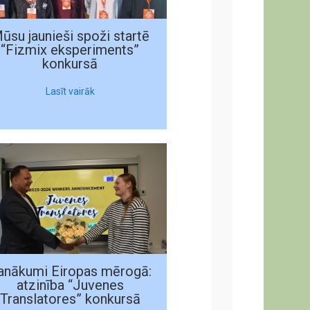
ūsu jaunieši spoži startē
“Fizmix eksperiments”
konkursā
Lasīt vairāk
anākumi Eiropas mērogā:
atzinība “Juvenes
Translatores” konkursā