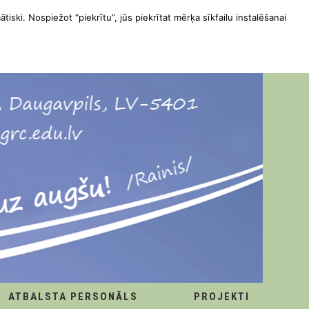
ātiski. Nospiežot “piekrītu”, jūs piekrītat mērķa sīkfailu instalēšanai
ATBALSTA PERSONĀLS
PROJEKTI