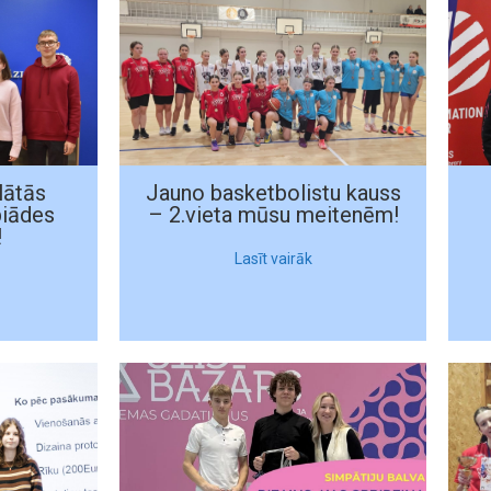
lātās
Jauno basketbolistu kauss
piādes
– 2.vieta mūsu meitenēm!
!
Lasīt vairāk