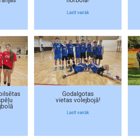
āfijas
florbolā!
Lasīt vairāk
pilsētas
Godalgotas
spēļu
vietas volejbojā!
jbolā
Lasīt vairāk