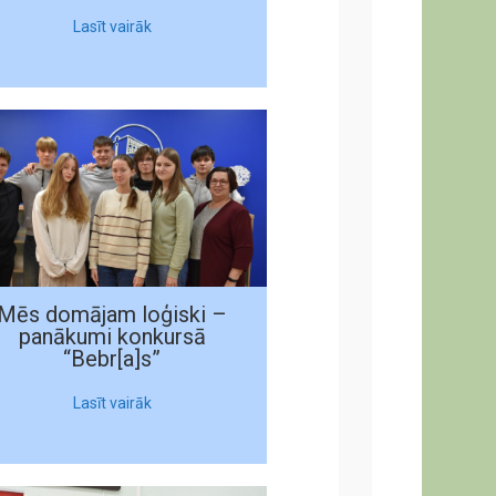
Lasīt vairāk
Mēs domājam loģiski –
panākumi konkursā
“Bebr[a]s”
Lasīt vairāk