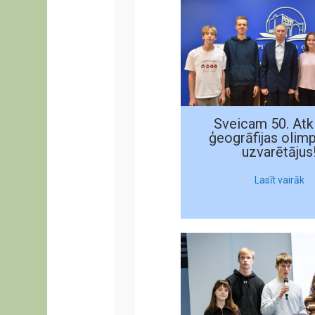
Sveicam 50. Atk
ģeogrāfijas olim
uzvarētājus
Lasīt vairāk