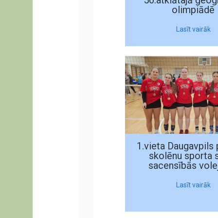
50.atklātajā ģeogr
olimpiādē
Lasīt vairāk
1.vieta Daugavpils 
skolēnu sporta 
sacensībās vole
Lasīt vairāk