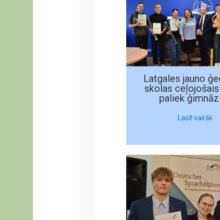
Latgales jauno ģe
skolas ceļojošais
paliek ģimnāzi
Lasīt vairāk