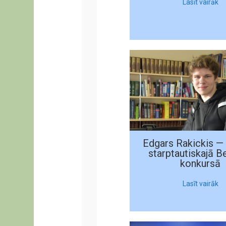
Lasīt vairāk
Edgars Rakickis — 
starptautiskajā B
konkursā
Lasīt vairāk