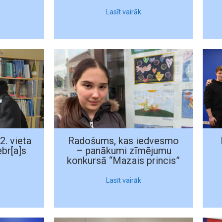
Lasīt vairāk
2. vieta
Radošums, kas iedvesmo
ebr[a]s
– panākumi zīmējumu
konkursā “Mazais princis”
Lasīt vairāk