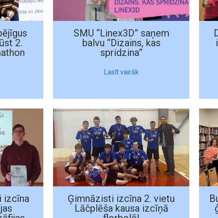
pējīgus
SMU “Linex3D” saņem
ūst 2.
balvu “Dizains, kas
mathon
spridzina”
Lasīt vairāk
 izcīna
Ģimnāzisti izcīna 2. vietu
Bu
jas
Lāčplēša kausa izcīņā