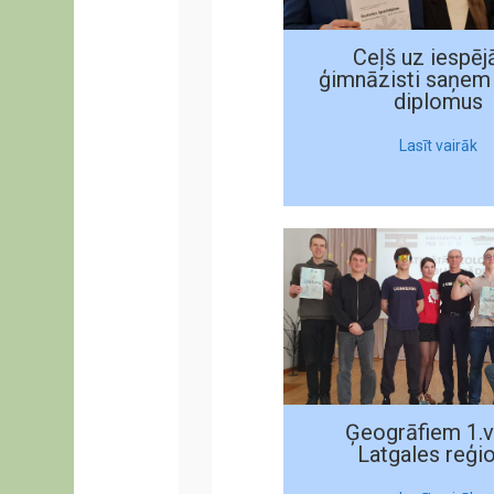
Ceļš uz iespēj
ģimnāzisti saņem
diplomus
Lasīt vairāk
Ģeogrāfiem 1.v
Latgales reģi