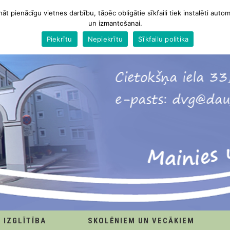
nāt pienācīgu vietnes darbību, tāpēc obligātie sīkfaili tiek instalēti autom
un izmantošanai.
Piekrītu
Nepiekrītu
Sīkfailu politika
IZGLĪTĪBA
SKOLĒNIEM UN VECĀKIEM