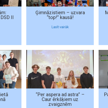
ām:
Ģimnāzistiem – uzvara
M
 DSD II
“top!” kausā!
Lasīt vairāk
ietā
“Per aspera ad astra” –
P
onā
Caur ērkšķiem uz
zvaigznēm