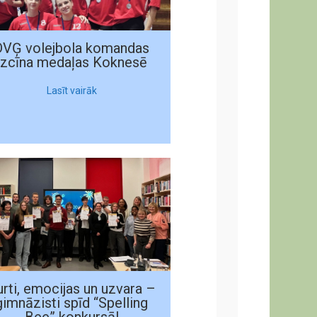
DVĢ volejbola komandas
izcīna medaļas Koknesē
Lasīt vairāk
rti, emocijas un uzvara –
ģimnāzisti spīd “Spelling