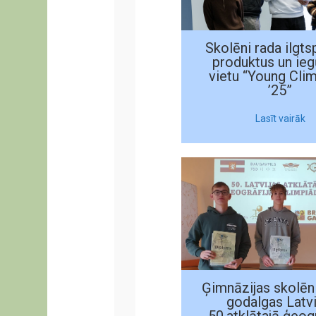
Skolēni rada ilgts
produktus un ieg
vietu “Young Cli
’25”
Lasīt vairāk
Ģimnāzijas skolēni
godalgas Latvi