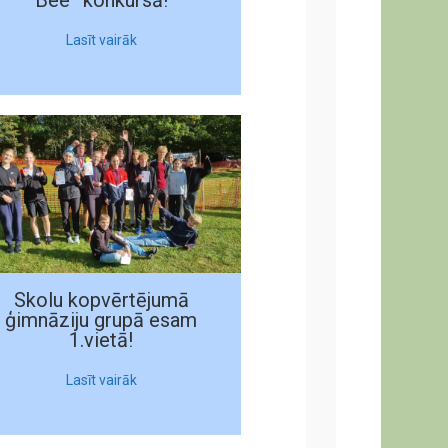
Bee” konkursā!
Lasīt vairāk
Skolu kopvērtējumā
ģimnāziju grupā esam
1.vietā!
Lasīt vairāk