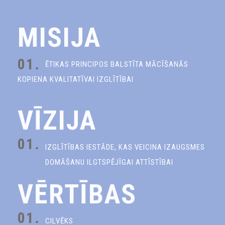
MISIJA
01.
ĒTIKAS PRINCIPOS BALSTĪTA MĀCĪŠANĀS
KOPIENA KVALITATĪVAI IZGLĪTĪBAI
VĪZIJA
01.
IZGLĪTĪBAS IESTĀDE, KAS VEICINA IZAUGSMES
DOMĀŠANU ILGTSPĒJĪGAI ATTĪSTĪBAI
VĒRTĪBAS
01.
CILVĒKS