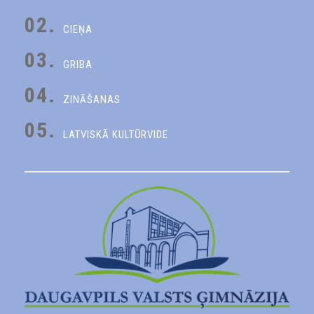
02.
CIEŅA
03.
GRIBA
04.
ZINĀŠANAS
05.
LATVISKĀ KULTŪRVIDE