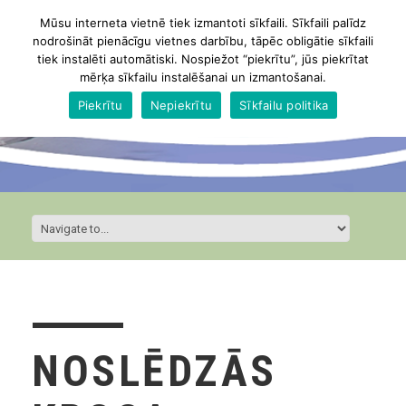
Mūsu interneta vietnē tiek izmantoti sīkfaili. Sīkfaili palīdz
nodrošināt pienācīgu vietnes darbību, tāpēc obligātie sīkfaili
tiek instalēti automātiski. Nospiežot “piekrītu”, jūs piekrītat
mērķa sīkfailu instalēšanai un izmantošanai.
Piekrītu
Nepiekrītu
Sīkfailu politika
NOSLĒDZĀS