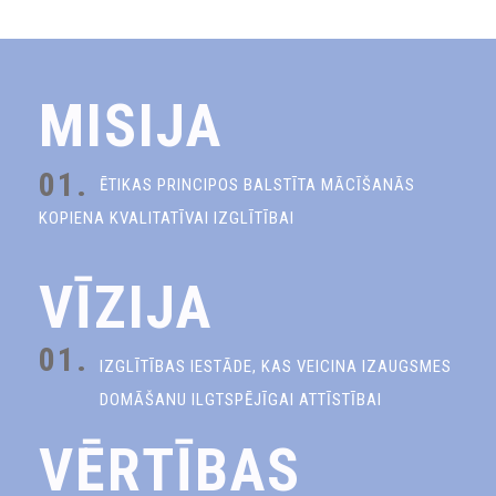
MISIJA
01.
ĒTIKAS PRINCIPOS BALSTĪTA MĀCĪŠANĀS
KOPIENA KVALITATĪVAI IZGLĪTĪBAI
VĪZIJA
01.
IZGLĪTĪBAS IESTĀDE, KAS VEICINA IZAUGSMES
DOMĀŠANU ILGTSPĒJĪGAI ATTĪSTĪBAI
VĒRTĪBAS