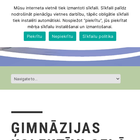
Mūsu interneta vietnē tiek izmantoti sīkfaili. Sīkfaili palīdz
nodrošināt pienācīgu vietnes darbību, tāpēc obligātie sīkfaili
tiek instalēti automātiski. Nospiežot “piekrītu”, jūs piekrītat
mērķa sīkfailu instalēšanai un izmantošanai.
Piekrītu
Nepiekrītu
Sīkfailu politika
ĢIMNĀZIJAS