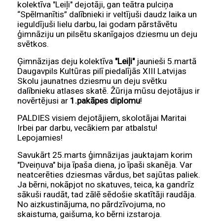
kolektīva "Leiļi" dejotāji, gan teātra pulciņa
“Spēlmanītis” dalībnieki ir veltījuši daudz laika un
ieguldījuši lielu darbu, lai godam pārstāvētu
ģimnāziju un pilsētu skanīgajos dziesmu un deju
svētkos.
Ģimnāzijas deju kolektīva
"Leiļi"
jaunieši 5.martā
Daugavpils Kultūras pilī piedalījās XIII Latvijas
Skolu jaunatnes dziesmu un deju svētku
dalībnieku atlases skatē. Žūrija mūsu dejotājus ir
novērtējusi ar
1.pakāpes diplomu
!
PALDIES visiem dejotājiem, skolotājai Maritai
Irbei par darbu, vecākiem par atbalstu!
Lepojamies!
Savukārt 25.marts ģimnāzijas jauktajam korim
"Dveiņuva" bija īpaša diena, jo īpaši skanēja. Var
neatcerēties dziesmas vārdus, bet sajūtas paliek.
Ja bērni, nokāpjot no skatuves, teica, ka gandrīz
sākuši raudāt, tad zālē sēdošie skatītāji raudāja.
No aizkustinājuma, no pārdzīvojuma, no
skaistuma, gaišuma, ko bērni izstaroja.