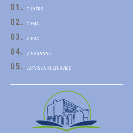
01.
CILVĒKS
02.
CIEŅA
03.
GRIBA
04.
ZINĀŠANAS
05.
LATVISKĀ KULTŪRVIDE