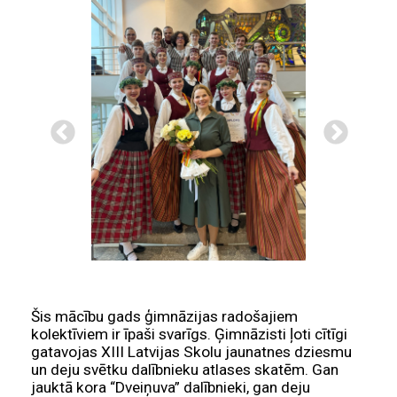
Šis mācību gads ģimnāzijas radošajiem
kolektīviem ir īpaši svarīgs. Ģimnāzisti ļoti cītīgi
gatavojas XIII Latvijas Skolu jaunatnes dziesmu
un deju svētku dalībnieku atlases skatēm. Gan
jauktā kora “Dveiņuva” dalībnieki, gan deju