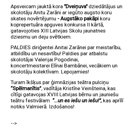
Apsveicam jauktā kora
"Dveiņuva"
dziedātājus un
skolotāju Anitu Zarāni ar iegūto augsto koru
skates novērtējumu
- Augstāko pakāpi
koru
koprepertuāra apguves konkursa II kārtā,
gatavojoties XIII Latvijas Skolu jaunatnes
dziesmu un deju svētkiem.
PALDIES diriģentei Anitai Zarānei par meistarību,
atbildību un nesavtību! Paldies par atbalstu
skolotājai Valerijai Pogodinai,
koncertmeistarei Elīnai Bambānei, vecākiem un
skolotāju kolektīvam. Lepojamies!
Turam īkšķus par ģimnāzijas teātra pulciņu
“Spēlmanītis”
, vadītāja Kristīne Veinšteina, kas
cītīgi gatavojas XVIII Latvijas bērnu un jauniešu
teātru festivālam
“...un es iešu un iešu!”,
kas aprīlī
notiks Valmierā. Izdošanos!
-->