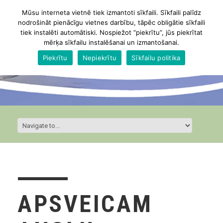
Mūsu interneta vietnē tiek izmantoti sīkfaili. Sīkfaili palīdz
nodrošināt pienācīgu vietnes darbību, tāpēc obligātie sīkfaili
tiek instalēti automātiski. Nospiežot “piekrītu”, jūs piekrītat
mērķa sīkfailu instalēšanai un izmantošanai.
Piekrītu
Nepiekrītu
Sīkfailu politika
APSVEICAM