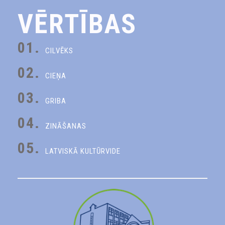
VĒRTĪBAS
01.
CILVĒKS
02.
CIEŅA
03.
GRIBA
04.
ZINĀŠANAS
05.
LATVISKĀ KULTŪRVIDE