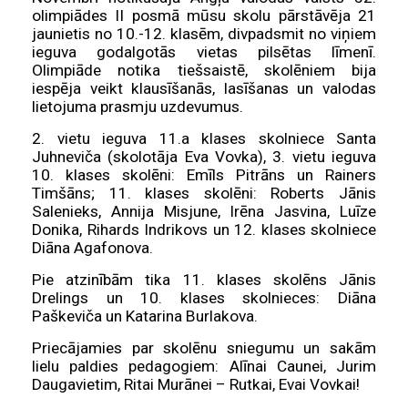
olimpiādes II posmā mūsu skolu pārstāvēja 21
jaunietis no 10.-12. klasēm, divpadsmit no viņiem
ieguva godalgotās vietas pilsētas līmenī.
Olimpiāde notika tiešsaistē, skolēniem bija
iespēja veikt klausīšanās, lasīšanas un valodas
lietojuma prasmju uzdevumus.
2. vietu ieguva 11.a klases skolniece Santa
Juhneviča (skolotāja Eva Vovka), 3. vietu ieguva
10. klases skolēni: Emīls Pitrāns un Rainers
Timšāns; 11. klases skolēni: Roberts Jānis
Salenieks, Annija Misjune, Irēna Jasvina, Luīze
Donika, Rihards Indrikovs un 12. klases skolniece
Diāna Agafonova.
Pie atzinībām tika 11. klases skolēns Jānis
Drelings un 10. klases skolnieces: Diāna
Paškeviča un Katarina Burlakova.
Priecājamies par skolēnu sniegumu un sakām
lielu paldies pedagogiem: Alīnai Caunei, Jurim
Daugavietim, Ritai Murānei – Rutkai, Evai Vovkai!