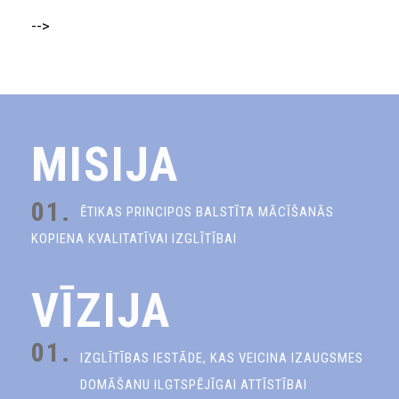
-->
MISIJA
01.
ĒTIKAS PRINCIPOS BALSTĪTA MĀCĪŠANĀS
KOPIENA KVALITATĪVAI IZGLĪTĪBAI
VĪZIJA
01.
IZGLĪTĪBAS IESTĀDE, KAS VEICINA IZAUGSMES
DOMĀŠANU ILGTSPĒJĪGAI ATTĪSTĪBAI