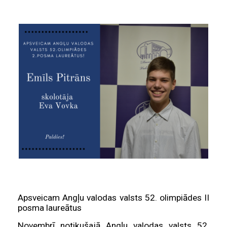
Apsveicam Angļu valodas valsts 52. olimpiādes II
posma laureātus
Novembrī notikušajā Angļu valodas valsts 52.