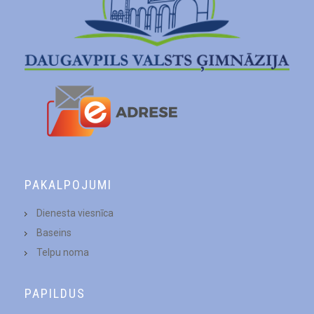
PAKALPOJUMI
Dienesta viesnīca
Baseins
Telpu noma
PAPILDUS