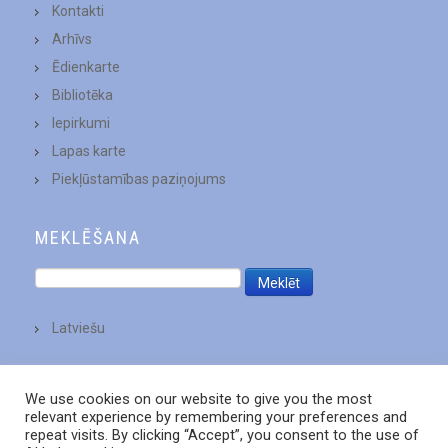
Kontakti
Arhīvs
Ēdienkarte
Bibliotēka
Iepirkumi
Lapas karte
Piekļūstamības paziņojums
MEKLĒŠANA
Latviešu
We use cookies on our website to give you the most
relevant experience by remembering your preferences and
repeat visits. By clicking “Accept”, you consent to the use of