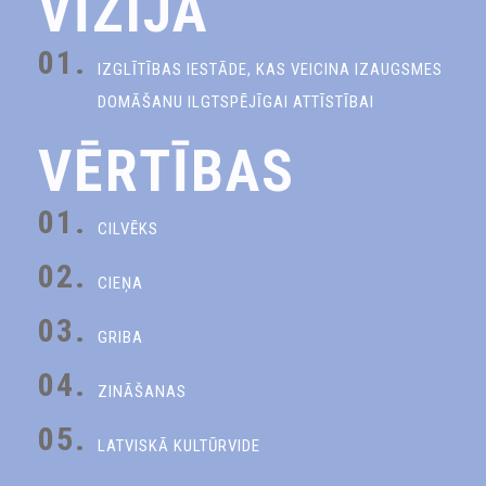
VĪZIJA
01.
IZGLĪTĪBAS IESTĀDE, KAS VEICINA IZAUGSMES
DOMĀŠANU ILGTSPĒJĪGAI ATTĪSTĪBAI
VĒRTĪBAS
01.
CILVĒKS
02.
CIEŅA
03.
GRIBA
04.
ZINĀŠANAS
05.
LATVISKĀ KULTŪRVIDE