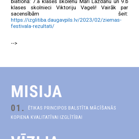
biatlonā: 7.a klases skolēnu Māri Lazdānu un 9.b
klases skolnieci Viktoriju Vageli! Vairāk par
sacensībām šeit:
https://izglitiba.daugavpils.lv/2023/02/ziemas-
festivala-rezultati/
-->
MISIJA
01.
ĒTIKAS PRINCIPOS BALSTĪTA MĀCĪŠANĀS
KOPIENA KVALITATĪVAI IZGLĪTĪBAI