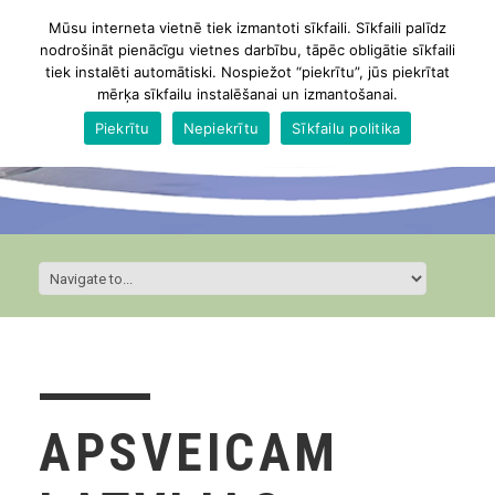
Mūsu interneta vietnē tiek izmantoti sīkfaili. Sīkfaili palīdz
nodrošināt pienācīgu vietnes darbību, tāpēc obligātie sīkfaili
tiek instalēti automātiski. Nospiežot “piekrītu”, jūs piekrītat
mērķa sīkfailu instalēšanai un izmantošanai.
Piekrītu
Nepiekrītu
Sīkfailu politika
APSVEICAM