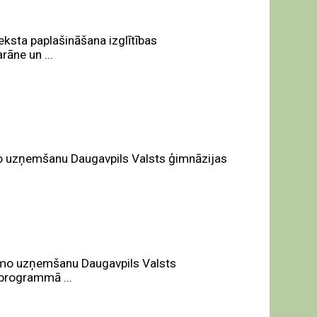
eksta paplašināšana izglītības
āne un ...
o uzņemšanu Daugavpils Valsts ģimnāzijas
amo uzņemšanu Daugavpils Valsts
 programmā ...