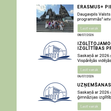
ERASMUS+ PI
Daugavpils Valsts
programmās" ietva
Lasīt vairāk
08/07/2026
IZGLĪTOJAMO
IZGLĪTĪBAS 
Saskaņā ar 2026.
Vispārējās vidējās
Lasīt vairāk
06/07/2026
UZŅEMŠANAS
Saskaņā ar 2026.
ģimnāzijas izglīt
Lasīt vairāk