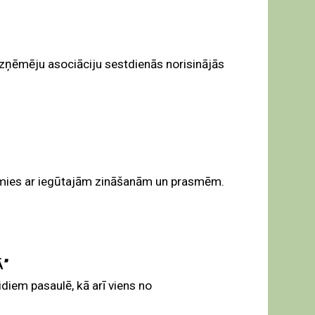
zņēmēju asociāciju sestdienās norisinājās
ojamies ar iegūtajām zināšanām un prasmēm.
Ā”
diem pasaulē, kā arī viens no