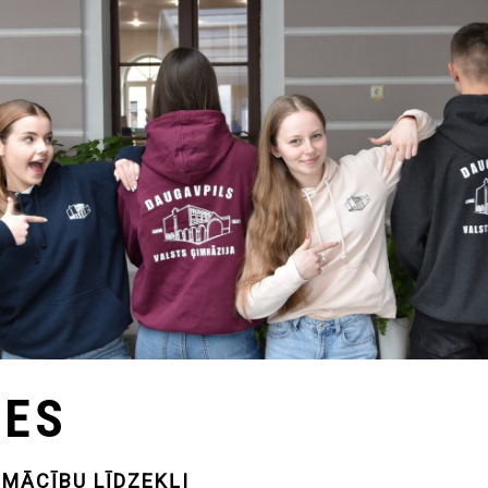
TES
 MĀCĪBU LĪDZEKĻI