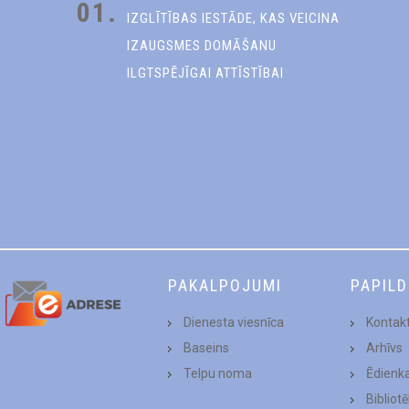
01.
IZGLĪTĪBAS IESTĀDE, KAS VEICINA
IZAUGSMES DOMĀŠANU
ILGTSPĒJĪGAI ATTĪSTĪBAI
PAKALPOJUMI
PAPIL
Dienesta viesnīca
Kontakt
Baseins
Arhīvs
Telpu noma
Ēdienk
Bibliot