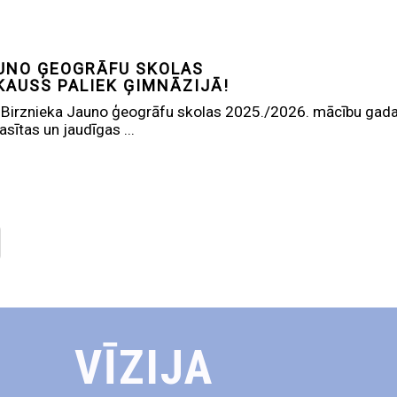
UNO ĢEOGRĀFU SKOLAS
KAUSS PALIEK ĢIMNĀZIJĀ!
E.Birznieka Jauno ģeogrāfu skolas 2025./2026. mācību gad
rasītas un jaudīgas ...
VĪZIJA