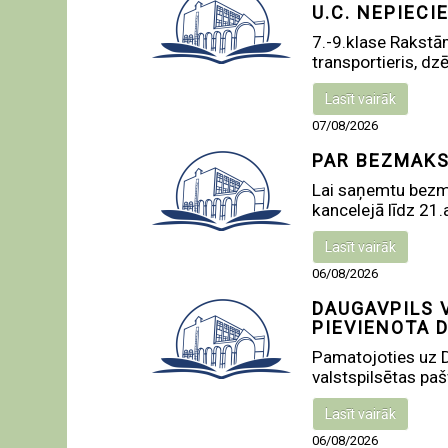
U.C. NEPIECI
7.-9.klase Rakstām
transportieris, dzē
Lasīt vairāk
07/08/2026
PAR BEZMAK
Lai saņemtu bezm
kancelejā līdz 21.
Lasīt vairāk
06/08/2026
DAUGAVPILS 
PIEVIENOTA 
Pamatojoties uz D
valstspilsētas paš
Lasīt vairāk
06/08/2026