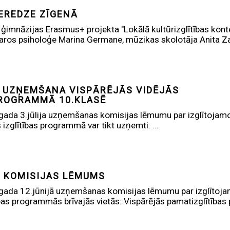
EREDZE ZĪGENĀ
 ģimnāzijas Erasmus+ projekta "Lokālā kultūrizglītības kont
ros psiholoģe Marina Germane, mūzikas skolotāja Anita Zar
 UZŅEMŠANA VISPĀRĒJĀS VIDĒJĀS
PROGRAMMĀ 10.KLASĒ
gada 3.jūlija uzņemšanas komisijas lēmumu par izglītojam
 izglītības programmā var tikt uzņemti: ...
 KOMISIJAS LĒMUMS
gada 12.jūnijā uzņemšanas komisijas lēmumu par izglītoj
ības programmās brīvajās vietās: Vispārējās pamatizglītības