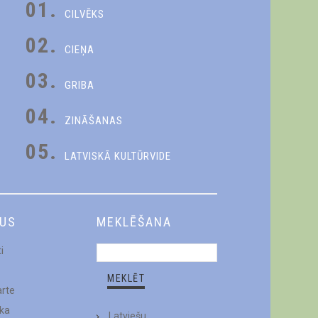
01.
CILVĒKS
02.
CIEŅA
03.
GRIBA
04.
ZINĀŠANAS
05.
LATVISKĀ KULTŪRVIDE
DUS
MEKLĒŠANA
i
arte
ēka
Latviešu