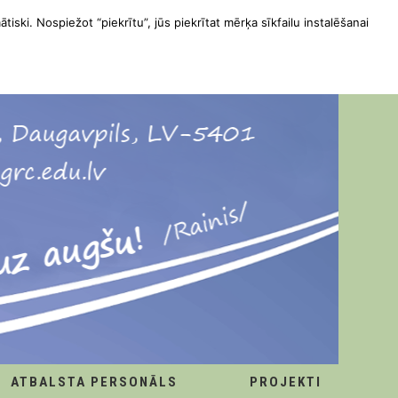
ātiski. Nospiežot “piekrītu”, jūs piekrītat mērķa sīkfailu instalēšanai
ATBALSTA PERSONĀLS
PROJEKTI