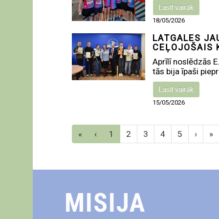
Lasīt vairāk
18/05/2026
LATGALES JA
CEĻOJOŠAIS 
Aprīlī noslēdzās 
tās bija īpaši piep
Lasīt vairāk
15/05/2026
«
‹
1
2
3
4
5
›
»
MISIJA