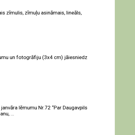
is zīmulis, zīmuļu asināmais, lineāls,
u un fotogrāfiju (3x4 cm) jāiesniedz
 janvāra lēmumu Nr.72 “Par Daugavpils
nu, ...