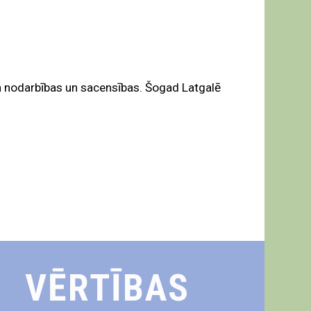
a nodarbības un sacensības. Šogad Latgalē
VĒRTĪBAS