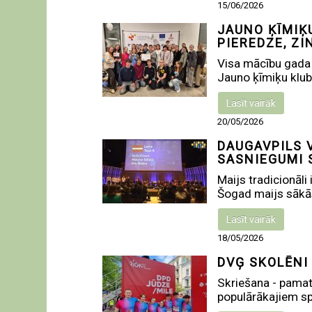
15/06/2026
JAUNO ĶĪMIĶ
PIEREDZE, ZI
Visa mācību gada 
Jauno ķīmiķu kluba
Lasīt vairāk
20/05/2026
DAUGAVPILS 
SASNIEGUMI 
Maijs tradicionāl
Šogad maijs sākās 
Lasīt vairāk
18/05/2026
DVĢ SKOLĒNI
Skriešana - pamat
populārākajiem sp