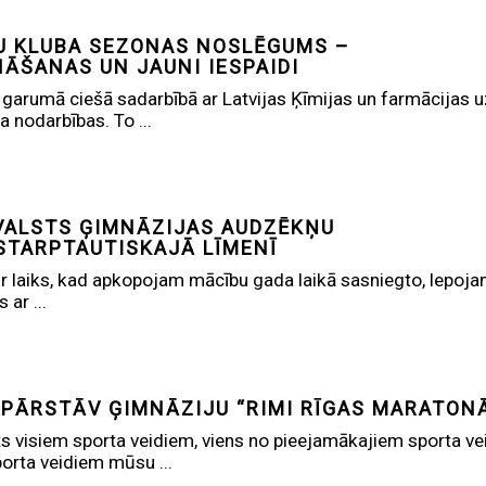
U KLUBA SEZONAS NOSLĒGUMS –
NĀŠANAS UN JAUNI IESPAIDI
garumā ciešā sadarbībā ar Latvijas Ķīmijas un farmācijas u
 nodarbības. To ...
VALSTS ĢIMNĀZIJAS AUDZĒKŅU
STARPTAUTISKAJĀ LĪMENĪ
i ir laiks, kad apkopojam mācību gada laikā sasniegto, lep
ar ...
 PĀRSTĀV ĢIMNĀZIJU “RIMI RĪGAS MARATON
s visiem sporta veidiem, viens no pieejamākajiem sporta vei
orta veidiem mūsu ...