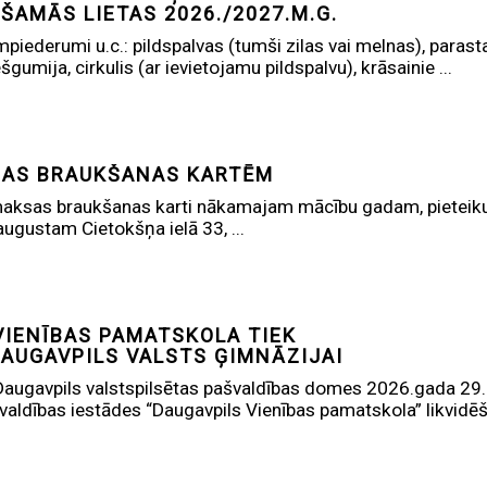
EŠAMĀS LIETAS 2026./2027.M.G.
piederumi u.c.: pildspalvas (tumši zilas vai melnas), parasta
šgumija, cirkulis (ar ievietojamu pildspalvu), krāsainie ...
SAS BRAUKŠANAS KARTĒM
aksas braukšanas karti nākamajam mācību gadam, pieteikum
augustam Cietokšņa ielā 33, ...
VIENĪBAS PAMATSKOLA TIEK
DAUGAVPILS VALSTS ĢIMNĀZIJAI
augavpils valstspilsētas pašvaldības domes 2026.gada 29.
valdības iestādes “Daugavpils Vienības pamatskola” likvidēša