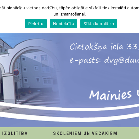
nāt pienācīgu vietnes darbību, tāpēc obligātie sīkfaili tiek instalēti autom
un izmantošanai.
Piekrītu
Nepiekrītu
Sīkfailu politika
IZGLĪTĪBA
SKOLĒNIEM UN VECĀKIEM