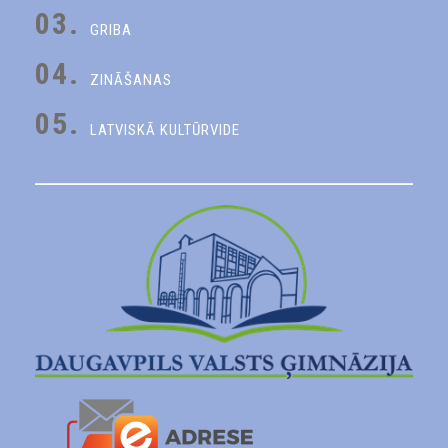
03.
GRIBA
04.
ZINĀŠANAS
05.
LATVISKĀ KULTŪRVIDE