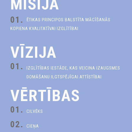
MISIJA
01.
ĒTIKAS PRINCIPOS BALSTĪTA MĀCĪŠANĀS
KOPIENA KVALITATĪVAI IZGLĪTĪBAI
VĪZIJA
01.
IZGLĪTĪBAS IESTĀDE, KAS VEICINA IZAUGSMES
DOMĀŠANU ILGTSPĒJĪGAI ATTĪSTĪBAI
VĒRTĪBAS
01.
CILVĒKS
02.
CIEŅA