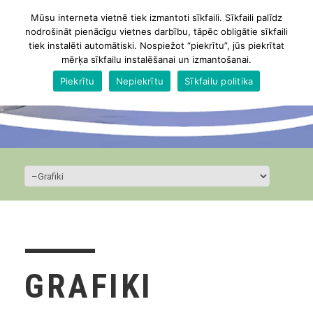
Mūsu interneta vietnē tiek izmantoti sīkfaili. Sīkfaili palīdz
nodrošināt pienācīgu vietnes darbību, tāpēc obligātie sīkfaili
tiek instalēti automātiski. Nospiežot “piekrītu”, jūs piekrītat
mērķa sīkfailu instalēšanai un izmantošanai.
Piekrītu
Nepiekrītu
Sīkfailu politika
GRAFIKI