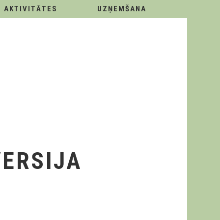
AKTIVITĀTES
UZŅEMŠANA
VERSIJA