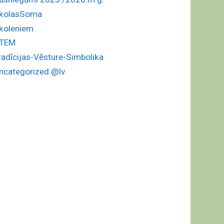
kolasSoma
koleniem
TEM
radīcijas-Vēsture-Simbolika
ncategorized @lv