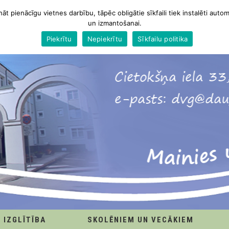
nāt pienācīgu vietnes darbību, tāpēc obligātie sīkfaili tiek instalēti autom
un izmantošanai.
Piekrītu
Nepiekrītu
Sīkfailu politika
IZGLĪTĪBA
SKOLĒNIEM UN VECĀKIEM