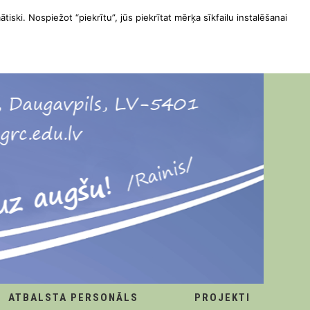
ātiski. Nospiežot “piekrītu”, jūs piekrītat mērķa sīkfailu instalēšanai
ATBALSTA PERSONĀLS
PROJEKTI