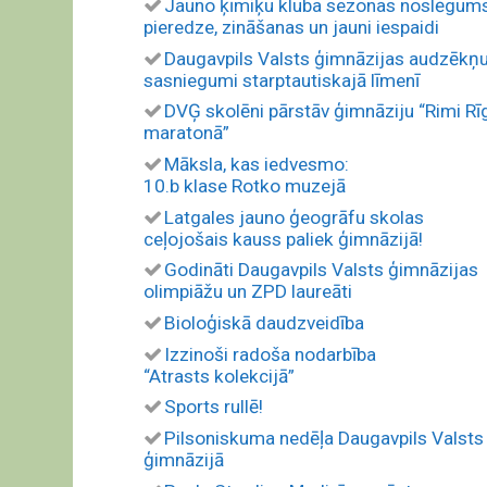
Jauno ķīmiķu kluba sezonas noslēgum
pieredze, zināšanas un jauni iespaidi
Daugavpils Valsts ģimnāzijas audzēkņ
sasniegumi starptautiskajā līmenī
DVĢ skolēni pārstāv ģimnāziju “Rimi Rī
maratonā”
Māksla, kas iedvesmo:
10.b klase Rotko muzejā
Latgales jauno ģeogrāfu skolas
ceļojošais kauss paliek ģimnāzijā!
Godināti Daugavpils Valsts ģimnāzijas
olimpiāžu un ZPD laureāti
Bioloģiskā daudzveidība
Izzinoši radoša nodarbība
“Atrasts kolekcijā”
Sports rullē!
Pilsoniskuma nedēļa Daugavpils Valsts
ģimnāzijā