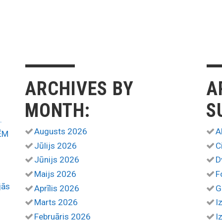
ARCHIVES BY
A
MONTH:
S
.
Augusts 2026
A
ĒM
Jūlijs 2026
C
Jūnijs 2026
D
Maijs 2026
F
jās
Aprīlis 2026
G
Marts 2026
I
Februāris 2026
I