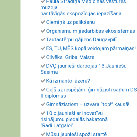
Paula Stradiņa Medicīnas vēstures
muzeja
pastāvīgās ekspozīcijas iepazīšana
Ciemiņš uz palikšanu
Organismu mijiedarbības ekosistēmās
Tautastērpu gājiens Daugavpilī
ES, TU, MĒS kopā veidojam pārmaiņas!
Cilvēks. Griba. Valsts.
DVĢ jaunieši darbojas 13.Jauniešu
Saeimā
Kā izmanto lāzeru?
Ceļš uz iespējām: ģimnāzisti saņem D
II diplomus
Ģimnāzistiem – uzvara “top!” kausā!
10.c jaunieši ar inovatīvu
risinājumu piedalās hakatonā
“Radi Latgalei”
Mūsu jaunieši spoži startē