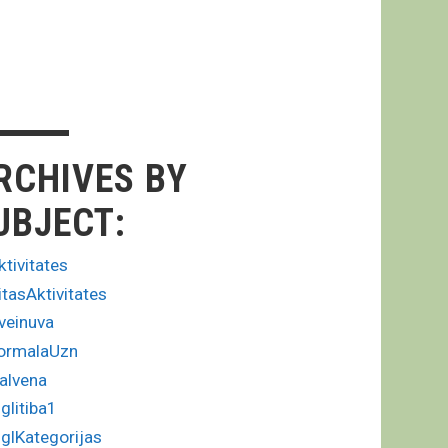
RCHIVES BY
UBJECT:
ktivitates
itasAktivitates
veinuva
ormalaUzn
alvena
zglitiba1
zglKategorijas