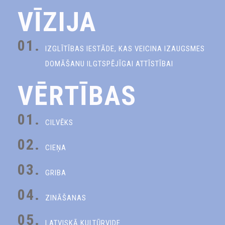
VĪZIJA
01.
IZGLĪTĪBAS IESTĀDE, KAS VEICINA IZAUGSMES
DOMĀŠANU ILGTSPĒJĪGAI ATTĪSTĪBAI
VĒRTĪBAS
01.
CILVĒKS
02.
CIEŅA
03.
GRIBA
04.
ZINĀŠANAS
05.
LATVISKĀ KULTŪRVIDE