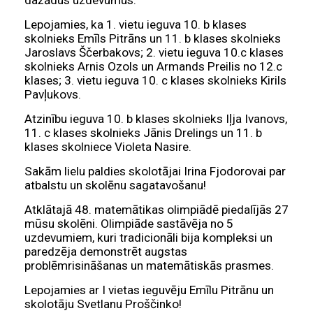
Lepojamies, ka 1. vietu ieguva 10. b klases
skolnieks Emīls Pitrāns un 11. b klases skolnieks
Jaroslavs Ščerbakovs; 2. vietu ieguva 10.c klases
skolnieks Arnis Ozols un Armands Preilis no 12.c
klases; 3. vietu ieguva 10. c klases skolnieks Kirils
Pavļukovs.
Atzinību ieguva 10. b klases skolnieks Iļja Ivanovs,
11. c klases skolnieks Jānis Drelings un 11. b
klases skolniece Violeta Nasire.
Sakām lielu paldies skolotājai Irina Fjodorovai par
atbalstu un skolēnu sagatavošanu!
Atklātajā 48. matemātikas olimpiādē piedalījās 27
mūsu skolēni. Olimpiāde sastāvēja no 5
uzdevumiem, kuri tradicionāli bija kompleksi un
paredzēja demonstrēt augstas
problēmrisināšanas un matemātiskās prasmes.
Lepojamies ar I vietas ieguvēju Emīlu Pitrānu un
skolotāju Svetlanu Proščinko!