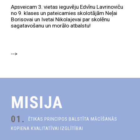
Apsveicam 3. vietas ieguvēju Edvīnu Lavrinoviču
no 9. klases un pateicamies skolotājām Neļai
Borisovai un Ivetai Nikolajevai par skolēnu
sagatavošanu un morālo atbalstu!
-->
MISIJA
01.
ĒTIKAS PRINCIPOS BALSTĪTA MĀCĪŠANĀS
KOPIENA KVALITATĪVAI IZGLĪTĪBAI