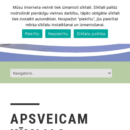
Mūsu interneta vietnē tiek izmantoti sīkfaili. Sīkfaili palīdz
nodrošināt pienācīgu vietnes darbību, tāpēc obligātie sīkfaili
tiek instalēti automātiski. Nospiežot “piekrītu”, jūs piekrītat
mērķa sīkfailu instalēšanai un izmantošanai.
Piekrītu
Nepiekrītu
Sīkfailu politika
APSVEICAM