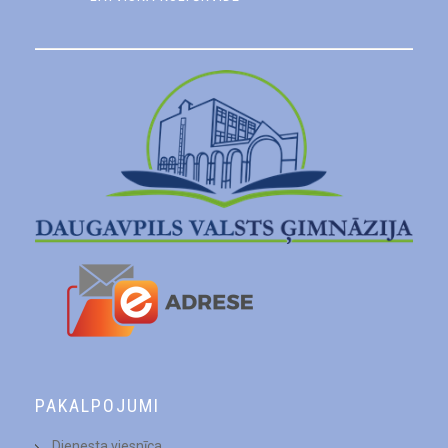
PAKALPOJUMI
Dienesta viesnīca