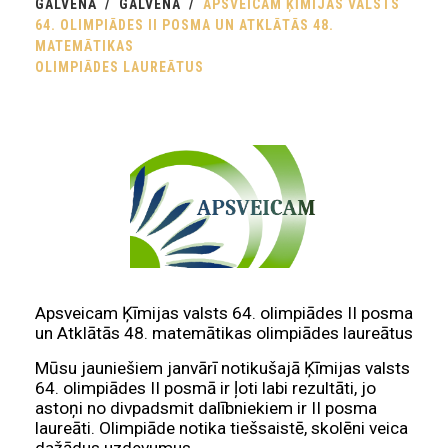
GALVENĀ
GALVENA
APSVEICAM ĶĪMIJAS VALSTS
64. OLIMPIĀDES II POSMA UN ATKLĀTĀS 48.
MATEMĀTIKAS
OLIMPIĀDES LAUREĀTUS
Apsveicam Ķīmijas valsts 64. olimpiādes II posma
un Atklātās 48. matemātikas olimpiādes laureātus
Mūsu jauniešiem janvārī notikušajā Ķīmijas valsts
64. olimpiādes II posmā ir ļoti labi rezultāti, jo
astoņi no divpadsmit dalībniekiem ir II posma
laureāti. Olimpiāde notika tiešsaistē, skolēni veica
dažādus uzdevumus.