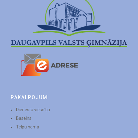
PAKALPOJUMI
Dienesta viesnīca
Baseins
Telpu noma