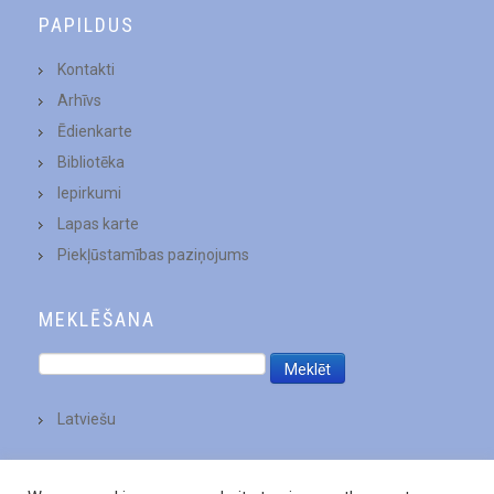
PAPILDUS
Kontakti
Arhīvs
Ēdienkarte
Bibliotēka
Iepirkumi
Lapas karte
Piekļūstamības paziņojums
MEKLĒŠANA
Latviešu