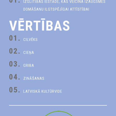
IZGLĪTĪBAS IESTĀDE, KAS VEICINA IZAUGSMES
DOMĀŠANU ILGTSPĒJĪGAI ATTĪSTĪBAI
VĒRTĪBAS
01.
CILVĒKS
02.
CIEŅA
03.
GRIBA
04.
ZINĀŠANAS
05.
LATVISKĀ KULTŪRVIDE