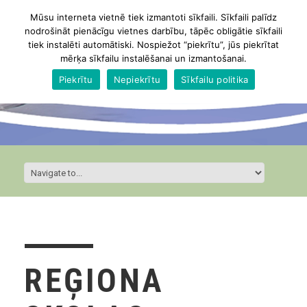
Mūsu interneta vietnē tiek izmantoti sīkfaili. Sīkfaili palīdz
nodrošināt pienācīgu vietnes darbību, tāpēc obligātie sīkfaili
tiek instalēti automātiski. Nospiežot “piekrītu”, jūs piekrītat
mērķa sīkfailu instalēšanai un izmantošanai.
Piekrītu
Nepiekrītu
Sīkfailu politika
REĢIONA