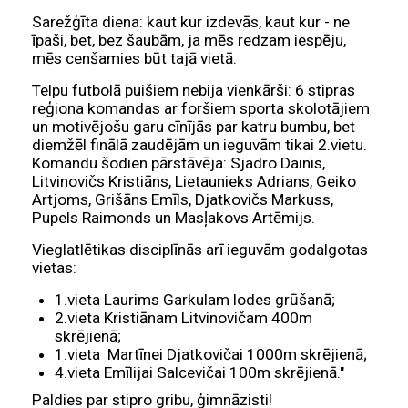
Sarežģīta diena: kaut kur izdevās, kaut kur - ne
īpaši, bet, bez šaubām, ja mēs redzam iespēju,
mēs cenšamies būt tajā vietā.
Telpu futbolā puišiem nebija vienkārši: 6 stipras
reģiona komandas ar foršiem sporta skolotājiem
un motivējošu garu cīnījās par katru bumbu, bet
diemžēl finālā zaudējām un ieguvām tikai 2.vietu.
Komandu šodien pārstāvēja: Sjadro Dainis,
Litvinovičs Kristiāns, Lietaunieks Adrians, Geiko
Artjoms, Grišāns Emīls, Djatkovičs Markuss,
Pupels Raimonds un Masļakovs Artēmijs.
Vieglatlētikas disciplīnās arī ieguvām godalgotas
vietas:
1.vieta Laurims Garkulam lodes grūšanā;
2.vieta Kristiānam Litvinovičam 400m
skrējienā;
1.vieta Martīnei Djatkovičai 1000m skrējienā;
4.vieta Emīlijai Salcevičai 100m skrējienā."
Paldies par stipro gribu, ģimnāzisti!