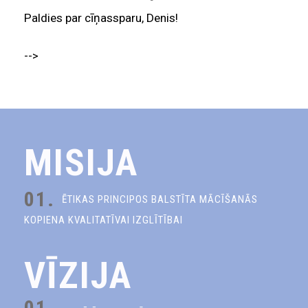
Paldies par cīņassparu, Denis!
-->
MISIJA
01.
ĒTIKAS PRINCIPOS BALSTĪTA MĀCĪŠANĀS
KOPIENA KVALITATĪVAI IZGLĪTĪBAI
VĪZIJA
01.