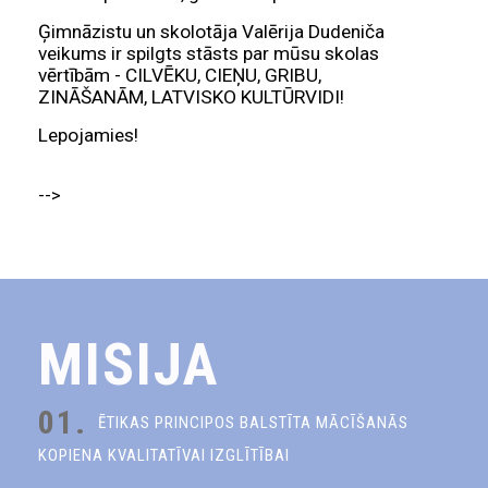
Ģimnāzistu un skolotāja Valērija Dudeniča
veikums ir spilgts stāsts par mūsu skolas
vērtībām - CILVĒKU, CIEŅU, GRIBU,
ZINĀŠANĀM, LATVISKO KULTŪRVIDI!
Lepojamies!
-->
MISIJA
01.
ĒTIKAS PRINCIPOS BALSTĪTA MĀCĪŠANĀS
KOPIENA KVALITATĪVAI IZGLĪTĪBAI