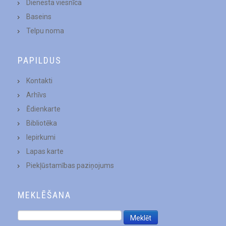
Dienesta viesnīca
Baseins
Telpu noma
PAPILDUS
Kontakti
Arhīvs
Ēdienkarte
Bibliotēka
Iepirkumi
Lapas karte
Piekļūstamības paziņojums
MEKLĒŠANA