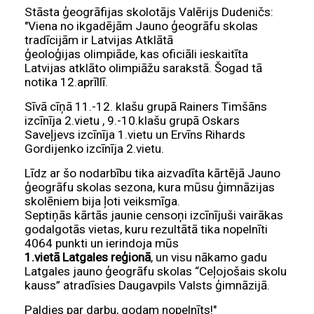
Stāsta ģeogrāfijas skolotājs Valērijs Dudeničs:
"Viena no ikgadējām Jauno ģeogrāfu skolas
tradīcijām ir Latvijas Atklātā
ģeoloģijas olimpiāde, kas oficiāli ieskaitīta
Latvijas atklāto olimpiāžu sarakstā. Šogad tā
notika 12.aprīllī.
Sīvā cīņā 11.-12. klašu grupā Rainers Timšāns
izcīnīja 2.vietu , 9.-10.klašu grupā Oskars
Saveļjevs izcīnīja 1.vietu un Ervīns Rihards
Gordijenko izcīnīja 2.vietu.
Līdz ar šo nodarbību tika aizvadīta kārtējā Jauno
ģeogrāfu skolas sezona, kura mūsu ģimnāzijas
skolēniem bija ļoti veiksmīga.
Septiņās kārtās jaunie censoņi izcīnījuši vairākas
godalgotās vietas, kuru rezultātā tika nopelnīti
4064 punkti un ierindoja mūs
1.vietā Latgales reģionā
, un visu nākamo gadu
Latgales jauno ģeogrāfu skolas “Ceļojošais skolu
kauss” atradīsies Daugavpils Valsts ģimnāzijā.
Paldies par darbu, godam nopelnīts!"