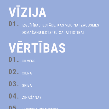
VĪZIJA
01.
IZGLĪTĪBAS IESTĀDE, KAS VEICINA IZAUGSMES
DOMĀŠANU ILGTSPĒJĪGAI ATTĪSTĪBAI
VĒRTĪBAS
01.
CILVĒKS
02.
CIEŅA
03.
GRIBA
04.
ZINĀŠANAS
05.