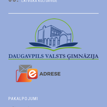
LATVISKĀ KULTŪRVIDE
PAKALPOJUMI