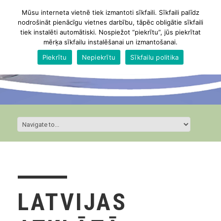
Mūsu interneta vietnē tiek izmantoti sīkfaili. Sīkfaili palīdz
nodrošināt pienācīgu vietnes darbību, tāpēc obligātie sīkfaili
tiek instalēti automātiski. Nospiežot “piekrītu”, jūs piekrītat
mērķa sīkfailu instalēšanai un izmantošanai.
Piekrītu
Nepiekrītu
Sīkfailu politika
LATVIJAS