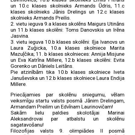
un 10.c klases skolnieks Armands Ūdris, 11.c
klases skolnieks Jānis Drelings un 12.c klases
skolnieks Armands Preilis.
2. vietu ieguva 9.a klases skolēns Maigurs Utināns
un 11.b klases skolēni: Toms Danovskis un Irēna
Jasvina.
3. vietu ieguva 10.b klases skolēni: Iļja Ivanovs un
Laura Zuģicka, 10.a klases skolniece Marita
Mazuļčika; 11. b klases skolnieces: Annija Misjune
un Eva Katrīna Millere, 12.b klases skolēni: Evita
Gorenko un Dāniels Leitāns.
Pie atzinībām tika 10.b klases skolniece Iveta
Januševska un 12.b klases skolniece Laura Endija
Millere.
Priecājamies par skolēnu sniegumu, vēlam
veiksmīgu startu valsts posmā Jānim Drelingam,
Armandam Preilim un Edvīnam Laurinovičam!
Sakām lielu paldies skolotājai Marinai
Aleksandrovai par atbalstu un skolēnu
sagatavošanu!
Filozofijas valsts 9. olimpiādes II posmā