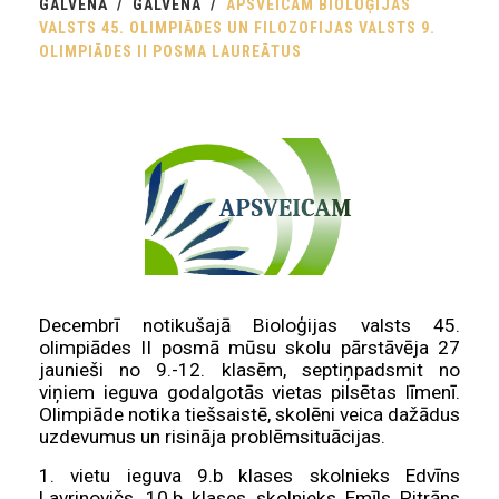
GALVENĀ
GALVENA
APSVEICAM BIOLOĢIJAS
VALSTS 45. OLIMPIĀDES UN FILOZOFIJAS VALSTS 9.
OLIMPIĀDES II POSMA LAUREĀTUS
Decembrī notikušajā Bioloģijas valsts 45.
olimpiādes II posmā mūsu skolu pārstāvēja 27
jaunieši no 9.-12. klasēm, septiņpadsmit no
viņiem ieguva godalgotās vietas pilsētas līmenī.
Olimpiāde notika tiešsaistē, skolēni veica dažādus
uzdevumus un risināja problēmsituācijas.
1. vietu ieguva 9.b klases skolnieks Edvīns
Lavrinovičs, 10.b klases skolnieks Emīls Pitrāns