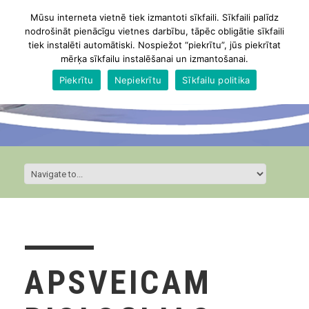
Mūsu interneta vietnē tiek izmantoti sīkfaili. Sīkfaili palīdz
nodrošināt pienācīgu vietnes darbību, tāpēc obligātie sīkfaili
tiek instalēti automātiski. Nospiežot “piekrītu”, jūs piekrītat
mērķa sīkfailu instalēšanai un izmantošanai.
Piekrītu
Nepiekrītu
Sīkfailu politika
APSVEICAM