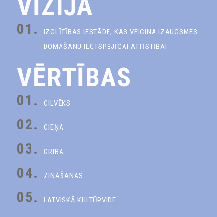
VĪZIJA
01.
IZGLĪTĪBAS IESTĀDE, KAS VEICINA IZAUGSMES
DOMĀŠANU ILGTSPĒJĪGAI ATTĪSTĪBAI
VĒRTĪBAS
01.
CILVĒKS
02.
CIEŅA
03.
GRIBA
04.
ZINĀŠANAS
05.
LATVISKĀ KULTŪRVIDE