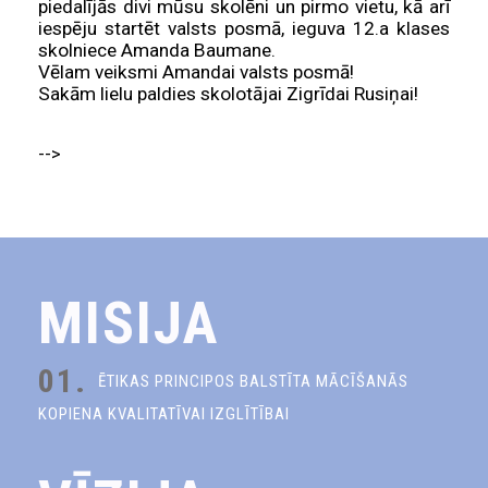
piedalījās divi mūsu skolēni un pirmo vietu, kā arī
iespēju startēt valsts posmā, ieguva 12.a klases
skolniece Amanda Baumane.
Vēlam veiksmi Amandai valsts posmā!
Sakām lielu paldies skolotājai Zigrīdai Rusiņai!
-->
MISIJA
01.
ĒTIKAS PRINCIPOS BALSTĪTA MĀCĪŠANĀS
KOPIENA KVALITATĪVAI IZGLĪTĪBAI