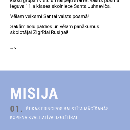
klašu grupā I vietu un iespēju startēt valsts posmā
ieguva 11.a klases skolniece Santa Juhneviča.
Vēlam veiksmi Santai valsts posmā!
Sakām lielu paldies un vēlam panākumus
skolotājai Zigrīdai Rusiņai!
-->
MISIJA
01.
ĒTIKAS PRINCIPOS BALSTĪTA MĀCĪŠANĀS
KOPIENA KVALITATĪVAI IZGLĪTĪBAI