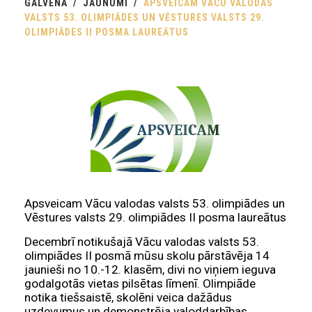
GALVENĀ
JAUNUMI
APSVEICAM VĀCU VALODAS
VALSTS 53. OLIMPIĀDES UN VĒSTURES VALSTS 29.
OLIMPIĀDES II POSMA LAUREĀTUS
Apsveicam Vācu valodas valsts 53. olimpiādes un
Vēstures valsts 29. olimpiādes II posma laureātus
Decembrī notikušajā Vācu valodas valsts 53.
olimpiādes II posmā mūsu skolu pārstāvēja 14
jaunieši no 10.-12. klasēm, divi no viņiem ieguva
godalgotās vietas pilsētas līmenī. Olimpiāde
notika tiešsaistē, skolēni veica dažādus
uzdevumus un demonstrēja valoddarbības