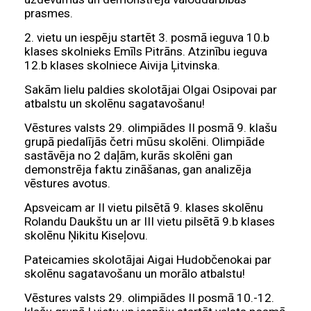
prasmes.
2. vietu un iespēju startēt 3. posmā ieguva 10.b
klases skolnieks Emīls Pitrāns. Atzinību ieguva
12.b klases skolniece Aivija Ļitvinska.
Sakām lielu paldies skolotājai Olgai Osipovai par
atbalstu un skolēnu sagatavošanu!
Vēstures valsts 29. olimpiādes II posmā 9. klašu
grupā piedalījās četri mūsu skolēni. Olimpiāde
sastāvēja no 2 daļām, kurās skolēni gan
demonstrēja faktu zināšanas, gan analizēja
vēstures avotus.
Apsveicam ar II vietu pilsētā 9. klases skolēnu
Rolandu Daukštu un ar III vietu pilsētā 9.b klases
skolēnu Ņikitu Kiseļovu.
Pateicamies skolotājai Aigai Hudobčenokai par
skolēnu sagatavošanu un morālo atbalstu!
Vēstures valsts 29. olimpiādes II posmā 10.-12.