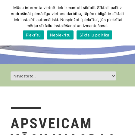
Mūsu interneta vietnē tiek izmantoti sīkfaili. Sīkfaili palīdz
nodrošināt pienācīgu vietnes darbību, tāpēc obligātie sīkfaili
tiek instalēti automātiski. Nospiežot “piekrītu”, jūs piekrītat
mērķa sīkfailu instalēšanai un izmantošanai.
Piekrītu
Nepiekrītu
Sīkfailu politika
APSVEICAM