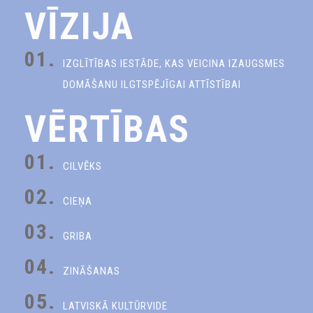
VĪZIJA
01.
IZGLĪTĪBAS IESTĀDE, KAS VEICINA IZAUGSMES
DOMĀŠANU ILGTSPĒJĪGAI ATTĪSTĪBAI
VĒRTĪBAS
01.
CILVĒKS
02.
CIEŅA
03.
GRIBA
04.
ZINĀŠANAS
05.
LATVISKĀ KULTŪRVIDE