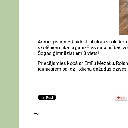
Ar mērķis ir noskaidrot labākās skolu kom
skolēniem tika organizētas sacensības vol
Šogad ģimnāzistiem 3.vieta!
Priecājamies kopā ar Emīlu Mežaku, Roland
jauniešiem palīdz ikdienā dažādās dzīves si
-->