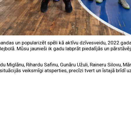
andas un popularizēt spēli kā aktīvu dzīvesveidu, 2022.gad
ejbolā. Mūsu jaunieši ik gadu labprāt piedalījās un pārstāvē
u Miglānu, Rihardu Safinu, Gunāru Užuli, Raineru Silovu, Mā
tuācijās veiksmīgi atsperties, precīzi tvert un īstajā brīdī u