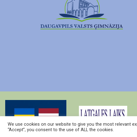
We use cookies on our website to give you the most relevant exp
“Accept”, you consent to the use of ALL the cookies.