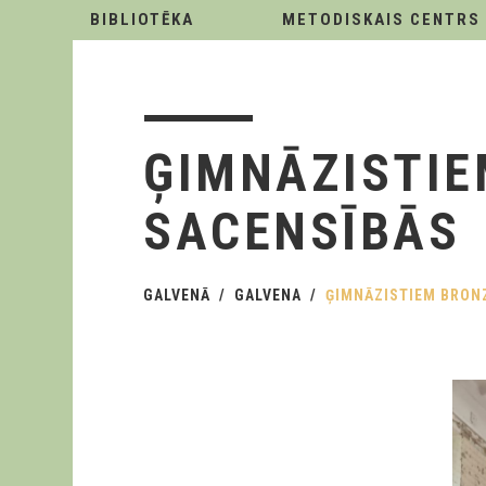
BIBLIOTĒKA
METODISKAIS CENTRS
ĢIMNĀZISTIE
SACENSĪBĀS
GALVENĀ
GALVENA
ĢIMNĀZISTIEM BRON