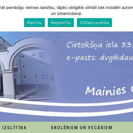
nāt pienācīgu vietnes darbību, tāpēc obligātie sīkfaili tiek instalēti autom
un izmantošanai.
Piekrītu
Nepiekrītu
Sīkfailu politika
IZGLĪTĪBA
SKOLĒNIEM UN VECĀKIEM