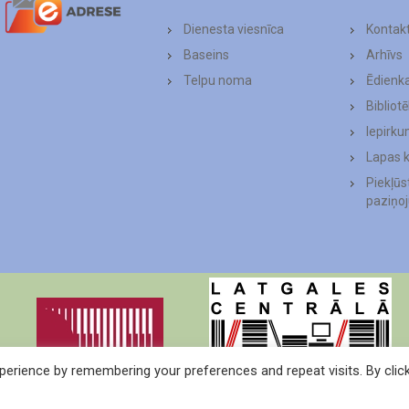
Dienesta viesnīca
Kontakt
Baseins
Arhīvs
Telpu noma
Ēdienk
Bibliot
Iepirku
Lapas 
Piekļū
paziņo
erience by remembering your preferences and repeat visits. By clic