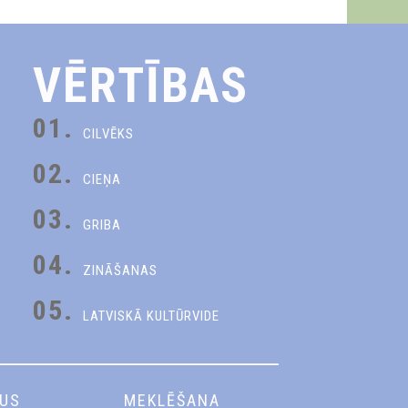
VĒRTĪBAS
01.
CILVĒKS
02.
CIEŅA
03.
GRIBA
04.
ZINĀŠANAS
05.
LATVISKĀ KULTŪRVIDE
DUS
MEKLĒŠANA