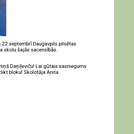
a 22.septembrī Daugavpils pilsētas
ja skolu šajās sacensībās.
rtiņš Daņiļeviču! Lai gūtais sasniegums
zlikt bloku! Skolotāja Anita