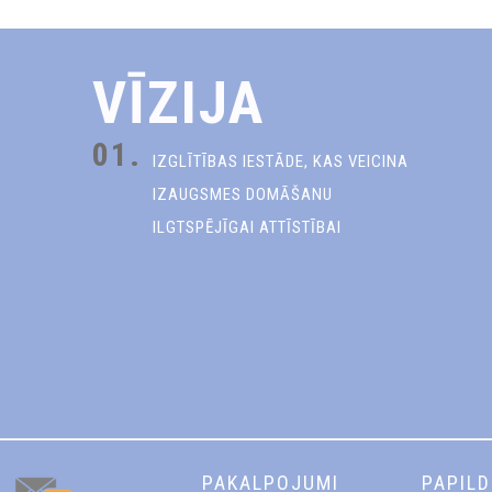
VĪZIJA
01.
IZGLĪTĪBAS IESTĀDE, KAS VEICINA
IZAUGSMES DOMĀŠANU
ILGTSPĒJĪGAI ATTĪSTĪBAI
PAKALPOJUMI
PAPIL