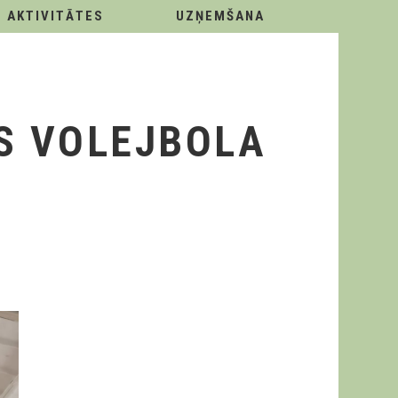
AKTIVITĀTES
UZŅEMŠANA
S VOLEJBOLA