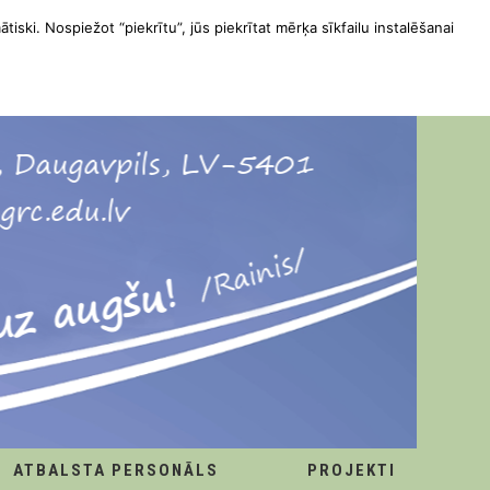
ātiski. Nospiežot “piekrītu”, jūs piekrītat mērķa sīkfailu instalēšanai
ATBALSTA PERSONĀLS
PROJEKTI