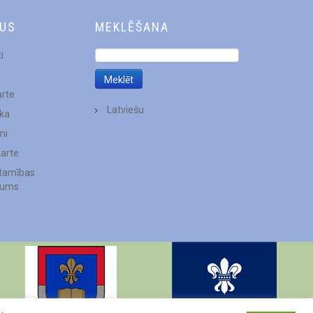
DUS
MEKLĒŠANA
i
arte
Latviešu
ēka
mi
karte
stamības
jums