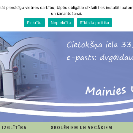
nāt pienācīgu vietnes darbību, tāpēc obligātie sīkfaili tiek instalēti autom
un izmantošanai.
Piekrītu
Nepiekrītu
Sīkfailu politika
IZGLĪTĪBA
SKOLĒNIEM UN VECĀKIEM