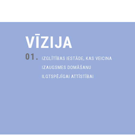
VĪZIJA
01.
IZGLĪTĪBAS IESTĀDE, KAS VEICINA
IZAUGSMES DOMĀŠANU
ILGTSPĒJĪGAI ATTĪSTĪBAI