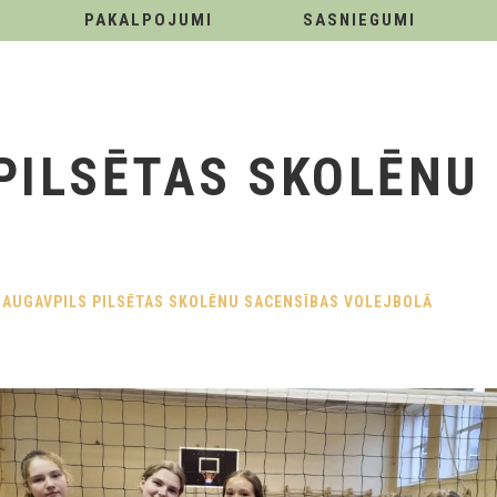
PAKALPOJUMI
SASNIEGUMI
PILSĒTAS SKOLĒNU
DAUGAVPILS PILSĒTAS SKOLĒNU SACENSĪBAS VOLEJBOLĀ