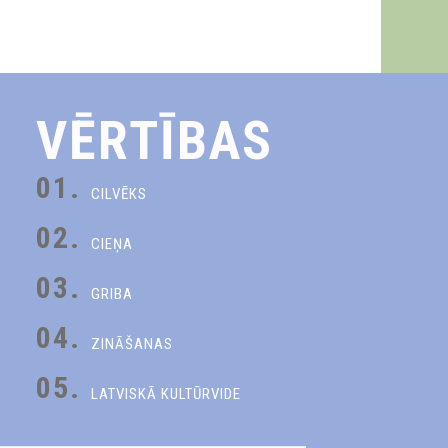
VĒRTĪBAS
01.
CILVĒKS
02.
CIEŅA
03.
GRIBA
04.
ZINĀŠANAS
05.
LATVISKĀ KULTŪRVIDE