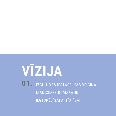
VĪZIJA
01.
IZGLĪTĪBAS IESTĀDE, KAS VEICINA
IZAUGSMES DOMĀŠANU
ILGTSPĒJĪGAI ATTĪSTĪBAI