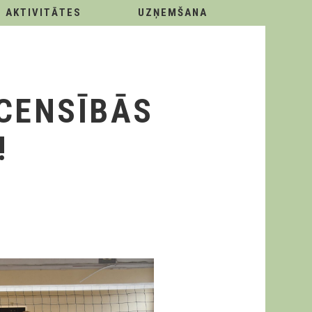
AKTIVITĀTES
UZŅEMŠANA
ACENSĪBĀS
!