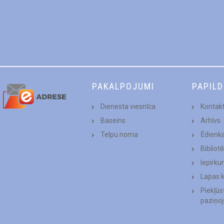
PAKALPOJUMI
PAPIL
Dienesta viesnīca
Kontakt
Baseins
Arhīvs
Telpu noma
Ēdienk
Bibliot
Iepirku
Lapas 
Piekļū
paziņo