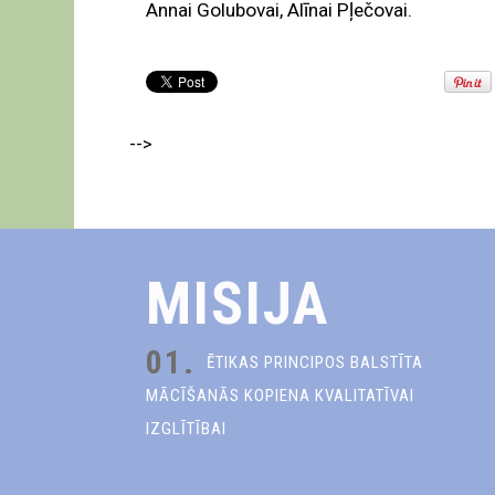
Annai Golubovai, Alīnai Pļečovai.
-->
MISIJA
01.
ĒTIKAS PRINCIPOS BALSTĪTA
MĀCĪŠANĀS KOPIENA KVALITATĪVAI
IZGLĪTĪBAI