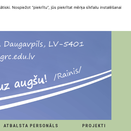
ātiski. Nospiežot “piekrītu”, jūs piekrītat mērķa sīkfailu instalēšanai
ATBALSTA PERSONĀLS
PROJEKTI