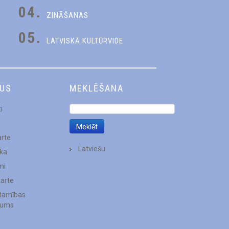
04.
ZINĀŠANAS
05.
LATVISKĀ KULTŪRVIDE
DUS
MEKLĒŠANA
i
arte
Latviešu
ēka
mi
karte
stamības
jums