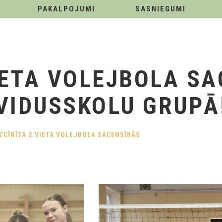
PAKALPOJUMI
SASNIEGUMI
VIETA VOLEJBOLA S
VIDUSSKOLU GRUPĀ
IZCĪNĪTA 2.VIETA VOLEJBOLA SACENSĪBĀS