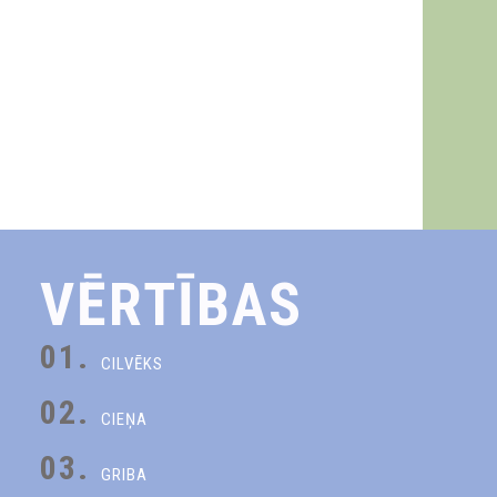
VĒRTĪBAS
01.
CILVĒKS
02.
CIEŅA
03.
GRIBA