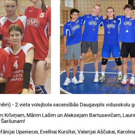
m) - 2.vieta volejbola sacensībās Daugavpils vidusskolu g
m Krīviņam, Mārim Lašim un Aleksejam Bartusevičam, Laur
o Šaršunam!
ānijai Upeniecei, Evelīnai Kursītei, Valerijai Aščukai, Karolina