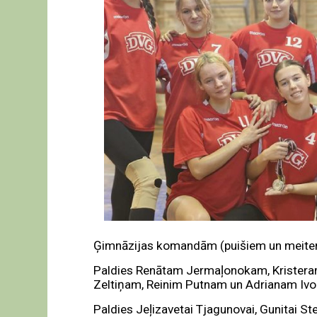
Ģimnāzijas komandām (puišiem un meitenē
Paldies Renātam Jermaļonokam, Kristera
Zeltiņam, Reinim Putnam un Adrianam Iv
Paldies Jeļizavetai Tjagunovai, Gunitai Stef