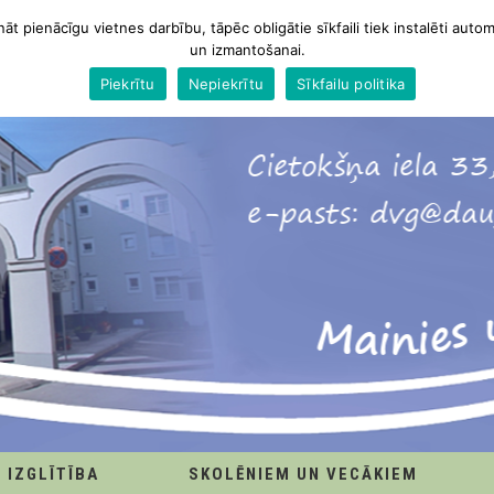
nāt pienācīgu vietnes darbību, tāpēc obligātie sīkfaili tiek instalēti autom
un izmantošanai.
Piekrītu
Nepiekrītu
Sīkfailu politika
IZGLĪTĪBA
SKOLĒNIEM UN VECĀKIEM