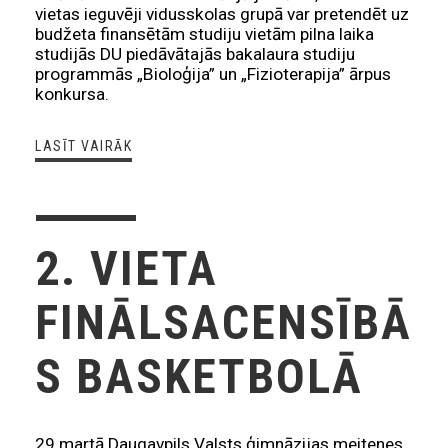
vietas ieguvēji vidusskolas grupā var pretendēt uz
budžeta finansētām studiju vietām pilna laika
studijās DU piedāvātajās bakalaura studiju
programmās „Bioloģija” un „Fizioterapija” ārpus
konkursa.
LASĪT VAIRĀK
2. VIETA
FINĀLSACENSĪBĀ
S BASKETBOLĀ
29.martā Daugavpils Valsts ģimnāzijas meitenes