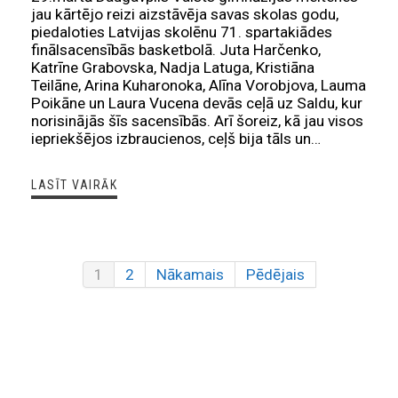
jau kārtējo reizi aizstāvēja savas skolas godu,
piedaloties Latvijas skolēnu 71. spartakiādes
finālsacensībās basketbolā. Juta Harčenko,
Katrīne Grabovska, Nadja Latuga, Kristiāna
Teilāne, Arina Kuharonoka, Alīna Vorobjova, Lauma
Poikāne un Laura Vucena devās ceļā uz Saldu, kur
norisinājās šīs sacensībās. Arī šoreiz, kā jau visos
iepriekšējos izbraucienos, ceļš bija tāls un…
LASĪT VAIRĀK
1
2
Nākamais
Pēdējais