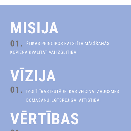
MISIJA
01.
ĒTIKAS PRINCIPOS BALSTĪTA MĀCĪŠANĀS
KOPIENA KVALITATĪVAI IZGLĪTĪBAI
VĪZIJA
01.
IZGLĪTĪBAS IESTĀDE, KAS VEICINA IZAUGSMES
DOMĀŠANU ILGTSPĒJĪGAI ATTĪSTĪBAI
VĒRTĪBAS