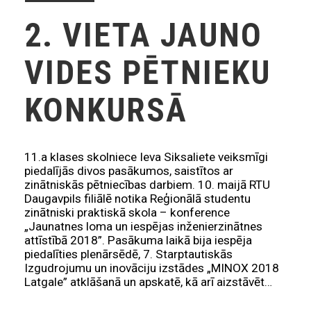
2. VIETA JAUNO
VIDES PĒTNIEKU
KONKURSĀ
11.a klases skolniece Ieva Siksaliete veiksmīgi
piedalījās divos pasākumos, saistītos ar
zinātniskās pētniecības darbiem. 10. maijā RTU
Daugavpils filiālē notika Reģionālā studentu
zinātniski praktiskā skola – konference
„Jaunatnes loma un iespējas inženierzinātnes
attīstībā 2018”. Pasākuma laikā bija iespēja
piedalīties plenārsēdē, 7. Starptautiskās
Izgudrojumu un inovāciju izstādes „MINOX 2018
Latgale” atklāšanā un apskatē, kā arī aizstāvēt…