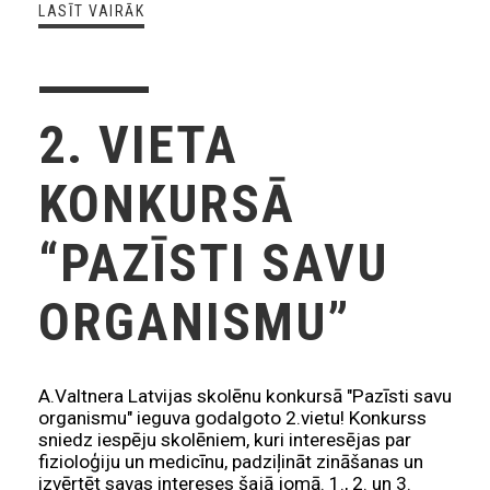
LASĪT VAIRĀK
2. VIETA
KONKURSĀ
“PAZĪSTI SAVU
ORGANISMU”
A.Valtnera Latvijas skolēnu konkursā "Pazīsti savu
organismu" ieguva godalgoto 2.vietu! Konkurss
sniedz iespēju skolēniem, kuri interesējas par
fizioloģiju un medicīnu, padziļināt zināšanas un
izvērtēt savas intereses šajā jomā. 1., 2. un 3.