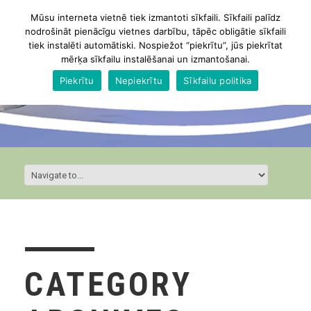
Mūsu interneta vietnē tiek izmantoti sīkfaili. Sīkfaili palīdz
nodrošināt pienācīgu vietnes darbību, tāpēc obligātie sīkfaili
tiek instalēti automātiski. Nospiežot “piekrītu”, jūs piekrītat
mērķa sīkfailu instalēšanai un izmantošanai.
Piekrītu
Nepiekrītu
Sīkfailu politika
CATEGORY