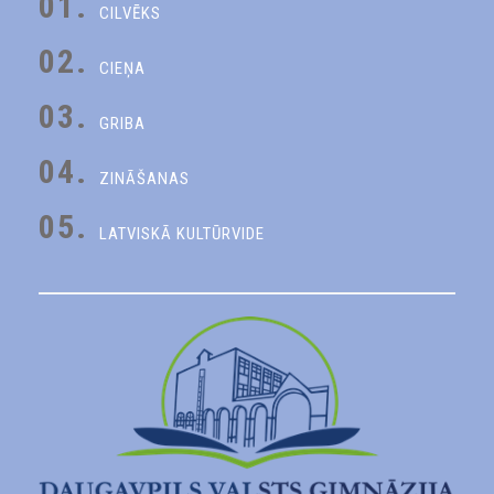
01.
CILVĒKS
02.
CIEŅA
03.
GRIBA
04.
ZINĀŠANAS
05.
LATVISKĀ KULTŪRVIDE