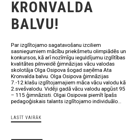
KRONVALDA
BALVU!
Par izglītojamo sagatavošanu izciliem
sasniegumiem mācību priekšmetu olimpiādēs un
konkursos, kā arī nozīmīgu ieguldījumu izglītības
kvalitātes pilnveidē ģimnāzijas vācu valodas
skolotāja Olga Osipova šogad saņēma Ata
Kronvalda balvu. Olga Osipova ģimnāzijas
7.-12.klašu izglītojamajiem māca vācu valodu kā
2.svešvalodu. Vidēji gadā vācu valodu apgūst 95
– 115 ģimnāzisti. Olgai Osipovai piemīt īpašs
pedagoģiskais talants izglītojamo individuālo…
LASĪT VAIRĀK