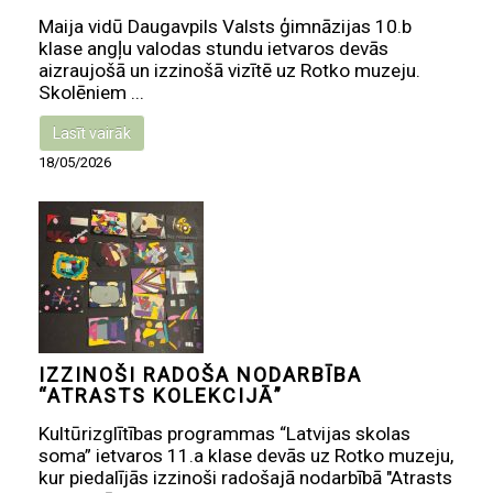
​Maija vidū Daugavpils Valsts ģimnāzijas 10.b
klase angļu valodas stundu ietvaros devās
aizraujošā un izzinošā vizītē uz Rotko muzeju.
Skolēniem ...
Lasīt vairāk
18/05/2026
IZZINOŠI RADOŠA NODARBĪBA
“ATRASTS KOLEKCIJĀ”
Kultūrizglītības programmas “Latvijas skolas
soma” ietvaros 11.a klase devās uz Rotko muzeju,
kur piedalījās izzinoši radošajā nodarbībā "Atrasts