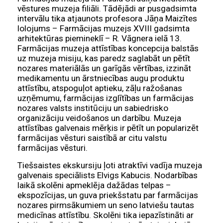
vēstures muzeja filiāli. Tādējādi ar pusgadsimta
intervālu tika atjaunots profesora Jāņa Maizītes
lolojums – Farmācijas muzejs XVIII gadsimta
arhitektūras piemineklī – R. Vāgnera ielā 13.
Farmācijas muzeja attīstības koncepcija balstās
uz muzeja misiju, kas paredz saglabāt un pētīt
nozares materiālās un garīgās vērtības, izzināt
medikamentu un ārstniecības augu produktu
attīstību, atspoguļot aptieku, zāļu ražošanas
uzņēmumu, farmācijas izglītības un farmācijas
nozares valsts institūciju un sabiedrisko
organizāciju veidošanos un darbību. Muzeja
attīstības galvenais mērķis ir pētīt un popularizēt
farmācijas vēsturi saistībā ar citu valstu
farmācijas vēsturi.
Tiešsaistes ekskursiju ļoti atraktīvi vadīja muzeja
galvenais speciālists Elvigs Kabucis. Nodarbības
laikā skolēni apmeklēja dažādas telpas –
ekspozīcijas, un guva priekšstatu par farmācijas
nozares pirmsākumiem un seno latviešu tautas
medicīnas attīstību. Skolēni tika iepazīstināti ar