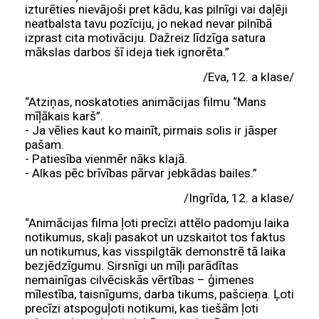
izturēties nievājoši pret kādu, kas pilnīgi vai daļēji
neatbalsta tavu pozīciju, jo nekad nevar pilnībā
izprast cita motivāciju. Dažreiz līdzīga satura
mākslas darbos šī ideja tiek ignorēta.”
/Eva, 12. a klase/
“Atziņas, noskatoties animācijas filmu “Mans
mīļākais karš”.
- Ja vēlies kaut ko mainīt, pirmais solis ir jāsper
pašam.
- Patiesība vienmēr nāks klajā.
- Alkas pēc brīvības pārvar jebkādas bailes.”
/Ingrīda, 12. a klase/
“Animācijas filma ļoti precīzi attēlo padomju laika
notikumus, skaļi pasakot un uzskaitot tos faktus
un notikumus, kas visspilgtāk demonstrē tā laika
bezjēdzīgumu. Sirsnīgi un mīļi parādītas
nemainīgas cilvēciskās vērtības – ģimenes
mīlestība, taisnīgums, darba tikums, pašcieņa. Ļoti
precīzi atspoguļoti notikumi, kas tiešām ļoti