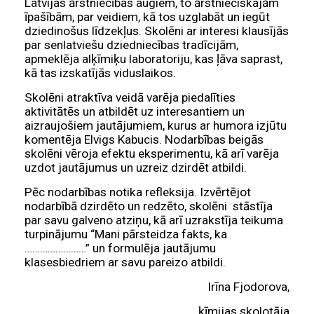
Latvijas ārstniecības augiem, to ārstnieciskajām
īpašībām, par veidiem, kā tos uzglabāt un iegūt
dziedinošus līdzekļus. Skolēni ar interesi klausījās
par senlatviešu dziedniecības tradīcijām,
apmeklēja alķīmiķu laboratoriju, kas ļāva saprast,
kā tas izskatījās viduslaikos.
Skolēni atraktīva veidā varēja piedalīties
aktivitātēs un atbildēt uz interesantiem un
aizraujošiem jautājumiem, kurus ar humora izjūtu
komentēja Elvigs Kabucis. Nodarbības beigās
skolēni vēroja efektu eksperimentu, kā arī varēja
uzdot jautājumus un uzreiz dzirdēt atbildi.
Pēc nodarbības notika refleksija. Izvērtējot
nodarbībā dzirdēto un redzēto, skolēni stāstīja
par savu galveno atziņu, kā arī uzrakstīja teikuma
turpinājumu “Mani pārsteidza fakts, ka
……………………” un formulēja jautājumu
klasesbiedriem ar savu pareizo atbildi.
Irīna Fjodorova,
ķīmijas skolotāja