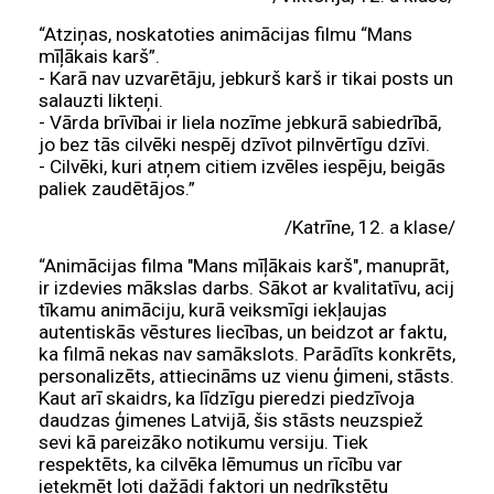
“Atziņas, noskatoties animācijas filmu “Mans
mīļākais karš”.
- Karā nav uzvarētāju, jebkurš karš ir tikai posts un
salauzti likteņi.
- Vārda brīvībai ir liela nozīme jebkurā sabiedrībā,
jo bez tās cilvēki nespēj dzīvot pilnvērtīgu dzīvi.
- Cilvēki, kuri atņem citiem izvēles iespēju, beigās
paliek zaudētājos.”
/Katrīne, 12. a klase/
“Animācijas filma "Mans mīļākais karš", manuprāt,
ir izdevies mākslas darbs. Sākot ar kvalitatīvu, acij
tīkamu animāciju, kurā veiksmīgi iekļaujas
autentiskās vēstures liecības, un beidzot ar faktu,
ka filmā nekas nav samākslots. Parādīts konkrēts,
personalizēts, attiecināms uz vienu ģimeni, stāsts.
Kaut arī skaidrs, ka līdzīgu pieredzi piedzīvoja
daudzas ģimenes Latvijā, šis stāsts neuzspiež
sevi kā pareizāko notikumu versiju. Tiek
respektēts, ka cilvēka lēmumus un rīcību var
ietekmēt ļoti dažādi faktori un nedrīkstētu