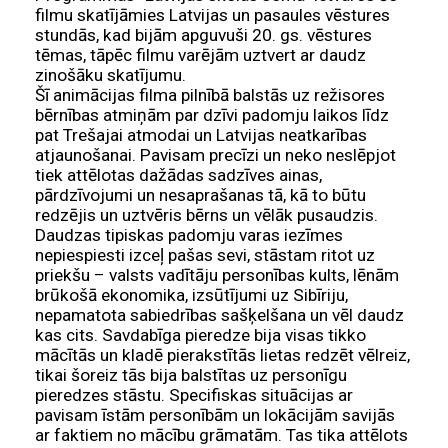
filmu skatījāmies Latvijas un pasaules vēstures
stundās, kad bijām apguvuši 20. gs. vēstures
tēmas, tāpēc filmu varējām uztvert ar daudz
zinošāku skatījumu.
Šī animācijas filma pilnībā balstās uz režisores
bērnības atmiņām par dzīvi padomju laikos līdz
pat Trešajai atmodai un Latvijas neatkarības
atjaunošanai. Pavisam precīzi un neko neslēpjot
tiek attēlotas dažādas sadzīves ainas,
pārdzīvojumi un nesaprašanas tā, kā to būtu
redzējis un uztvēris bērns un vēlāk pusaudzis.
Daudzas tipiskas padomju varas iezīmes
nepiespiesti izceļ pašas sevi, stāstam ritot uz
priekšu – valsts vadītāju personības kults, lēnām
brūkošā ekonomika, izsūtījumi uz Sibīriju,
nepamatota sabiedrības sašķelšana un vēl daudz
kas cits. Savdabīga pieredze bija visas tikko
mācītās un kladē pierakstītās lietas redzēt vēlreiz,
tikai šoreiz tās bija balstītas uz personīgu
pieredzes stāstu. Specifiskas situācijas ar
pavisam īstām personībām un lokācijām savijās
ar faktiem no mācību grāmatām. Tas tika attēlots