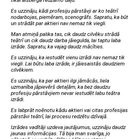
tikai aisberga redzamo daļu.
Es uzzināju, kādi profesiju pārstāvji ar ko teātrī
nodarbojas, piemēram, scenogrāfs. Sapratu, ka būt
un strādāt par aktieri nav nemaz tik viegli.
Man atmiņā palika tas, cik daudz cilvēku strādā
teātrī un cik daudz darba jāiegulda, lai taptu laba
izrāde. Sapratu, ka vajag daudz mācīties.
Es uzzināju, ka iestudēt vienu izrādi nav nemaz tik
viegli. Lai būtu laba izrāde, ir jāiesaistās daudziem
cilvēkiem.
Es uzzināju, ka par aktieri ilgi jāmācās, liela
uzmanība jāpievērš detaļām, ka bez daudzu
profesiju pārstāvjiem nevar iestudēt labu teātra
izrādi.
Es labprāt noēnotu kādu aktieri vai citas profesijas
pārstāvi teātrī, lai procesu redzētu dzīvajā.
Izrādes vadītāji uzdeva jautājumus, uzzināju daudz
jaunas informācijas. Tā bija man svarīga, jo