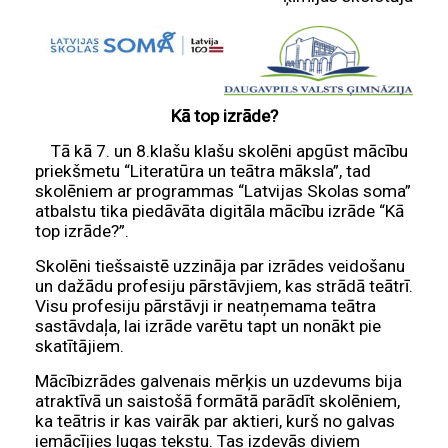
Kā top izrāde?
Tā kā 7. un 8.klašu klašu skolēni apgūst mācību
priekšmetu “Literatūra un teātra māksla”, tad
skolēniem ar programmas “Latvijas Skolas soma”
atbalstu tika piedāvāta digitāla mācību izrāde “Kā
top izrāde?”.
Skolēni tiešsaistē uzzināja par izrādes veidošanu
un dažādu profesiju pārstāvjiem, kas strādā teātrī.
Visu profesiju pārstāvji ir neatņemama teātra
sastāvdaļa, lai izrāde varētu tapt un nonākt pie
skatītājiem.
Mācībizrādes galvenais mērķis un uzdevums bija
atraktīvā un saistošā formātā parādīt skolēniem,
ka teātris ir kas vairāk par aktieri, kurš no galvas
iemācījies lugas tekstu. Tas izdevās diviem