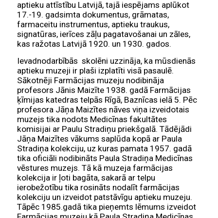
aptieku attīstību Latvijā, tajā iespējams aplūkot
17.-19. gadsimta dokumentus, grāmatas,
farmaceitu instrumentus, aptieku traukus,
signatūras, ierīces zāļu pagatavošanai un zāles,
kas ražotas Latvijā 1920. un 1930. gados.
Ievadnodarbībās skolēni uzzināja, ka mūsdienās
aptieku muzeji ir plaši izplatīti visā pasaulē.
Sākotnēji Farmācijas muzeju nodibināja
profesors Jānis Maizīte 1938. gadā Farmācijas
ķīmijas katedras telpās Rīgā, Baznīcas ielā 5. Pēc
profesora Jāņa Maizītes nāves viņa izveidotais
muzejs tika nodots Medicīnas fakultātes
komisijai ar Paulu Stradiņu priekšgalā. Tādējādi
Jāņa Maizītes vākums saplūda kopā ar Paula
Stradiņa kolekciju, uz kuras pamata 1957. gadā
tika oficiāli nodibināts Paula Stradiņa Medicīnas
vēstures muzejs. Tā kā muzeja farmācijas
kolekcija ir ļoti bagāta, sakarā ar telpu
ierobežotību tika rosināts nodalīt farmācijas
kolekciju un izveidot patstāvīgu aptieku muzeju.
Tāpēc 1985.gadā tika pieņemts lēmums izveidot
Farmācijas muzeju kā Paula Stradiņa Medicīnas