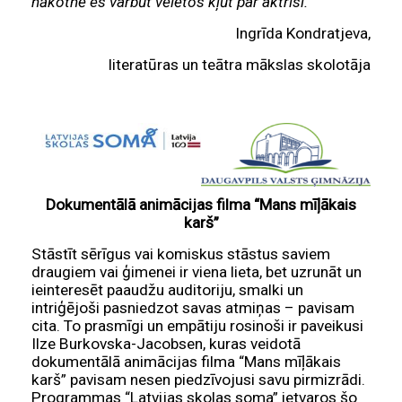
nākotnē es varbūt vēlētos kļūt par aktrisi.
Ingrīda Kondratjeva,
literatūras un teātra mākslas skolotāja
Dokumentālā animācijas filma “Mans mīļākais
karš”
Stāstīt sērīgus vai komiskus stāstus saviem
draugiem vai ģimenei ir viena lieta, bet uzrunāt un
ieinteresēt paaudžu auditoriju, smalki un
intriģējoši pasniedzot savas atmiņas – pavisam
cita. To prasmīgi un empātiju rosinoši ir paveikusi
Ilze Burkovska-Jacobsen, kuras veidotā
dokumentālā animācijas filma “Mans mīļākais
karš” pavisam nesen piedzīvojusi savu pirmizrādi.
Programmas “Latvijas skolas soma” ietvaros šo