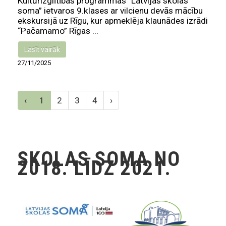
Kultūrizglītības programmas “Latvijas skolas
soma” ietvaros 9.klases ar vilcienu devās mācību
ekskursijā uz Rīgu, kur apmeklēja klaunādes izrādi
“Pačamamo” Rīgas ...
Lasīt vairāk
27/11/2025
‹
1
2
3
4
›
SKOLAS SOMA NO
2018. LĪDZ 2021.