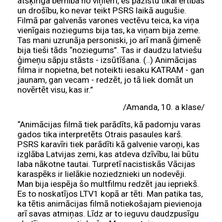
atšķirīga bērnība no viņiem, es pazīstu tikai ērtības
un drošību, ko nevar teikt PSRS laikā augušie.
Filmā par galvenās varones vectēvu teica, ka viņa
vienīgais noziegums bija tas, ka viņam bija zeme.
Tas mani uzrunāja personiski, jo arī manā ģimenē
bija tieši tāds “noziegums”. Tas ir daudzu latviešu
ģimeņu sāpju stāsts - izsūtīšana. (..) Animācijas
filma ir nopietna, bet noteikti iesaku KATRAM - gan
jaunam, gan vecam - redzēt, jo tā liek domāt un
novērtēt visu, kas ir.”
/Amanda, 10. a klase/
“Animācijas filmā tiek parādīts, kā padomju varas
gados tika interpretēts Otrais pasaules karš.
PSRS karavīri tiek parādīti kā galvenie varoņi, kas
izglāba Latvijas zemi, kas atdeva dzīvību, lai būtu
laba nākotne tautai. Turpretī nacistiskās Vācijas
karaspēks ir lielākie noziedznieki un nodevēji.
Man bija iespēja šo multfilmu redzēt jau iepriekš.
Es to noskatījos LTV1 kopā ar tēti. Man patika tas,
ka tētis animācijas filmā notiekošajam pievienoja
arī savas atmiņas. Līdz ar to ieguvu daudzpusīgu