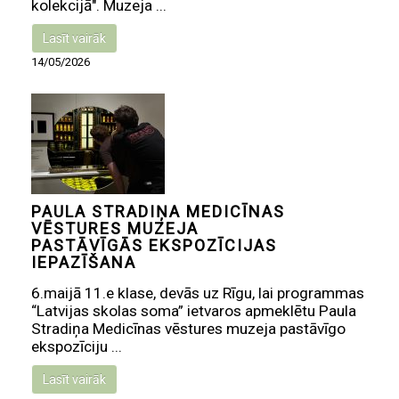
kolekcijā". Muzeja ...
Lasīt vairāk
14/05/2026
PAULA STRADIŅA MEDICĪNAS
VĒSTURES MUZEJA
PASTĀVĪGĀS EKSPOZĪCIJAS
IEPAZĪŠANA
6.maijā 11.e klase, devās uz Rīgu, lai programmas
“Latvijas skolas soma” ietvaros apmeklētu Paula
Stradiņa Medicīnas vēstures muzeja pastāvīgo
ekspozīciju ...
Lasīt vairāk