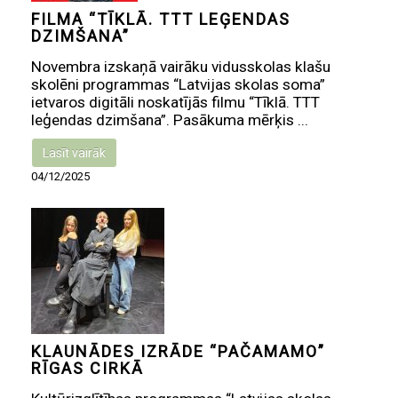
FILMA “TĪKLĀ. TTT LEĢENDAS
DZIMŠANA”
Novembra izskaņā vairāku vidusskolas klašu
skolēni programmas “Latvijas skolas soma”
ietvaros digitāli noskatījās filmu “Tīklā. TTT
leģendas dzimšana”. Pasākuma mērķis ...
Lasīt vairāk
04/12/2025
KLAUNĀDES IZRĀDE “PAČAMAMO”
RĪGAS CIRKĀ