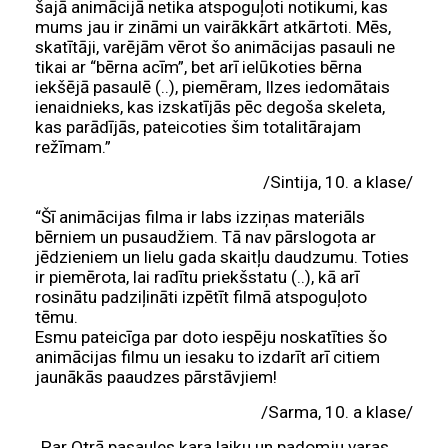
šajā animācijā netika atspoguļoti notikumi, kas
mums jau ir zināmi un vairākkārt atkārtoti. Mēs,
skatītāji, varējām vērot šo animācijas pasauli ne
tikai ar “bērna acīm”, bet arī ielūkoties bērna
iekšējā pasaulē (..), piemēram, Ilzes iedomātais
ienaidnieks, kas izskatījās pēc degoša skeleta,
kas parādījās, pateicoties šim totalitārajam
režīmam.”
/Sintija, 10. a klase/
“Šī animācijas filma ir labs izziņas materiāls
bērniem un pusaudžiem. Tā nav pārslogota ar
jēdzieniem un lielu gada skaitļu daudzumu. Toties
ir piemērota, lai radītu priekšstatu (..), kā arī
rosinātu padziļināti izpētīt filmā atspoguļoto
tēmu.
Esmu pateicīga par doto iespēju noskatīties šo
animācijas filmu un iesaku to izdarīt arī citiem
jaunākās paaudzes pārstāvjiem!
/Sarma, 10. a klase/
„Par Otrā pasaules kara laiku un padomju varas