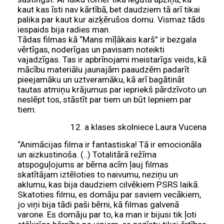
kaut kas īsti nav kārtībā, bet daudziem tā arī tikai
palika par kaut kur aizķērušos domu. Vismaz tāds
iespaids bija radies man.
Tādas filmas kā “Mans mīļākais karš” ir bezgala
vērtīgas, noderīgas un pavisam noteikti
vajadzīgas. Tas ir apbrīnojami meistarīgs veids, kā
mācību materiālu jaunajām paaudzēm padarīt
pieejamāku un uztveramāku, kā arī bagātināt
tautas atmiņu krājumus par iepriekš pārdzīvoto un
neslēpt tos, stāstīt par tiem un būt lepniem par
tiem.
12. a klases skolniece Laura Vucena
“Animācijas filma ir fantastiska! Tā ir emocionāla
un aizkustinoša. (..) Totalitārā režīma
atspoguļojums ar bērna acīm ļauj filmas
skatītājam iztēloties to naivumu, neziņu un
aklumu, kas bija daudziem cilvēkiem PSRS laikā.
Skatoties filmu, es domāju par saviem vecākiem,
jo viņi bija tādi paši bērni, kā filmas galvenā
varone. Es domāju par to, ka man ir bijusi tik ļoti