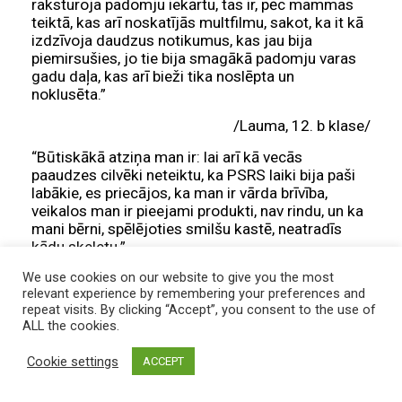
raksturoja padomju iekārtu, tas ir, pēc mammas
teiktā, kas arī noskatījās multfilmu, sakot, ka it kā
izdzīvoja daudzus notikumus, kas jau bija
piemirsušies, jo tie bija smagākā padomju varas
gadu daļa, kas arī bieži tika noslēpta un
noklusēta.”
/Lauma, 12. b klase/
“Būtiskākā atziņa man ir: lai arī kā vecās
paaudzes cilvēki neteiktu, ka PSRS laiki bija paši
labākie, es priecājos, ka man ir vārda brīvība,
veikalos man ir pieejami produkti, nav rindu, un ka
mani bērni, spēlējoties smilšu kastē, neatradīs
kādu skeletu.”
/Mārtiņš, 12. b klase/
We use cookies on our website to give you the most
relevant experience by remembering your preferences and
repeat visits. By clicking “Accept”, you consent to the use of
ALL the cookies.
Cookie settings
ACCEPT
Muzejpedagoģiskā nodarbība “Iluzionisma teātris