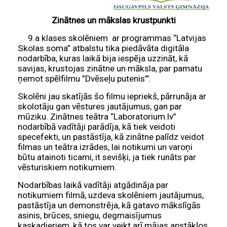
Zinātnes un mākslas krustpunkti
9.a klases skolēniem ar programmas “Latvijas
Skolas soma” atbalstu tika piedāvāta digitāla
nodarbība, kuras laikā bija iespēja uzzināt, kā
savijas, krustojas zinātne un māksla, par pamatu
ņemot spēlfilmu ”Dvēseļu putenis”’.
Skolēni jau skatījās šo filmu iepriekš, pārrunāja ar
skolotāju gan vēstures jautājumus, gan par
mūziku. Zinātnes teātra “Laboratorium.lv”
nodarbībā vadītāji parādīja, kā tiek veidoti
specefekti, un pastāstīja, kā zinātne palīdz veidot
filmas un teātra izrādes, lai notikumi un varoņi
būtu atainoti ticami, it sevišķi, ja tiek runāts par
vēsturiskiem notikumiem.
Nodarbības laikā vadītāji atgādināja par
notikumiem filmā, uzdeva skolēniem jautājumus,
pastāstīja un demonstrēja, kā gatavo mākslīgās
asinis, brūces, sniegu, degmaisījumus
kaskadieriem, kā tos var veikt arī mājas apstākļos,