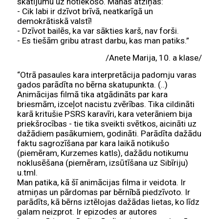
skatījumu uz notiekošo. Manas atziņas:
- Cik labi ir dzīvot brīvā, neatkarīgā un
demokrātiskā valstī!
- Dzīvot bailēs, ka var sākties karš, nav forši.
- Es tiešām gribu atrast darbu, kas man patiks.”
/Anete Marija, 10. a klase/
“Otrā pasaules kara interpretācija padomju varas
gados parādīta no bērna skatupunkta. (..)
Animācijas filmā tika atgādināts par kara
briesmām, izceļot nacistu zvērības. Tika cildināti
karā kritušie PSRS karavīri, kara veterāniem bija
priekšrocības - tie tika sveikti svētkos, aicināti uz
dažādiem pasākumiem, godināti. Parādīta dažādu
faktu sagrozīšana par kara laikā notikušo
(piemēram, Kurzemes katls), dažādu notikumu
noklusēšana (piemēram, izsūtīšana uz Sibīriju)
u.tml.
Man patika, kā šī animācijas filma ir veidota. Ir
atmiņas un pārdomas par bērnībā piedzīvoto. Ir
parādīts, kā bērns iztēlojas dažādas lietas, ko līdz
galam neizprot. Ir epizodes ar autores