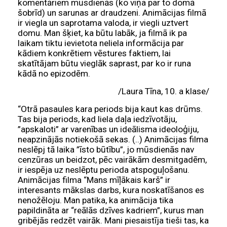
komentāriem mūsdienās (ko viņa par to domā
šobrīd) un sarunas ar draudzeni. Animācijas filmā
ir viegla un saprotama valoda, ir viegli uztvert
domu. Man šķiet, ka būtu labāk, ja filmā ik pa
laikam tiktu ievietota neliela informācija par
kādiem konkrētiem vēstures faktiem, lai
skatītājam būtu vieglāk saprast, par ko ir runa
kādā no epizodēm.
/Laura Tīna, 10. a klase/
“Otrā pasaules kara periods bija kaut kas drūms.
Tas bija periods, kad liela daļa iedzīvotāju,
”apskaloti” ar varenības un ideālisma ideoloģiju,
neapzinājās notiekošā sekas. (..) Animācijas filma
neslēpj tā laika ”īsto būtību”, jo mūsdienās nav
cenzūras un beidzot, pēc vairākām desmitgadēm,
ir iespēja uz neslēptu perioda atspoguļošanu.
Animācijas filma “Mans mīļākais karš” ir
interesants mākslas darbs, kura noskatīšanos es
nenožēloju. Man patika, ka animācija tika
papildināta ar “reālās dzīves kadriem”, kurus man
gribējās redzēt vairāk. Mani piesaistīja tieši tas, ka