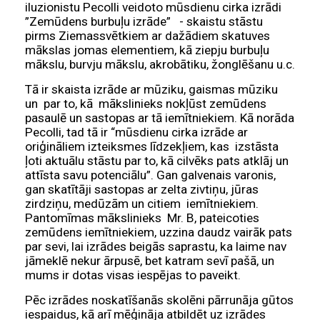
iluzionistu Pecolli veidoto mūsdienu cirka izrādi
”Zemūdens burbuļu izrāde” - skaistu stāstu
pirms Ziemassvētkiem ar dažādiem skatuves
mākslas jomas elementiem, kā ziepju burbuļu
mākslu, burvju mākslu, akrobātiku, žonglēšanu u.c.
Tā ir skaista izrāde ar mūziku, gaismas mūziku
un par to, kā mākslinieks nokļūst zemūdens
pasaulē un sastopas ar tā iemītniekiem. Kā norāda
Pecolli, tad tā ir “mūsdienu cirka izrāde ar
oriģināliem izteiksmes līdzekļiem, kas izstāsta
ļoti aktuālu stāstu par to, kā cilvēks pats atklāj un
attīsta savu potenciālu”. Gan galvenais varonis,
gan skatītāji sastopas ar zelta zivtiņu, jūras
zirdziņu, medūzām un citiem iemītniekiem.
Pantomīmas mākslinieks Mr. B, pateicoties
zemūdens iemītniekiem, uzzina daudz vairāk pats
par sevi, lai izrādes beigās saprastu, ka laime nav
jāmeklē nekur ārpusē, bet katram sevī pašā, un
mums ir dotas visas iespējas to paveikt.
Pēc izrādes noskatīšanās skolēni pārrunāja gūtos
iespaidus, kā arī mēģināja atbildēt uz izrādes