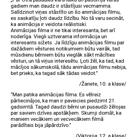
gadiem man daudz ir stāstījusi vecmamma.
Salīdzinot viņas stāstīto un šo animācijas filmu,
es saskatīju ļoti daudz līdzību. No tā varu secināt,
ka animācija ir veidota reālistiski.
Animācijas filma ir ne tikai interesanta, bet arī
noderīga. Viegli uztverama informācija un
interesants sižets. Ja līdzīgu animācijas filmu par
dažādiem vēstures notikumiem būtu vairāk, tad
mūsdienu bērniem būtu vieglāk sākt mācīties
vēsturi, un tā viņus interesētu. Ļoti žēl, ka tad, kad
mācījos sākumskolā, tādu animācijas filmu nebija,
bet prieks, ka tagad sāk tādas veidot.”
/Žanete, 10. a klase/
“Man patika animācijas filma. Es vēlreiz
pārliecinājos, ka man ir paveicies piedzimt 21.
gadsimtā. Tagad daudzi bērni un pusaudži žēlojas
par saviem dzīves apstākļiem. Skumji domāt, ka
maniem vecākiem un vecvecākiem filmā
parādītais bija jāpārdzīvo.”
/Viktorija, 12. a klase/