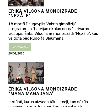
ĒRIKA VILSONA MONOIZRĀDE
“NEZĀLE”
18.martā Daugavpils Valsts ģimnāzijā
programmas “Latvijas skolas soma” ietvaros
viesojās Ēriks Vilsons ar monoizrādi “Nezāle”, kas
veidota pēc Rūdolfa Blaumaņa ...
Lasīt vairāk
20/03/2026
ĒRIKA VILSONA MONOIZRĀDE
“MANA MAGADANA”
Ir stāsti, kurus aizveda tālu. Ir ceļi, kas sākās
piespiedu kārtā. Ir sapņi, kas tika salauzti.