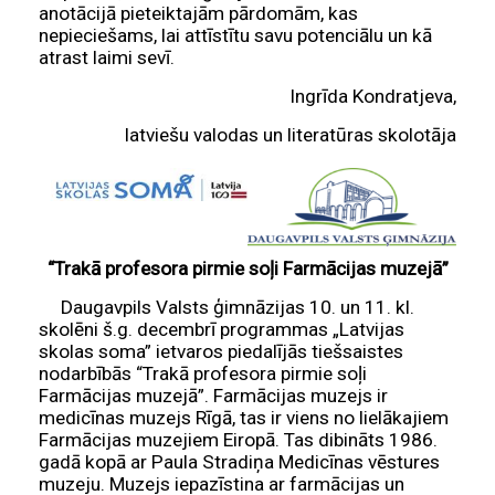
anotācijā pieteiktajām pārdomām, kas
nepieciešams, lai attīstītu savu potenciālu un kā
atrast laimi sevī.
Ingrīda Kondratjeva,
latviešu valodas un literatūras skolotāja
“Trakā profesora pirmie soļi Farmācijas muzejā”
Daugavpils Valsts ģimnāzijas 10. un 11. kl.
skolēni š.g. decembrī programmas „Latvijas
skolas soma” ietvaros piedalījās tiešsaistes
nodarbībās “Trakā profesora pirmie soļi
Farmācijas muzejā”. Farmācijas muzejs ir
medicīnas muzejs Rīgā, tas ir viens no lielākajiem
Farmācijas muzejiem Eiropā. Tas dibināts 1986.
gadā kopā ar Paula Stradiņa Medicīnas vēstures
muzeju. Muzejs iepazīstina ar farmācijas un