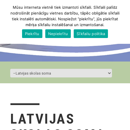
Mūsu interneta vietnē tiek izmantoti sīkfaili. Sīkfaili palīdz
nodrošināt pienācīgu vietnes darbību, tāpēc obligātie sīkfaili
tiek instalēti automātiski. Nospiežot “piekrītu”, jūs piekrītat
mērķa sīkfailu instalēšanai un izmantošanai.
Piekrītu
Nepiekrītu
Sīkfailu politika
LATVIJAS