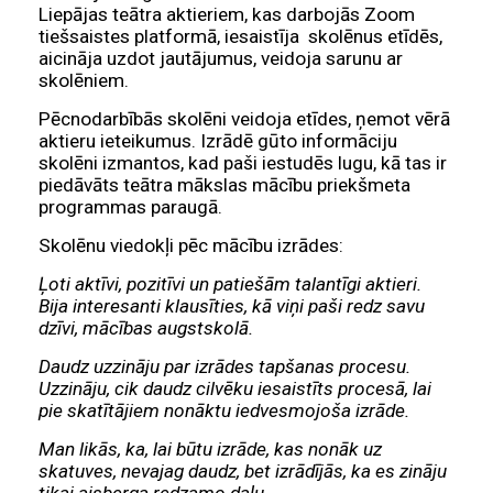
Liepājas teātra aktieriem, kas darbojās Zoom
tiešsaistes platformā, iesaistīja skolēnus etīdēs,
aicināja uzdot jautājumus, veidoja sarunu ar
skolēniem.
Pēcnodarbībās skolēni veidoja etīdes, ņemot vērā
aktieru ieteikumus. Izrādē gūto informāciju
skolēni izmantos, kad paši iestudēs lugu, kā tas ir
piedāvāts teātra mākslas mācību priekšmeta
programmas paraugā.
Skolēnu viedokļi pēc mācību izrādes:
Ļoti aktīvi, pozitīvi un patiešām talantīgi aktieri.
Bija interesanti klausīties, kā viņi paši redz savu
dzīvi, mācības augstskolā.
Daudz uzzināju par izrādes tapšanas procesu.
Uzzināju, cik daudz cilvēku iesaistīts procesā, lai
pie skatītājiem nonāktu iedvesmojoša izrāde.
Man likās, ka, lai būtu izrāde, kas nonāk uz
skatuves, nevajag daudz, bet izrādījās, ka es zināju