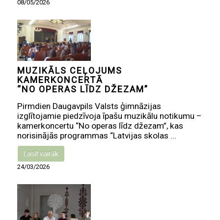
08/05/2026
MUZIKĀLS CEĻOJUMS
KAMERKONCERTĀ
“NO OPERAS LĪDZ DŽEZAM”
Pirmdien Daugavpils Valsts ģimnāzijas
izglītojamie piedzīvoja īpašu muzikālu notikumu –
kamerkoncertu “No operas līdz džezam”, kas
norisinājās programmas “Latvijas skolas ...
Lasīt vairāk
24/03/2026