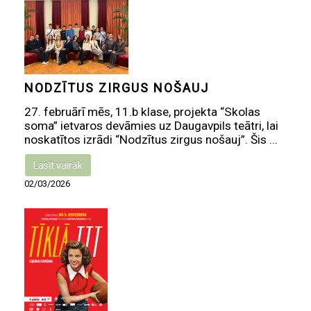
NODZĪTUS ZIRGUS NOŠAUJ
27. februārī mēs, 11.b klase, projekta “Skolas
soma” ietvaros devāmies uz Daugavpils teātri, lai
noskatītos izrādi “Nodzītus zirgus nošauj”. Šis ...
Lasīt vairāk
02/03/2026