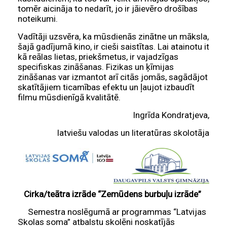
tomēr aicināja to nedarīt, jo ir jāievēro drošības
noteikumi.
Vadītāji uzsvēra, ka mūsdienās zinātne un māksla,
šajā gadījumā kino, ir cieši saistītas. Lai atainotu it
kā reālas lietas, priekšmetus, ir vajadzīgas
specifiskas zināšanas. Fizikas un ķīmijas
zināšanas var izmantot arī citās jomās, sagādājot
skatītājiem ticamības efektu un ļaujot izbaudīt
filmu mūsdienīgā kvalitātē.
Ingrīda Kondratjeva,
latviešu valodas un literatūras skolotāja
Cirka/teātra izrāde “Zemūdens burbuļu izrāde”
Semestra noslēgumā ar programmas “Latvijas
Skolas soma” atbalstu skolēni noskatījās