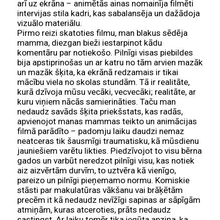
arī uz ekrāna – animētās ainas nomainīja filmēti
intervijas stila kadri, kas sabalansēja un dažādoja
vizuālo materiālu.
Pirmo reizi skatoties filmu, man blakus sēdēja
mamma, diezgan bieži iestarpinot kādu
komentāru par notiekošo. Pilnīgi visas piebildes
bija apstiprinošas un ar katru no tām arvien mazāk
un mazāk šķita, ka ekrānā redzamais ir tikai
mācību viela no skolas stundām. Tā ir realitāte,
kurā dzīvoja mūsu vecāki, vecvecāki; realitāte, ar
kuru viņiem nācās samierināties. Taču man
nedaudz savāds šķita priekšstats, kas radās,
apvienojot manas mammas teikto un animācijas
filmā parādīto – padomju laiku daudzi nemaz
neatceras tik šausmīgi traumatisku, kā mūsdienu
jauniešiem varētu likties. Piedzīvojot to visu bērna
gados un varbūt neredzot pilnīgi visu, kas notiek
aiz aizvērtām durvīm, to uztvēra kā vienīgo,
pareizo un pilnīgi pieņemamo normu. Komiskie
stāsti par makulatūras vākšanu vai brāķētām
precēm it kā nedaudz nevīžīgi sapinas ar sāpīgām
atmiņām, kuras atceroties, prāts nedaudz
sastingst. Ar laiku tomēr tika iegūta apziņa, ka