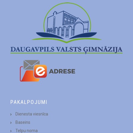
PAKALPOJUMI
Dienesta viesnīca
Baseins
Telpu noma