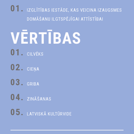
01.
IZGLĪTĪBAS IESTĀDE, KAS VEICINA IZAUGSMES
DOMĀŠANU ILGTSPĒJĪGAI ATTĪSTĪBAI
VĒRTĪBAS
01.
CILVĒKS
02.
CIEŅA
03.
GRIBA
04.
ZINĀŠANAS
05.
LATVISKĀ KULTŪRVIDE