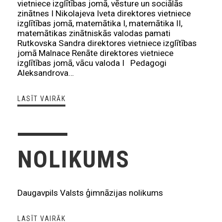
vietniece izglītības jomā, vēsture un sociālās
zinātnes I Nikolajeva Iveta direktores vietniece
izglītības jomā, matemātika I, matemātika II,
matemātikas zinātniskās valodas pamati
Rutkovska Sandra direktores vietniece izglītības
jomā Malnace Renāte direktores vietniece
izglītības jomā, vācu valoda I Pedagogi
Aleksandrova…
LASĪT VAIRĀK
NOLIKUMS
Daugavpils Valsts ģimnāzijas nolikums
LASĪT VAIRĀK