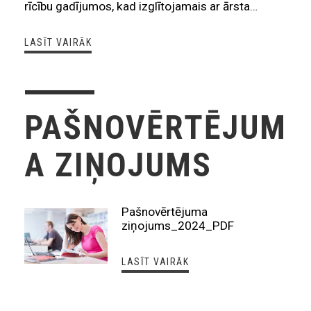
rīcību gadījumos, kad izglītojamais ar ārsta…
LASĪT VAIRĀK
PAŠNOVĒRTĒJUM
A ZIŅOJUMS
Pašnovērtējuma
ziņojums_2024_PDF
LASĪT VAIRĀK