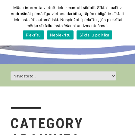
Mūsu interneta vietnē tiek izmantoti sīkfaili. Sīkfaili palīdz
nodrošināt pienācīgu vietnes darbību, tāpēc obligātie sīkfaili
tiek instalēti automātiski. Nospiežot “piekrītu”, jūs piekrītat
mērķa sīkfailu instalēšanai un izmantošanai.
Piekrītu
Nepiekrītu
Sīkfailu politika
CATEGORY