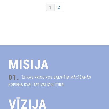
1
2
MISIJA
01.
ĒTIKAS PRINCIPOS BALSTĪTA MĀCĪŠANĀS
KOPIENA KVALITATĪVAI IZGLĪTĪBAI
VĪZIJA