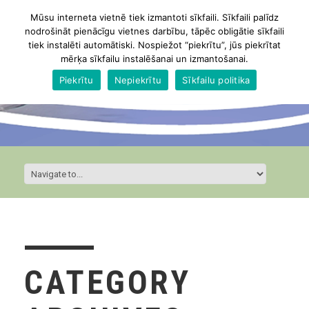
Mūsu interneta vietnē tiek izmantoti sīkfaili. Sīkfaili palīdz
nodrošināt pienācīgu vietnes darbību, tāpēc obligātie sīkfaili
tiek instalēti automātiski. Nospiežot “piekrītu”, jūs piekrītat
mērķa sīkfailu instalēšanai un izmantošanai.
Piekrītu
Nepiekrītu
Sīkfailu politika
CATEGORY