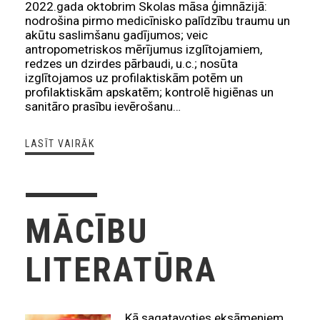
2022.gada oktobrim Skolas māsa ģimnāzijā:
nodrošina pirmo medicīnisko palīdzību traumu un
akūtu saslimšanu gadījumos; veic
antropometriskos mērījumus izglītojamiem,
redzes un dzirdes pārbaudi, u.c.; nosūta
izglītojamos uz profilaktiskām potēm un
profilaktiskām apskatēm; kontrolē higiēnas un
sanitāro prasību ievērošanu…
LASĪT VAIRĀK
MĀCĪBU
LITERATŪRA
Kā sagatavoties eksāmeniem