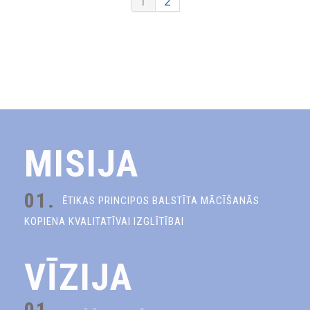
1
2
MISIJA
01.
ĒTIKAS PRINCIPOS BALSTĪTA MĀCĪŠANĀS
KOPIENA KVALITATĪVAI IZGLĪTĪBAI
VĪZIJA
01.