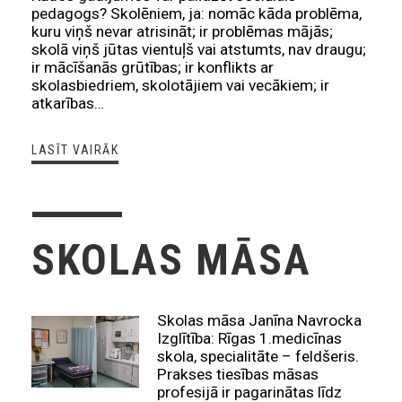
pedagogs? Skolēniem, ja: nomāc kāda problēma,
kuru viņš nevar atrisināt; ir problēmas mājās;
skolā viņš jūtas vientuļš vai atstumts, nav draugu;
ir mācīšanās grūtības; ir konflikts ar
skolasbiedriem, skolotājiem vai vecākiem; ir
atkarības…
LASĪT VAIRĀK
SKOLAS MĀSA
Skolas māsa Janīna Navrocka
Izglītība: Rīgas 1.medicīnas
skola, specialitāte – feldšeris.
Prakses tiesības māsas
profesijā ir pagarinātas līdz