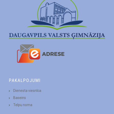
PAKALPOJUMI
Dienesta viesnīca
Baseins
Telpu noma