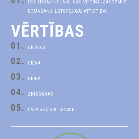
IZGLĪTĪBAS IESTĀDE, KAS VEICINA IZAUGSMES
DOMĀŠANU ILGTSPĒJĪGAI ATTĪSTĪBAI
VĒRTĪBAS
01.
CILVĒKS
02.
CIEŅA
03.
GRIBA
04.
ZINĀŠANAS
05.
LATVISKĀ KULTŪRVIDE