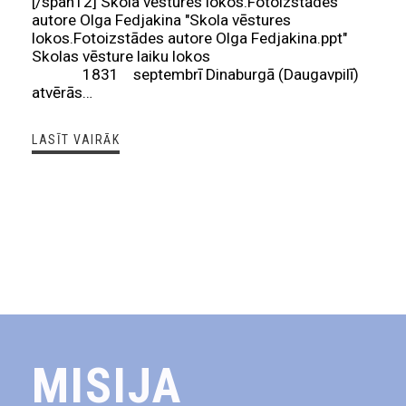
[/span12] Skola vēstures lokos.Fotoizstādes
autore Olga Fedjakina "Skola vēstures
lokos.Fotoizstādes autore Olga Fedjakina.ppt"
Skolas vēsture laiku lokos
1831 septembrī Dinaburgā (Daugavpilī)
atvērās…
LASĪT VAIRĀK
MISIJA