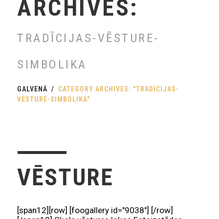
ARCHIVES:
TRADĪCIJAS-VĒSTURE-
SIMBOLIKA
GALVENĀ
CATEGORY ARCHIVES: "TRADĪCIJAS-
VĒSTURE-SIMBOLIKA"
VĒSTURE
[span12][row] [foogallery id="9038"] [/row]