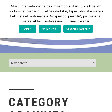
Mūsu interneta vietnē tiek izmantoti sīkfaili. Sīkfaili palīdz
nodrošināt pienācīgu vietnes darbību, tāpēc obligātie sīkfaili
tiek instalēti automātiski. Nospiežot “piekrītu”, jūs piekrītat
mērķa sīkfailu instalēšanai un izmantošanai.
Piekrītu
Nepiekrītu
Sīkfailu politika
CATEGORY