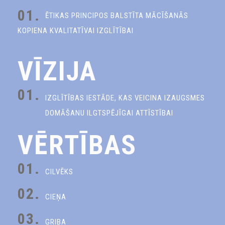
01.
ĒTIKAS PRINCIPOS BALSTĪTA MĀCĪŠANĀS
KOPIENA KVALITATĪVAI IZGLĪTĪBAI
VĪZIJA
01.
IZGLĪTĪBAS IESTĀDE, KAS VEICINA IZAUGSMES
DOMĀŠANU ILGTSPĒJĪGAI ATTĪSTĪBAI
VĒRTĪBAS
01.
CILVĒKS
02.
CIEŅA
03.
GRIBA