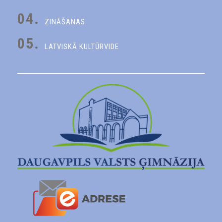
04.
ZINĀŠANAS
05.
LATVISKĀ KULTŪRVIDE