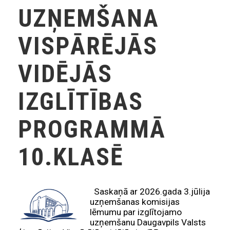
UZŅEMŠANA
VISPĀRĒJĀS
VIDĒJĀS
IZGLĪTĪBAS
PROGRAMMĀ
10.KLASĒ
Saskaņā ar 2026.gada 3.jūlija
uzņemšanas komisijas
lēmumu par izglītojamo
uzņemšanu Daugavpils Valsts