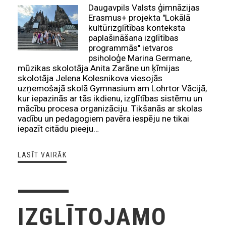
Daugavpils Valsts ģimnāzijas
Erasmus+ projekta "Lokālā
kultūrizglītības konteksta
paplašināšana izglītības
programmās" ietvaros
psiholoģe Marina Germane,
mūzikas skolotāja Anita Zarāne un ķīmijas
skolotāja Jelena Kolesnikova viesojās
uzņemošajā skolā Gymnasium am Lohrtor Vācijā,
kur iepazinās ar tās ikdienu, izglītības sistēmu un
mācību procesa organizāciju. Tikšanās ar skolas
vadību un pedagogiem pavēra iespēju ne tikai
iepazīt citādu pieeju…
LASĪT VAIRĀK
IZGLĪTOJAMO