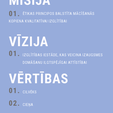
MISIJA
01.
ĒTIKAS PRINCIPOS BALSTĪTA MĀCĪŠANĀS
KOPIENA KVALITATĪVAI IZGLĪTĪBAI
VĪZIJA
01.
IZGLĪTĪBAS IESTĀDE, KAS VEICINA IZAUGSMES
DOMĀŠANU ILGTSPĒJĪGAI ATTĪSTĪBAI
VĒRTĪBAS
01.
CILVĒKS
02.
CIEŅA