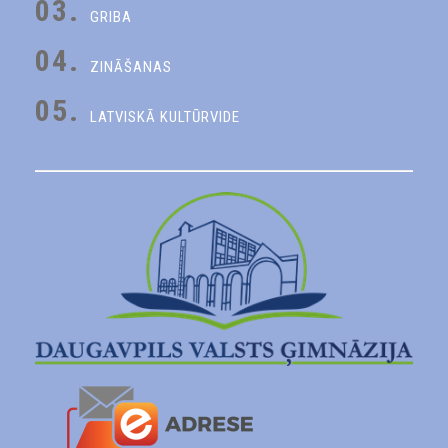
03.
GRIBA
04.
ZINĀŠANAS
05.
LATVISKĀ KULTŪRVIDE