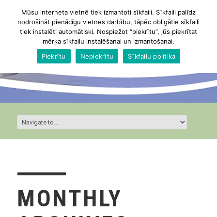
Mūsu interneta vietnē tiek izmantoti sīkfaili. Sīkfaili palīdz
nodrošināt pienācīgu vietnes darbību, tāpēc obligātie sīkfaili
tiek instalēti automātiski. Nospiežot “piekrītu”, jūs piekrītat
mērķa sīkfailu instalēšanai un izmantošanai.
Piekrītu
Nepiekrītu
Sīkfailu politika
MONTHLY