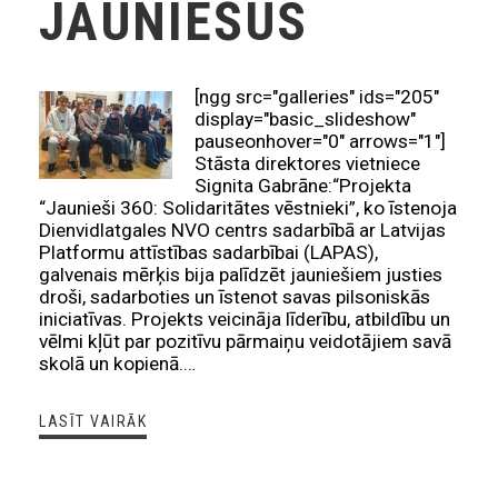
JAUNIEŠUS
[ngg src="galleries" ids="205"
display="basic_slideshow"
pauseonhover="0" arrows="1"]
Stāsta direktores vietniece
Signita Gabrāne:“Projekta
“Jaunieši 360: Solidaritātes vēstnieki”, ko īstenoja
Dienvidlatgales NVO centrs sadarbībā ar Latvijas
Platformu attīstības sadarbībai (LAPAS),
galvenais mērķis bija palīdzēt jauniešiem justies
droši, sadarboties un īstenot savas pilsoniskās
iniciatīvas. Projekts veicināja līderību, atbildību un
vēlmi kļūt par pozitīvu pārmaiņu veidotājiem savā
skolā un kopienā.…
LASĪT VAIRĀK