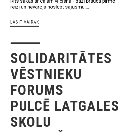
Rīts sākās ar čalām vilcienā - daži brauca pirmo
reizi un nevarēja noslēpt sajūsmu.…
LASĪT VAIRĀK
SOLIDARITĀTES
VĒSTNIEKU
FORUMS
PULCĒ LATGALES
SKOLU