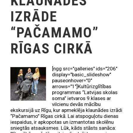
KLAUNĀDES
IZRĀDE
“PAČAMAMO”
RĪGAS CIRKĀ
[ngg src="galleries" ids="206"
display="basic_slideshow"
pauseonhover="0"
arrows="1"]Kultūrizglītības
programmas “Latvijas skolas
soma” ietvaros 9.klases ar
vilcienu devās mācību
ekskursijā uz Rīgu, kur apmeklēja klaunādes izrādi
“Pačamamo” Rīgas cirkā. Lai atspoguļotu dienas
iespaidus, ir apkopotas un izmantotas skolēnu
sniegtās atsauksmes. Lūk, kāds stāsts sanāca: