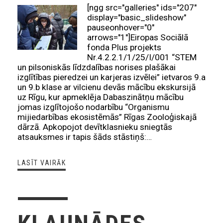
[ngg src="galleries" ids="207"
display="basic_slideshow"
pauseonhover="0"
arrows="1"]Eiropas Sociālā
fonda Plus projekts
Nr.4.2.2.1/1/25/I/001 “STEM
un pilsoniskās līdzdalības norises plašākai
izglītības pieredzei un karjeras izvēlei” ietvaros 9.a
un 9.b klase ar vilcienu devās mācību ekskursijā
uz Rīgu, kur apmeklēja Dabaszinātņu mācību
jomas izglītojošo nodarbību “Organismu
mijiedarbības ekosistēmās” Rīgas Zooloģiskajā
dārzā. Apkopojot devītklasnieku sniegtās
atsauksmes ir tapis šāds stāstiņš:…
LASĪT VAIRĀK