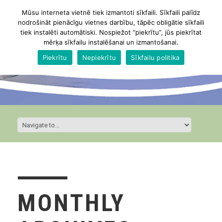
Mūsu interneta vietnē tiek izmantoti sīkfaili. Sīkfaili palīdz
nodrošināt pienācīgu vietnes darbību, tāpēc obligātie sīkfaili
tiek instalēti automātiski. Nospiežot “piekrītu”, jūs piekrītat
mērķa sīkfailu instalēšanai un izmantošanai.
Piekrītu
Nepiekrītu
Sīkfailu politika
MONTHLY