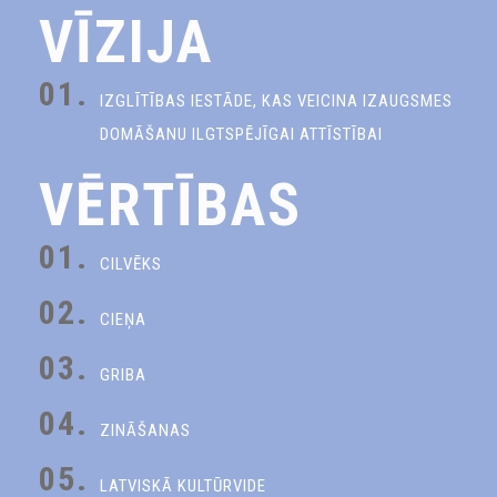
VĪZIJA
01.
IZGLĪTĪBAS IESTĀDE, KAS VEICINA IZAUGSMES
DOMĀŠANU ILGTSPĒJĪGAI ATTĪSTĪBAI
VĒRTĪBAS
01.
CILVĒKS
02.
CIEŅA
03.
GRIBA
04.
ZINĀŠANAS
05.
LATVISKĀ KULTŪRVIDE