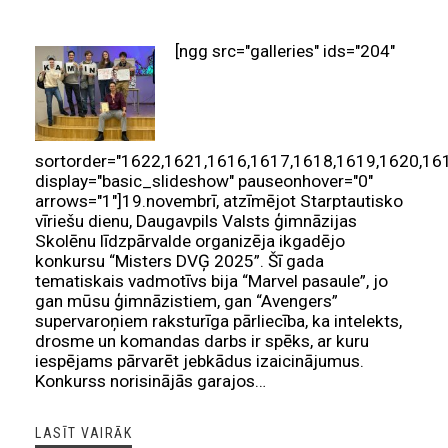
[ngg src="galleries" ids="204"
sortorder="1622,1621,1616,1617,1618,1619,1620,16
display="basic_slideshow" pauseonhover="0"
arrows="1"]19.novembrī, atzīmējot Starptautisko
vīriešu dienu, Daugavpils Valsts ģimnāzijas
Skolēnu līdzpārvalde organizēja ikgadējo
konkursu “Misters DVĢ 2025”. Šī gada
tematiskais vadmotīvs bija “Marvel pasaule”, jo
gan mūsu ģimnāzistiem, gan “Avengers”
supervaroņiem raksturīga pārliecība, ka intelekts,
drosme un komandas darbs ir spēks, ar kuru
iespējams pārvarēt jebkādus izaicinājumus.
Konkurss norisinājās garajos…
LASĪT VAIRĀK