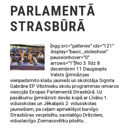
PARLAMENTĀ
STRASBŪRĀ
[ngg src="galleries" ids="121"
display="basic_slideshow"
pauseonhover="0"
arrows="1"]No 3. līdz 8.
decembrim 11 Daugavpils
Valsts ģimnāzijas
vienpadsmito klašu jaunieši un skolotāja Signita
Gabrāne EP Vēstnieku skolu programmas ietvaros
viesojās Eiropas Parlamentā Strasbūrā. Uz
pasākumu ģimnāzisti devās kopā ar Līvānu 1.
vidusskolas un Jēkabpils 2. vidusskolas
jauniešiem, pa ceļam apmeklējot burvīgo
Strasbūras vecpilsētu, savdabīgo Drēzdeni,
viduslaicīgo Ziemassvētku pilsētu…