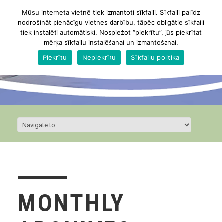
Mūsu interneta vietnē tiek izmantoti sīkfaili. Sīkfaili palīdz
nodrošināt pienācīgu vietnes darbību, tāpēc obligātie sīkfaili
tiek instalēti automātiski. Nospiežot “piekrītu”, jūs piekrītat
mērķa sīkfailu instalēšanai un izmantošanai.
Piekrītu
Nepiekrītu
Sīkfailu politika
MONTHLY