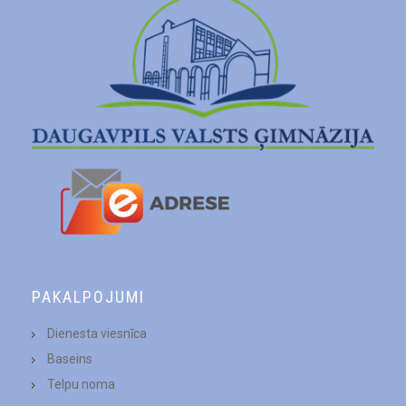
PAKALPOJUMI
Dienesta viesnīca
Baseins
Telpu noma