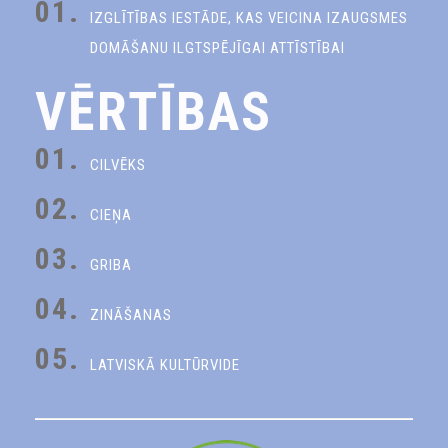
01.
IZGLĪTĪBAS IESTĀDE, KAS VEICINA IZAUGSMES
DOMĀŠANU ILGTSPĒJĪGAI ATTĪSTĪBAI
VĒRTĪBAS
01.
CILVĒKS
02.
CIEŅA
03.
GRIBA
04.
ZINĀŠANAS
05.
LATVISKĀ KULTŪRVIDE