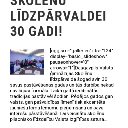
SKOLĒNU
LĪDZPĀRVALDEI
30 GADI!
[ngg src="galleries" ids="124"
display="basic_slideshow"
pauseonhover="0"
arrows="1"]Daugavpils Valsts
ģimnāzijas Skolēnu
līdzpārvalde šogad svin 30
savus pastāvēšanas gadus un tās darbība nekad
nav bijusi formāla. Laika gaitā iedibinātās
tradīcijas pastāv vēl šodien. Pēdējos gados gan
valsts, gan pašvaldības līmenī tiek akcentēta
jauniešu loma lēmumu pieņemšanā un savu
interešu pārstāvēšanā. Lai veicinātu skolēnu
pilsonisko līdzdalību Valsts izglītības satura…