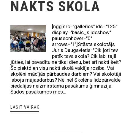
NAKTS SKOLĀ
[ngg src="galleries" ids="125"
display="basic_slideshow"
pauseonhover="0"
arrows="1"]Stāsta skolotājs
Juris Daugavietis: "Cik ļoti tev
patīk tava skola? Cik labi tajā
jūties, lai pavadītu ne tikai dienu, bet arī nakti šeit?
Šo piektdien visu nakti skolā valdīja rosība. Vai
skolēni mācījās pārbaudes darbiem? Vai skolotāji
laboja mājasdarbus? Nē, nē! Skolēnu līdzpārvalde
piedalījās neizmirstamā pasākumā ģimnāzijā.
Šādos pasākumos mēs…
LASĪT VAIRĀK