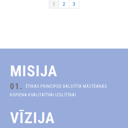
1
2
3
MISIJA
01.
ĒTIKAS PRINCIPOS BALSTĪTA MĀCĪŠANĀS
KOPIENA KVALITATĪVAI IZGLĪTĪBAI
VĪZIJA