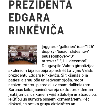
PREZIDENTA
EDGARA
RINKĒVIČA
[ngg src="galleries" ids="126"
display="basic_slideshow"
pauseonhover="0"
arrows="1"]11. decembrī
Daugavpils Valsts ģimnāzijas
skolēniem bija iespēja apmeklēt Latvijas Valsts
prezidentu Edgaru Rinkēviču. Šī tikšanās bija
patiesi aizraujoša un iedvesmojoša, radot
neaizmirstamu pieredzi ikvienam dalībniekam.
Sarunas laikā jaunieši varēja uzdot prezidentam
jautājumus, uz kuriem viņš atbildēja ar atsaucību,
iejūtību un humora pilniem komentāriem. Pēc
diskusijas notika grupu aktivitātes un…