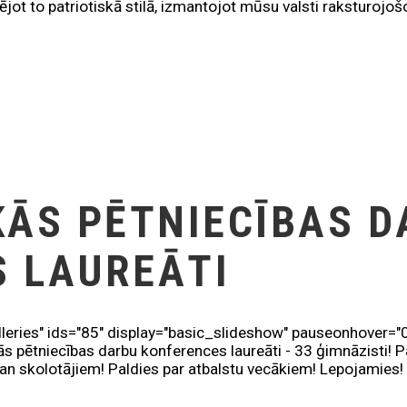
jot to patriotiskā stilā, izmantojot mūsu valsti raksturojoš
KĀS PĒTNIECĪBAS 
 LAUREĀTI
lleries" ids="85" display="basic_slideshow" pauseonhover="0
ās pētniecības darbu konferences laureāti - 33 ģimnāzisti! P
an skolotājiem! Paldies par atbalstu vecākiem! Lepojamies!