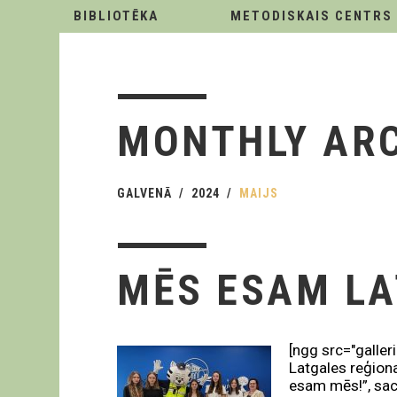
BIBLIOTĒKA
METODISKAIS CENTRS
MONTHLY AR
GALVENĀ
2024
MAIJS
MĒS ESAM LA
[ngg src="galler
Latgales reģiona
esam mēs!”, sace