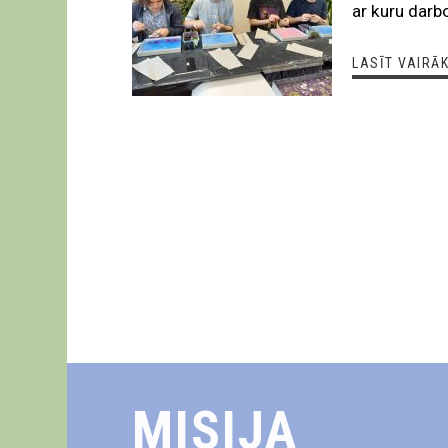
ar kuru darbo
LASĪT VAIRĀ
MISIJA