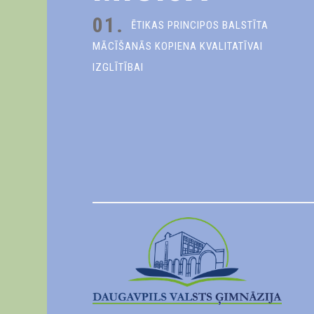
01.
ĒTIKAS PRINCIPOS BALSTĪTA
MĀCĪŠANĀS KOPIENA KVALITATĪVAI
IZGLĪTĪBAI