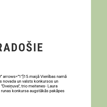
RADOŠIE
0" arrows="1"]15.maijā Vienības namā
etas novada un valsts konkursos un
s "Dveiņuva", trio meitenes- Laura
es runas konkursa augstākās pakāpes