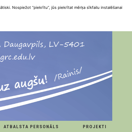
ātiski. Nospiežot “piekrītu”, jūs piekrītat mērķa sīkfailu instalēšanai
ATBALSTA PERSONĀLS
PROJEKTI