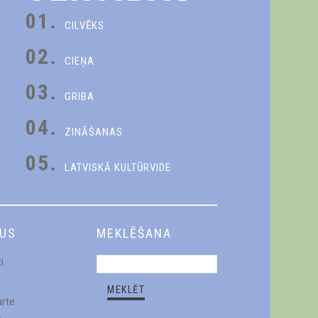
01.
CILVĒKS
02.
CIEŅA
03.
GRIBA
04.
ZINĀŠANAS
05.
LATVISKĀ KULTŪRVIDE
DUS
MEKLĒŠANA
i
arte