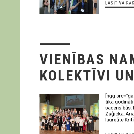
LASĪT VAIRĀ
VIENĪBAS NA
KOLEKTĪVI UN
[ngg src="ga
tika godināti
sacensībās. L
Zuģicka, Ari
laureāte Kri