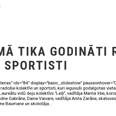
K
MĀ TIKA GODINĀTI 
 SPORTISTI
lleries" ids="84" display="basic_slideshow" pauseonhover="
 radošie kolektīvi un sportisti, kuri ieguvuši godalgotas vi
aureātu vidū deju kolektīvs "Leiļi", vadītāja Marita Irbe, kori
adne Gabrāne, Daina Vaivare, vadītāja Anita Zarāne, skatuv
tīne Baumane un skolotāja…