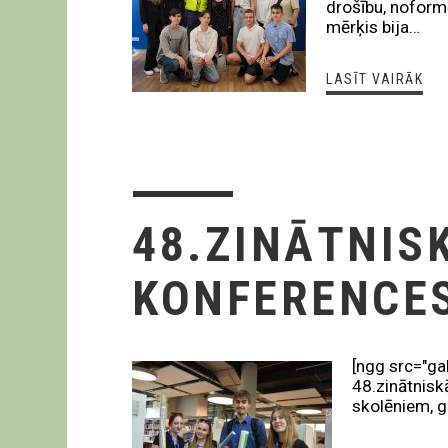
drošību, noformē
mērķis bija…
LASĪT VAIRĀK
48.ZINĀTNIS
KONFERENCES
[ngg src="ga
48.zinātnisk
skolēniem, g