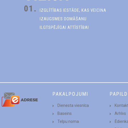
01.
IZGLĪTĪBAS IESTĀDE, KAS VEICINA
IZAUGSMES DOMĀŠANU
ILGTSPĒJĪGAI ATTĪSTĪBAI
PAKALPOJUMI
PAPIL
Dienesta viesnīca
Kontakt
Baseins
Arhīvs
Telpu noma
Ēdienk