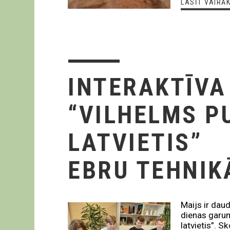
LASĪT VAIRĀ
INTERAKTĪV
“VILHELMS PU
LATVIETIS”
EBRU TEHNIK
Maijs ir dau
dienas garum
latvietis”. 