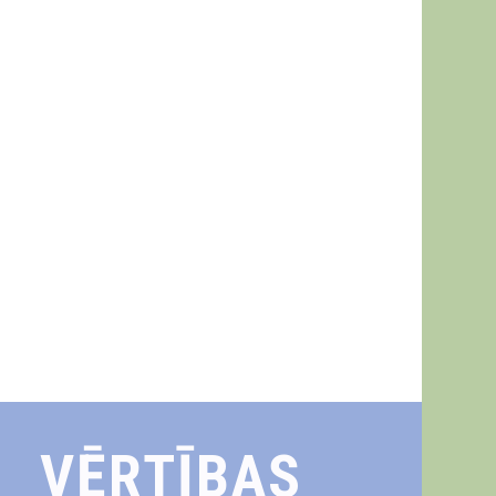
VĒRTĪBAS