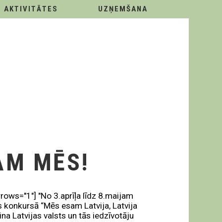
AKTIVITĀTES
UZŅEMŠANA
AM MĒS!
rows="1"] "No 3.aprīļa līdz 8.maijam
ies konkursā “Mēs esam Latvija, Latvija
a Latvijas valsts un tās iedzīvotāju