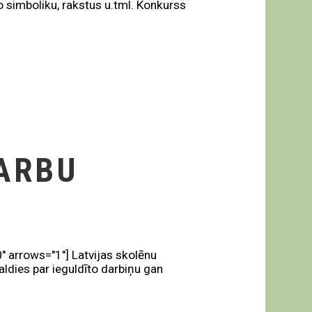
o simboliku, rakstus u.tml. Konkurss
DARBU
" arrows="1"] Latvijas skolēnu
aldies par ieguldīto darbiņu gan