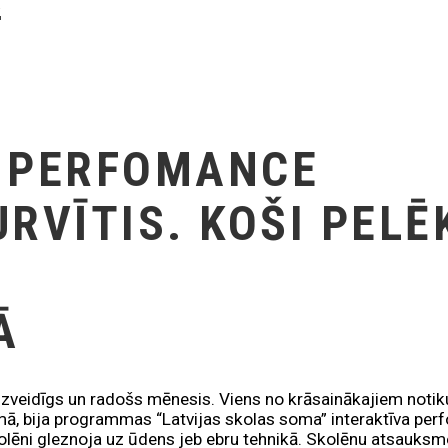
K
A PERFOMANCE
RVĪTIS. KOŠI PELĒ
Ā
dzveidīgs un radošs mēnesis. Viens no krāsainākajiem noti
ā, bija programmas “Latvijas skolas soma” interaktīva perf
Skolēni gleznoja uz ūdens jeb ebru tehnikā. Skolēnu atsauksm