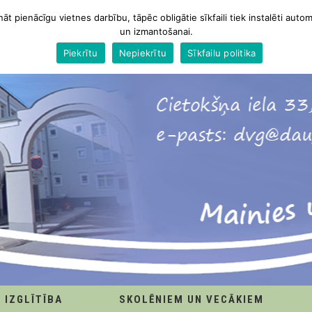
nāt pienācīgu vietnes darbību, tāpēc obligātie sīkfaili tiek instalēti autom
un izmantošanai.
Piekrītu
Nepiekrītu
Sīkfailu politika
IZGLĪTĪBA
SKOLĒNIEM UN VECĀKIEM