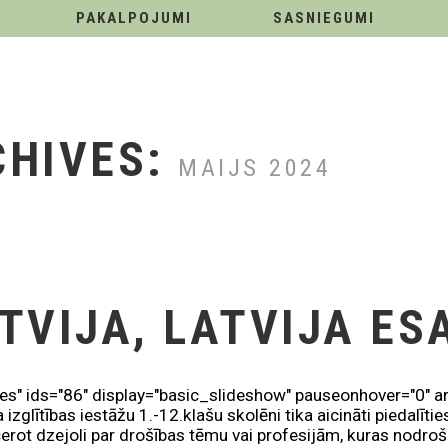
PAKALPOJUMI
SASNIEGUMI
CHIVES:
MAIJS 2024
TVIJA, LATVIJA ES
ies" ids="86" display="basic_slideshow" pauseonhover="0" ar
 izglītības iestāžu 1.-12.klašu skolēni tika aicināti piedalīt
rot dzejoli par drošības tēmu vai profesijām, kuras nodrošin