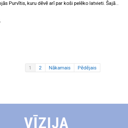
jās Purvītis, kuru dēvē arī par koši pelēko latvieti. Šajā…
K
1
2
Nākamais
Pēdējais
VĪZIJA