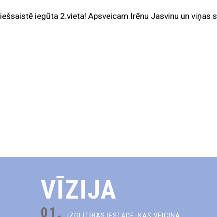
iešsaistē iegūta 2.vieta! Apsveicam Irēnu Jasvinu un viņas s
VĪZIJA
01.
IZGLĪTĪBAS IESTĀDE, KAS VEICINA