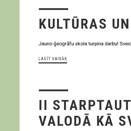
KULTŪRAS UN
Jauno ģeogrāfu skola turpina darbu! Svei
LASĪT VAIRĀK
II STARPTAU
VALODĀ KĀ S