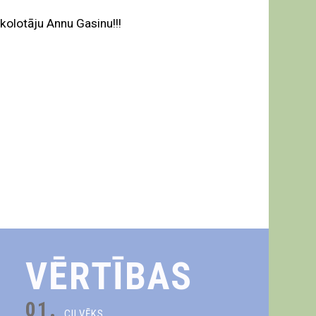
kolotāju Annu Gasinu!!!
VĒRTĪBAS
01.
CILVĒKS