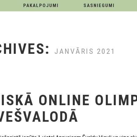
PAKALPOJUMI
SASNIEGUMI
CHIVES:
JANVĀRIS 2021
TISKĀ ONLINE OLIM
VEŠVALODĀ