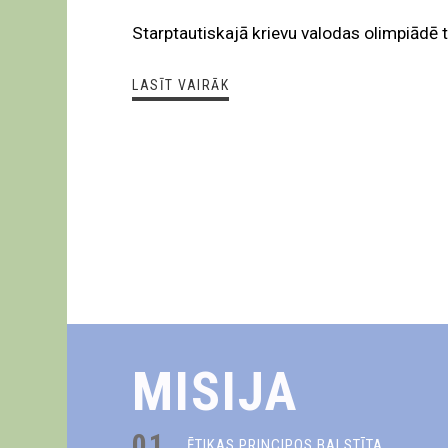
Starptautiskajā krievu valodas olimpiādē t
LASĪT VAIRĀK
MISIJA
01.
ĒTIKAS PRINCIPOS BALSTĪTA