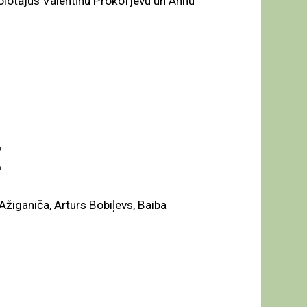
kolotājus Valentīnu Prokofjevu un Annu
E
Ažiganiča, Arturs Bobiļevs, Baiba