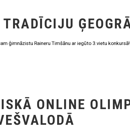
 TRADĪCIJU ĢEOGRĀ
cam ģimnāzistu Raineru Timšānu ar iegūto 3.vietu konkursā!
TISKĀ ONLINE OLIM
VEŠVALODĀ