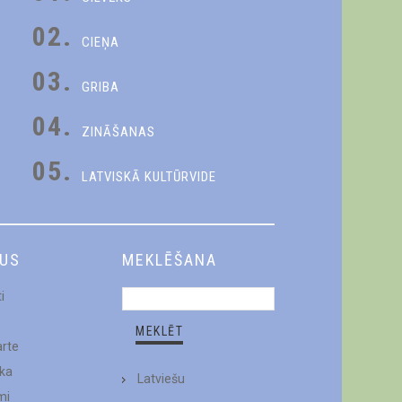
02.
CIEŅA
03.
GRIBA
04.
ZINĀŠANAS
05.
LATVISKĀ KULTŪRVIDE
DUS
MEKLĒŠANA
i
arte
ēka
Latviešu
mi