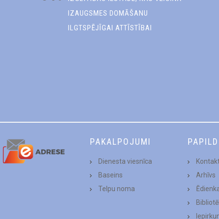
IZAUGSMES DOMĀŠANU
ILGTSPĒJĪGAI ATTĪSTĪBAI
PAKALPOJUMI
PAPIL
Dienesta viesnīca
Kontakt
Baseins
Arhīvs
Telpu noma
Ēdienk
Bibliot
Iepirku