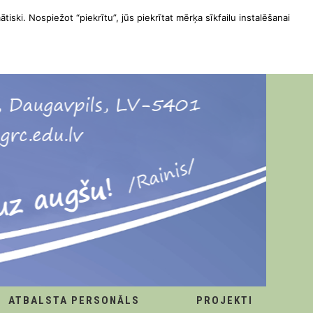
ātiski. Nospiežot “piekrītu”, jūs piekrītat mērķa sīkfailu instalēšanai
ATBALSTA PERSONĀLS
PROJEKTI