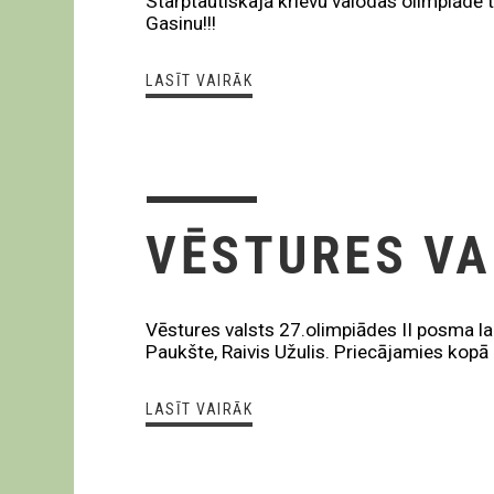
Starptautiskajā krievu valodas olimpiādē 
Gasinu!!!
LASĪT VAIRĀK
VĒSTURES VA
Vēstures valsts 27.olimpiādes II posma lau
Paukšte, Raivis Užulis. Priecājamies kopā 
LASĪT VAIRĀK