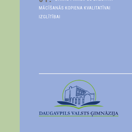
MĀCĪŠANĀS KOPIENA KVALITATĪVAI
IZGLĪTĪBAI