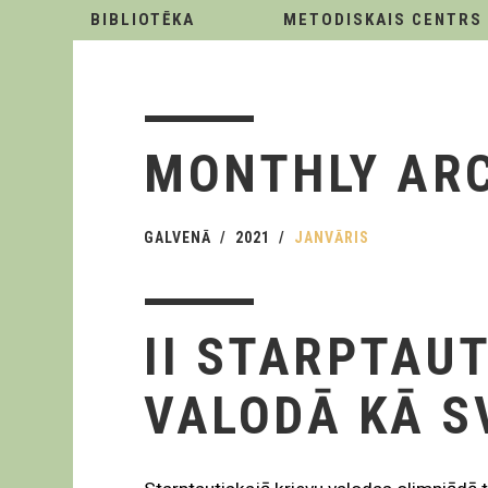
BIBLIOTĒKA
METODISKAIS CENTRS
MONTHLY AR
GALVENĀ
2021
JANVĀRIS
II STARPTAU
VALODĀ KĀ S