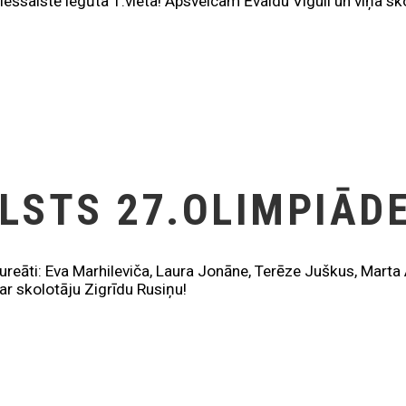
tiešsaistē iegūta 1.vieta! Apsveicam Ēvaldu Viguli un viņa s
LSTS 27.OLIMPIĀD
reāti: Eva Marhileviča, Laura Jonāne, Terēze Juškus, Marta 
ar skolotāju Zigrīdu Rusiņu!