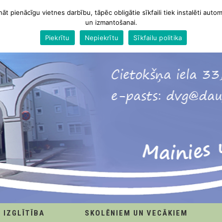
nāt pienācīgu vietnes darbību, tāpēc obligātie sīkfaili tiek instalēti autom
un izmantošanai.
Piekrītu
Nepiekrītu
Sīkfailu politika
IZGLĪTĪBA
SKOLĒNIEM UN VECĀKIEM