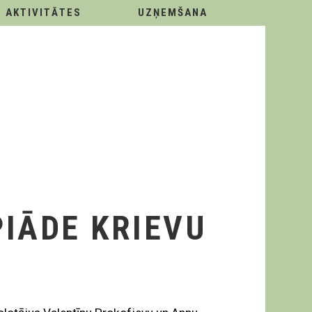
AKTIVITĀTES
UZŅEMŠANA
PIĀDE KRIEVU