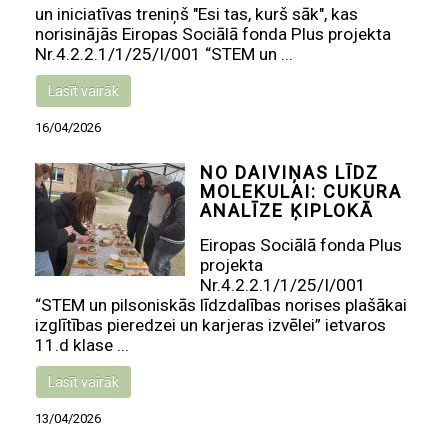
un iniciatīvas treniņš "Esi tas, kurš sāk", kas
norisinājās Eiropas Sociālā fonda Plus projekta
Nr.4.2.2.1/1/25/I/001 “STEM un ...
Lasīt vairāk
16/04/2026
NO DAIVIŅAS LĪDZ
MOLEKULAI: CUKURA
ANALĪZE ĶIPLOKĀ
Eiropas Sociālā fonda Plus
projekta
Nr.4.2.2.1/1/25/I/001
“STEM un pilsoniskās līdzdalības norises plašākai
izglītības pieredzei un karjeras izvēlei” ietvaros
11.d klase ...
Lasīt vairāk
13/04/2026