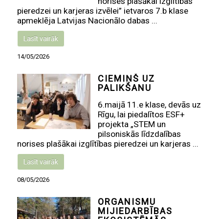
norises plašākai izglītības
pieredzei un karjeras izvēlei” ietvaros 7.b klase
apmeklēja Latvijas Nacionālo dabas ...
Lasīt vairāk
14/05/2026
CIEMIŅŠ UZ
PALIKŠANU
6.maijā 11.e klase, devās uz
Rīgu, lai piedalītos ESF+
projekta „STEM un
pilsoniskās līdzdalības
norises plašākai izglītības pieredzei un karjeras ...
Lasīt vairāk
08/05/2026
ORGANISMU
MIJIEDARBĪBAS