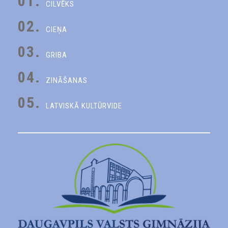
01.
CILVĒKS
02.
CIEŅA
03.
GRIBA
04.
ZINĀŠANAS
05.
LATVISKĀ KULTŪRVIDE