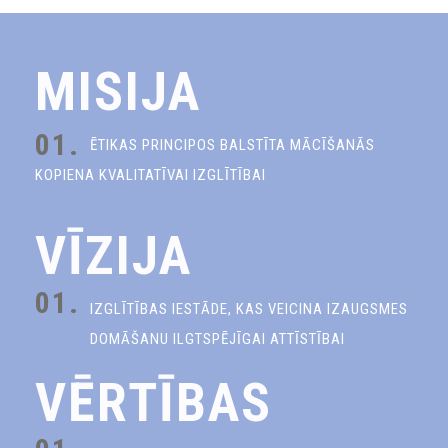
MISIJA
01.
ĒTIKAS PRINCIPOS BALSTĪTA MĀCĪŠANĀS
KOPIENA KVALITATĪVAI IZGLĪTĪBAI
VĪZIJA
01.
IZGLĪTĪBAS IESTĀDE, KAS VEICINA IZAUGSMES
DOMĀŠANU ILGTSPĒJĪGAI ATTĪSTĪBAI
VĒRTĪBAS