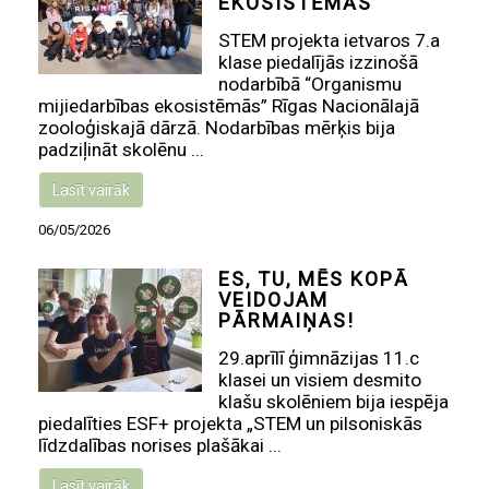
EKOSISTĒMĀS
STEM projekta ietvaros 7.a
klase piedalījās izzinošā
nodarbībā “Organismu
mijiedarbības ekosistēmās” Rīgas Nacionālajā
zooloģiskajā dārzā. Nodarbības mērķis bija
padziļināt skolēnu ...
Lasīt vairāk
06/05/2026
ES, TU, MĒS KOPĀ
VEIDOJAM
PĀRMAIŅAS!
29.aprīlī ģimnāzijas 11.c
klasei un visiem desmito
klašu skolēniem bija iespēja
piedalīties ESF+ projekta „STEM un pilsoniskās
līdzdalības norises plašākai ...
Lasīt vairāk