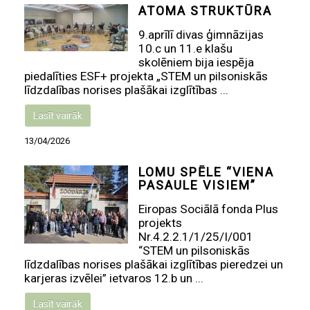
ATOMA STRUKTŪRA
9.aprīlī divas ģimnāzijas
10.c un 11.e klašu
skolēniem bija iespēja
piedalīties ESF+ projekta „STEM un pilsoniskās
līdzdalības norises plašākai izglītības ...
Lasīt vairāk
13/04/2026
LOMU SPĒLE “VIENA
PASAULE VISIEM”
Eiropas Sociālā fonda Plus
projekts
Nr.4.2.2.1/1/25/I/001
“STEM un pilsoniskās
līdzdalības norises plašākai izglītības pieredzei un
karjeras izvēlei” ietvaros 12.b un ...
Lasīt vairāk