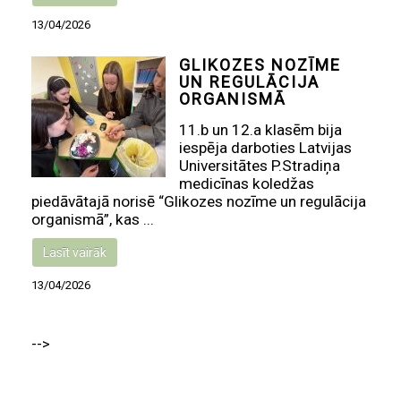
13/04/2026
GLIKOZES NOZĪME
UN REGULĀCIJA
ORGANISMĀ
11.b un 12.a klasēm bija
iespēja darboties Latvijas
Universitātes P.Stradiņa
medicīnas koledžas
piedāvātajā norisē “Glikozes nozīme un regulācija
organismā”, kas ...
Lasīt vairāk
13/04/2026
-->