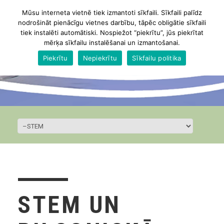
Mūsu interneta vietnē tiek izmantoti sīkfaili. Sīkfaili palīdz
nodrošināt pienācīgu vietnes darbību, tāpēc obligātie sīkfaili
tiek instalēti automātiski. Nospiežot “piekrītu”, jūs piekrītat
mērķa sīkfailu instalēšanai un izmantošanai.
Piekrītu
Nepiekrītu
Sīkfailu politika
STEM UN