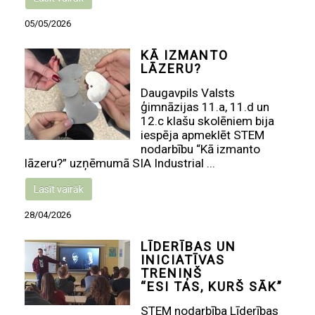
05/05/2026
KĀ IZMANTO
LĀZERU?
Daugavpils Valsts
ģimnāzijas 11.a, 11.d un
12.c klašu skolēniem bija
iespēja apmeklēt STEM
nodarbību “Kā izmanto
lāzeru?” uzņēmumā SIA Industrial ...
Lasīt vairāk
28/04/2026
LĪDERĪBAS UN
INICIATĪVAS
TRENIŅŠ
“ESI TAS, KURŠ SĀK”
STEM nodarbība Līderības