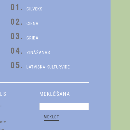
01.
CILVĒKS
02.
CIEŅA
03.
GRIBA
04.
ZINĀŠANAS
05.
LATVISKĀ KULTŪRVIDE
DUS
MEKLĒŠANA
i
arte