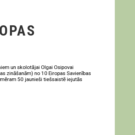
ROPAS
ņiem un skolotājai Olgai Osipovai
odas zināšanām) no 10 Eiropas Savienības
mēram 50 jaunieši tiešsaistē iejutās