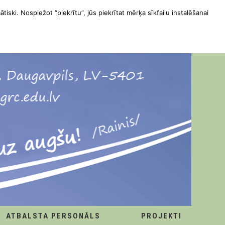
ātiski. Nospiežot “piekrītu”, jūs piekrītat mērķa sīkfailu instalēšanai
ATBALSTA PERSONĀLS
PROJEKTI