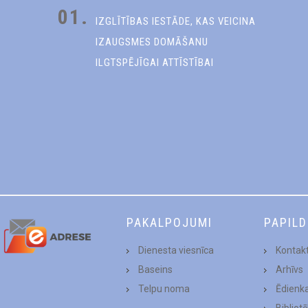
01.
IZGLĪTĪBAS IESTĀDE, KAS VEICINA
IZAUGSMES DOMĀŠANU
ILGTSPĒJĪGAI ATTĪSTĪBAI
PAKALPOJUMI
PAPIL
Dienesta viesnīca
Kontakt
Baseins
Arhīvs
Telpu noma
Ēdienk