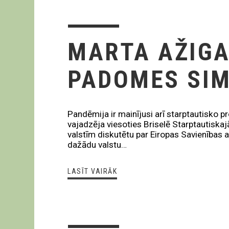
MARTA AŽIGA
PADOMES SIM
Pandēmija ir mainījusi arī starptautisko p
vajadzēja viesoties Briselē Starptautiska
valstīm diskutētu par Eiropas Savienības 
dažādu valstu…
LASĪT VAIRĀK