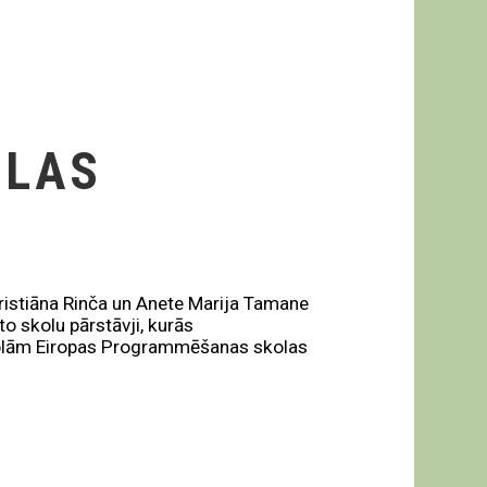
OLAS
ristiāna Rinča un Anete Marija Tamane
o skolu pārstāvji, kurās
skolām Eiropas Programmēšanas skolas