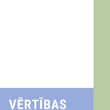
VĒRTĪBAS