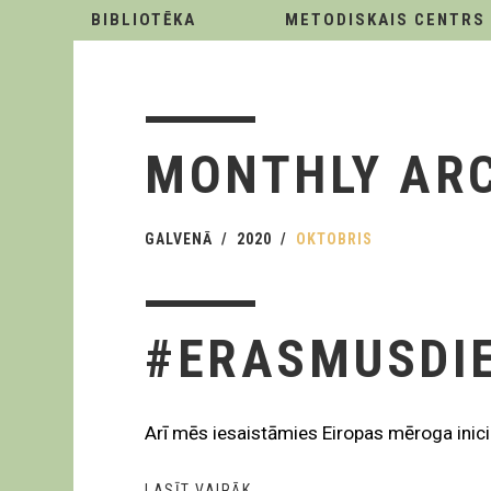
BIBLIOTĒKA
METODISKAIS CENTRS
MONTHLY AR
GALVENĀ
2020
OKTOBRIS
#ERASMUSDI
Arī mēs iesaistāmies Eiropas mēroga inic
LASĪT VAIRĀK