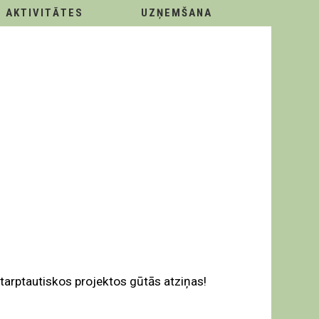
AKTIVITĀTES
UZŅEMŠANA
tarptautiskos projektos gūtās atziņas!