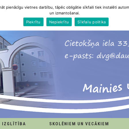
nāt pienācīgu vietnes darbību, tāpēc obligātie sīkfaili tiek instalēti autom
un izmantošanai.
Piekrītu
Nepiekrītu
Sīkfailu politika
IZGLĪTĪBA
SKOLĒNIEM UN VECĀKIEM