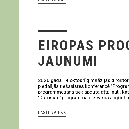
EIROPAS PR
JAUNUMI
2020.gada 14.oktobrī ģimnāzijas direktor
piedalījās tiešsaistes konferencē "Progra
programmēšana tiek apgūta attālināti: k
"Datorium" programmas ietvaros apgūst 
LASĪT VAIRĀK