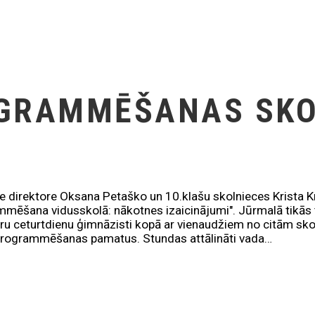
OGRAMMĒŠANAS SK
e direktore Oksana Petaško un 10.klašu skolnieces Krista K
mmēšana vidusskolā: nākotnes izaicinājumi". Jūrmalā tikās t
atru ceturtdienu ģimnāzisti kopā ar vienaudžiem no citām 
programmēšanas pamatus. Stundas attālināti vada…