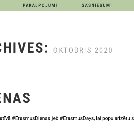
PAKALPOJUMI
SASNIEGUMI
CHIVES:
OKTOBRIS 2020
ENAS
iatīvā #ErasmusDienas jeb #ErasmusDays, lai popularizētu s