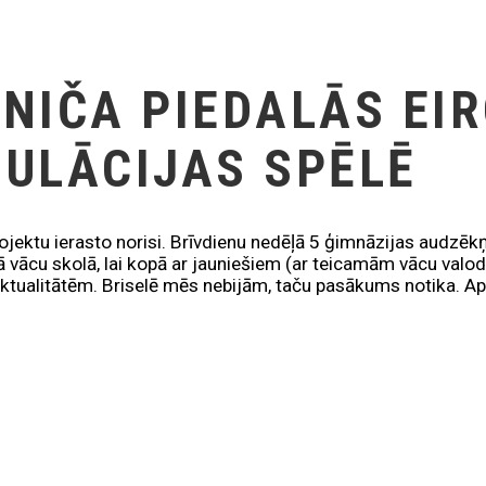
NIČA PIEDALĀS EI
ULĀCIJAS SPĒLĒ
rojektu ierasto norisi. Brīvdienu nedēļā 5 ģimnāzijas audzēk
jā vācu skolā, lai kopā ar jauniešiem (ar teicamām vācu val
aktualitātēm. Briselē mēs nebijām, taču pasākums notika. Ap