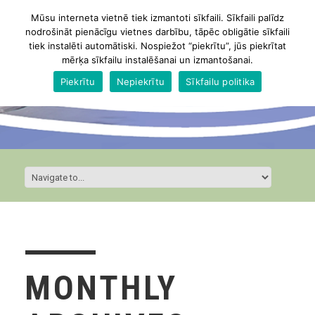
Mūsu interneta vietnē tiek izmantoti sīkfaili. Sīkfaili palīdz
nodrošināt pienācīgu vietnes darbību, tāpēc obligātie sīkfaili
tiek instalēti automātiski. Nospiežot “piekrītu”, jūs piekrītat
mērķa sīkfailu instalēšanai un izmantošanai.
Piekrītu
Nepiekrītu
Sīkfailu politika
MONTHLY