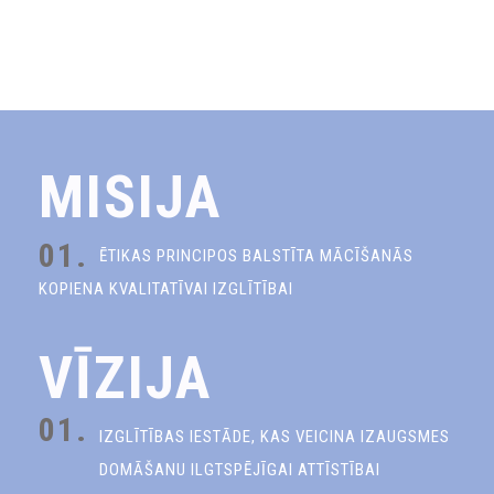
MISIJA
01.
ĒTIKAS PRINCIPOS BALSTĪTA MĀCĪŠANĀS
KOPIENA KVALITATĪVAI IZGLĪTĪBAI
VĪZIJA
01.
IZGLĪTĪBAS IESTĀDE, KAS VEICINA IZAUGSMES
DOMĀŠANU ILGTSPĒJĪGAI ATTĪSTĪBAI