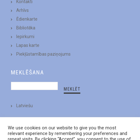
Kontakti
Arhīvs
Ēdienkarte
Bibliotēka
Iepirkumi
Lapas karte
Piekļūstamības paziņojums
MEKLĒŠANA
Latviešu
We use cookies on our website to give you the most
relevant experience by remembering your preferences and
repeat visits. By clicking “Accept”, you consent to the use of