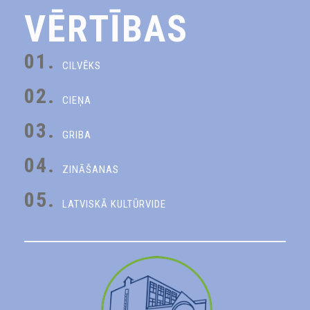
VĒRTĪBAS
01.
CILVĒKS
02.
CIEŅA
03.
GRIBA
04.
ZINĀŠANAS
05.
LATVISKĀ KULTŪRVIDE