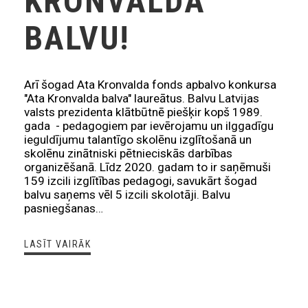
KRONVALDA
BALVU!
Arī šogad Ata Kronvalda fonds apbalvo konkursa
"Ata Kronvalda balva" laureātus. Balvu Latvijas
valsts prezidenta klātbūtnē piešķir kopš 1989.
gada - pedagogiem par ievērojamu un ilggadīgu
ieguldījumu talantīgo skolēnu izglītošanā un
skolēnu zinātniski pētnieciskās darbības
organizēšanā. Līdz 2020. gadam to ir saņēmuši
159 izcili izglītības pedagogi, savukārt šogad
balvu saņems vēl 5 izcili skolotāji. Balvu
pasniegšanas…
LASĪT VAIRĀK