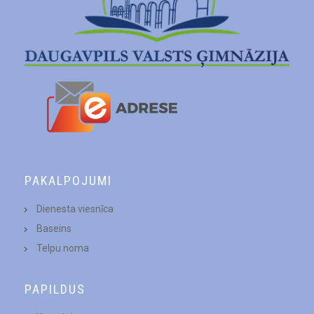
PAKALPOJUMI
Dienesta viesnīca
Baseins
Telpu noma
PAPILDUS