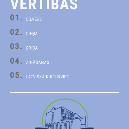
VĒRTĪBAS
01.
CILVĒKS
02.
CIEŅA
03.
GRIBA
04.
ZINĀŠANAS
05.
LATVISKĀ KULTŪRVIDE