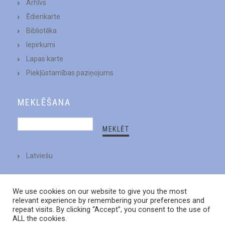
Arhīvs
Ēdienkarte
Bibliotēka
Iepirkumi
Lapas karte
Piekļūstamības paziņojums
MEKLĒŠANA
Latviešu
We use cookies on our website to give you the most
relevant experience by remembering your preferences and
repeat visits. By clicking “Accept”, you consent to the use of
ALL the cookies.