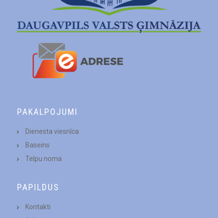
PAKALPOJUMI
Dienesta viesnīca
Baseins
Telpu noma
PAPILDUS
Kontakti