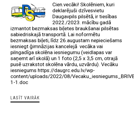
Cien.vecāki! Skolēniem, kuri
deklarējuši dzīvesvietu
Daugavpils pilsētā, ir tiesības
2022./2023. mācību gadā
izmantot bezmaksas biļetes braukšanai pilsētas
sabiedriskajā transportā. Lai noformētu
bezmaksas biļeti, līdz 26.augustam nepieciešams
iesniegt ģimnāzijas kancelejā vecāka vai
pilngadīga skolēna iesniegumu (veidlapas var
saņemt arī skolā) un 1 foto (2,5 x 3,5 cm, otrajā
pusē uzrakstot skolēna vārdu, uzvārdu). Vecāku
iesniegums https://daugrc.edu.lv/wp-
content/uploads/2022/08/Vecaku_iesniegums_BRIVB
1-1.doc
LASĪT VAIRĀK