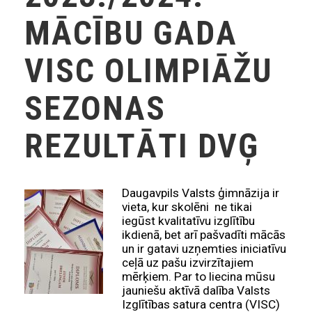
MĀCĪBU GADA
VISC OLIMPIĀŽU
SEZONAS
REZULTĀTI DVĢ
Daugavpils Valsts ģimnāzija ir
vieta, kur skolēni ne tikai
iegūst kvalitatīvu izglītību
ikdienā, bet arī pašvadīti mācās
un ir gatavi uzņemties iniciatīvu
ceļā uz pašu izvirzītajiem
mērķiem. Par to liecina mūsu
jauniešu aktīvā dalība Valsts
Izglītības satura centra (VISC)