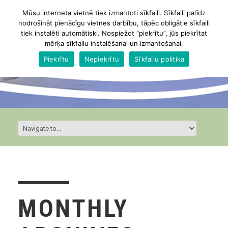
Mūsu interneta vietnē tiek izmantoti sīkfaili. Sīkfaili palīdz
nodrošināt pienācīgu vietnes darbību, tāpēc obligātie sīkfaili
tiek instalēti automātiski. Nospiežot “piekrītu”, jūs piekrītat
mērķa sīkfailu instalēšanai un izmantošanai.
Piekrītu
Nepiekrītu
Sīkfailu politika
MONTHLY