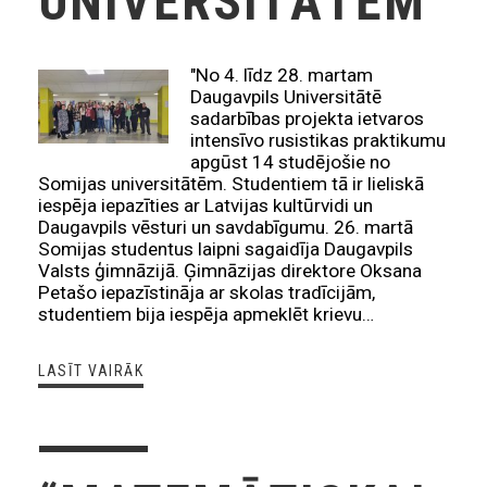
UNIVERSITĀTĒM
"No 4. līdz 28. martam
Daugavpils Universitātē
sadarbības projekta ietvaros
intensīvo rusistikas praktikumu
apgūst 14 studējošie no
Somijas universitātēm. Studentiem tā ir lieliskā
iespēja iepazīties ar Latvijas kultūrvidi un
Daugavpils vēsturi un savdabīgumu. 26. martā
Somijas studentus laipni sagaidīja Daugavpils
Valsts ģimnāzijā. Ģimnāzijas direktore Oksana
Petašo iepazīstināja ar skolas tradīcijām,
studentiem bija iespēja apmeklēt krievu…
LASĪT VAIRĀK