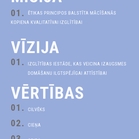
01.
ĒTIKAS PRINCIPOS BALSTĪTA MĀCĪŠANĀS
KOPIENA KVALITATĪVAI IZGLĪTĪBAI
VĪZIJA
01.
IZGLĪTĪBAS IESTĀDE, KAS VEICINA IZAUGSMES
DOMĀŠANU ILGTSPĒJĪGAI ATTĪSTĪBAI
VĒRTĪBAS
01.
CILVĒKS
02.
CIEŅA
03.