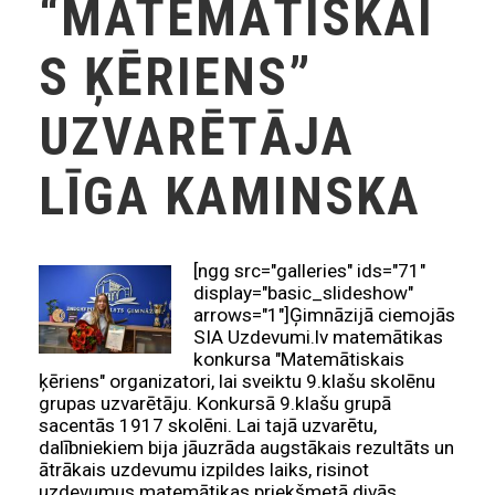
“MATEMĀTISKAI
S ĶĒRIENS”
UZVARĒTĀJA
LĪGA KAMINSKA
[ngg src="galleries" ids="71"
display="basic_slideshow"
arrows="1"]Ģimnāzijā ciemojās
SIA Uzdevumi.lv matemātikas
konkursa "Matemātiskais
ķēriens" organizatori, lai sveiktu 9.klašu skolēnu
grupas uzvarētāju. Konkursā 9.klašu grupā
sacentās 1917 skolēni. Lai tajā uzvarētu,
dalībniekiem bija jāuzrāda augstākais rezultāts un
ātrākais uzdevumu izpildes laiks, risinot
uzdevumus matemātikas priekšmetā divās