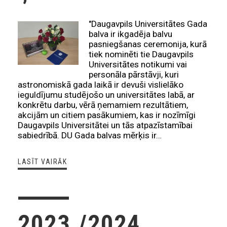
"Daugavpils Universitātes Gada
balva ir ikgadēja balvu
pasniegšanas ceremonija, kurā
tiek nominēti tie Daugavpils
Universitātes notikumi vai
personāla pārstāvji, kuri
astronomiskā gada laikā ir devuši vislielāko
ieguldījumu studējošo un universitātes labā, ar
konkrētu darbu, vērā ņemamiem rezultātiem,
akcijām un citiem pasākumiem, kas ir nozīmīgi
Daugavpils Universitātei un tās atpazīstamībai
sabiedrībā. DU Gada balvas mērķis ir…
LASĪT VAIRĀK
2023./2024.