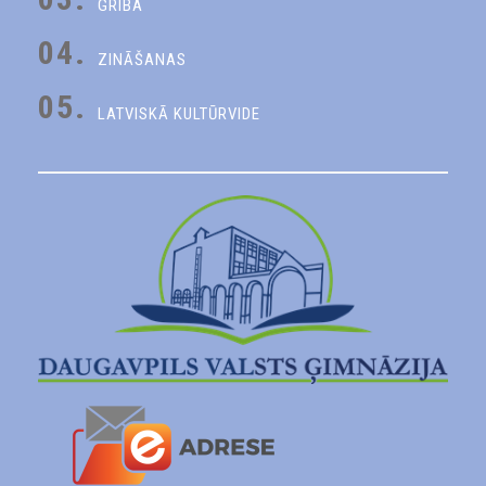
GRIBA
04.
ZINĀŠANAS
05.
LATVISKĀ KULTŪRVIDE