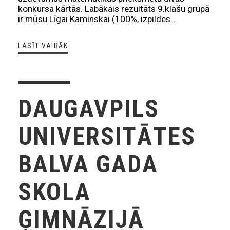
konkursa kārtās. Labākais rezultāts 9.klašu grupā
ir mūsu Līgai Kaminskai (100%, izpildes…
LASĪT VAIRĀK
DAUGAVPILS
UNIVERSITĀTES
BALVA GADA
SKOLA
ĢIMNĀZIJĀ