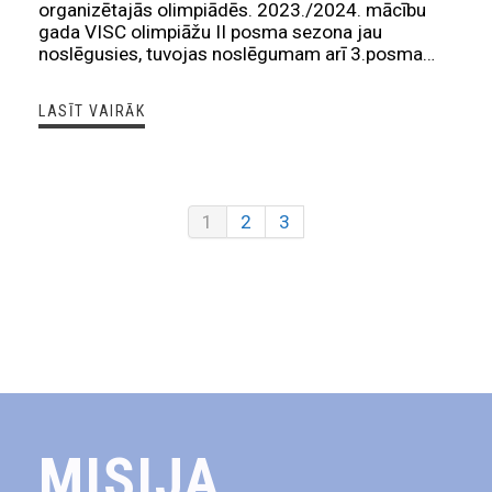
organizētajās olimpiādēs. 2023./2024. mācību
gada VISC olimpiāžu II posma sezona jau
noslēgusies, tuvojas noslēgumam arī 3.posma…
LASĪT VAIRĀK
1
2
3
MISIJA