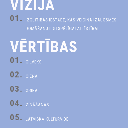
VĪZIJA
01.
IZGLĪTĪBAS IESTĀDE, KAS VEICINA IZAUGSMES
DOMĀŠANU ILGTSPĒJĪGAI ATTĪSTĪBAI
VĒRTĪBAS
01.
CILVĒKS
02.
CIEŅA
03.
GRIBA
04.
ZINĀŠANAS
05.
LATVISKĀ KULTŪRVIDE