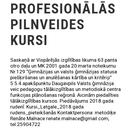
PROFESIONĀLĀS
PILNVEIDES
KURSI
Saskaņā ar Vispārējās izglītības likuma 63.panta
otro daļu un MK 2001.gada 20.marta noteikumu
Nr.129 “Ģimnāzijas un valsts ģimnāzijas statusa
piešķiršanas un anulēšanas kārtība un kritēriji”
5.5.4.apakšpunktu Daugavpils Valsts ģimnāzija
veic pedagogu tālākizglītības un metodiskā centra
funkcijas plānošanas reģionā. Aicinām piedalīties
tālākizglītības kursos. Piedāvājums 2018.gada
rudenī. Kursi_Latgale_2018.gada
rudens_pieteikšanās Kontaktpersona: metodiķe
Renāte Malnace renate.malnace@gmail.com,
tel.25904722