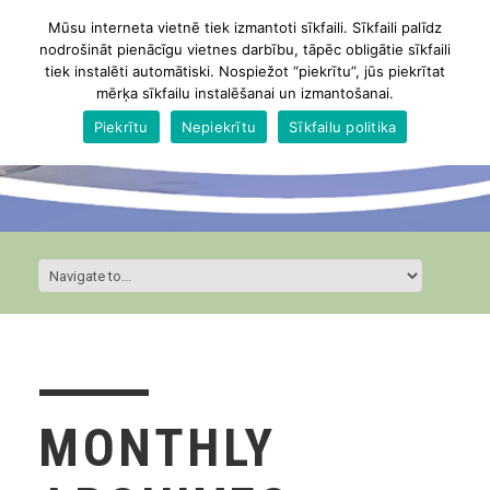
Mūsu interneta vietnē tiek izmantoti sīkfaili. Sīkfaili palīdz
nodrošināt pienācīgu vietnes darbību, tāpēc obligātie sīkfaili
tiek instalēti automātiski. Nospiežot “piekrītu”, jūs piekrītat
mērķa sīkfailu instalēšanai un izmantošanai.
Piekrītu
Nepiekrītu
Sīkfailu politika
MONTHLY