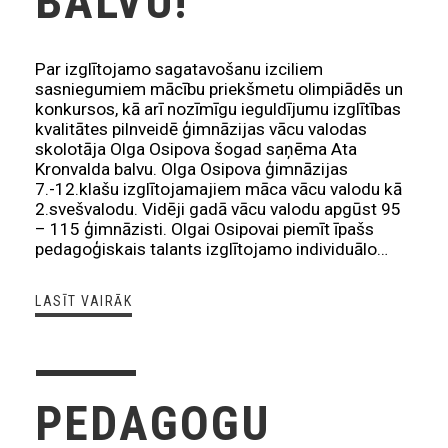
BALVU!
Par izglītojamo sagatavošanu izciliem
sasniegumiem mācību priekšmetu olimpiādēs un
konkursos, kā arī nozīmīgu ieguldījumu izglītības
kvalitātes pilnveidē ģimnāzijas vācu valodas
skolotāja Olga Osipova šogad saņēma Ata
Kronvalda balvu. Olga Osipova ģimnāzijas
7.-12.klašu izglītojamajiem māca vācu valodu kā
2.svešvalodu. Vidēji gadā vācu valodu apgūst 95
– 115 ģimnāzisti. Olgai Osipovai piemīt īpašs
pedagoģiskais talants izglītojamo individuālo…
LASĪT VAIRĀK
PEDAGOGU