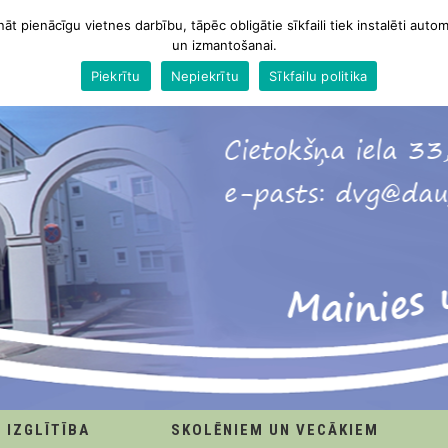
nāt pienācīgu vietnes darbību, tāpēc obligātie sīkfaili tiek instalēti autom
un izmantošanai.
Piekrītu
Nepiekrītu
Sīkfailu politika
IZGLĪTĪBA
SKOLĒNIEM UN VECĀKIEM