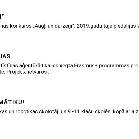
I”
s konkurss „Augļi un dārzeņi”. 2019.gadā tajā piedalījās 7. 
JAS
 attīstības aģentūrā tika iesniegta Erasmus+ programmas pr
. Projekta ietvaros ...
MĀTIKU!
as un robotikas skolotāji un 9.-11.klašu skolēni kopā ar a