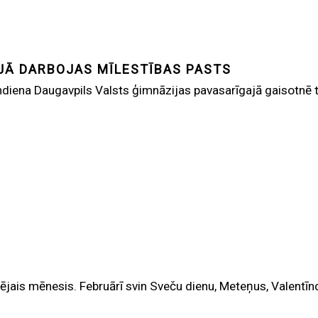
JĀ DARBOJAS MĪLESTĪBAS PASTS
ndiena Daugavpils Valsts ģimnāzijas pavasarīgajā gaisotnē ti
ais mēnesis. Februārī svin Sveču dienu, Meteņus, Valentīndie