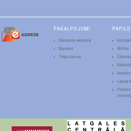
PAKALPOJUMI
PAPIL
Dienesta viesnīca
Kontakt
Baseins
Arhīvs
Telpu noma
Ēdienk
Bibliot
Iepirku
Lapas 
Piekļū
paziņo