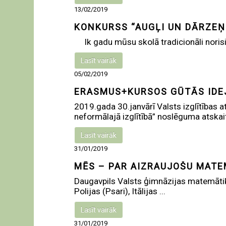
13/02/2019
KONKURSS “AUGĻI UN DĀRZEŅ
Ik gadu mūsu skolā tradicionāli norisinā
Lasīt vairāk
05/02/2019
ERASMUS+KURSOS GŪTĀS IDE
2019.gada 30.janvārī Valsts izglītības
neformālajā izglītībā” noslēguma atskaite
Lasīt vairāk
31/01/2019
MĒS – PAR AIZRAUJOŠU MATE
Daugavpils Valsts ģimnāzijas matemātik
Polijas (Psari), Itālijas ...
Lasīt vairāk
31/01/2019