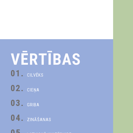
VĒRTĪBAS
01.
CILVĒKS
02.
CIEŅA
03.
GRIBA
04.
ZINĀŠANAS
05.