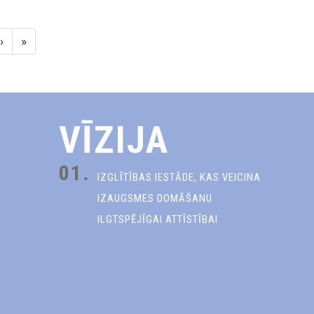
›
»
VĪZIJA
01.
IZGLĪTĪBAS IESTĀDE, KAS VEICINA
IZAUGSMES DOMĀŠANU
ILGTSPĒJĪGAI ATTĪSTĪBAI