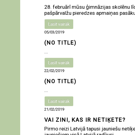
28. februārī mūsu ģimnāzijas skolēnu 
pašpārvalžu pieredzes apmaiņas pasāku
Lasīt vairāk
05/03/2019
(NO TITLE)
...
Lasīt vairāk
22/02/2019
(NO TITLE)
...
Lasīt vairāk
21/02/2019
VAI ZINI, KAS IR NETIĶETE?
Pirmo reizi Latvijā tapusi jauniešu net
jauniešiem visā Latvijā radījusi ...