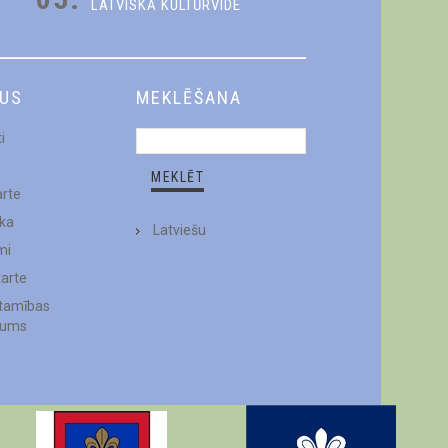
LATVISKĀ KULTŪRVIDE
DUS
MEKLĒŠANA
i
arte
ēka
Latviešu
mi
karte
stamības
jums