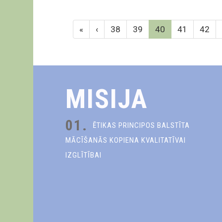
«
‹
38
39
40
41
42
MISIJA
01.
ĒTIKAS PRINCIPOS BALSTĪTA
MĀCĪŠANĀS KOPIENA KVALITATĪVAI
IZGLĪTĪBAI