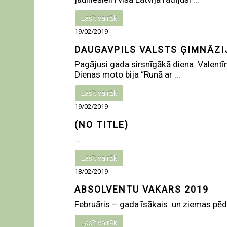
Lasīt vairāk
19/02/2019
DAUGAVPILS VALSTS ĢIMNĀZI
Pagājusi gada sirsnīgākā diena. Valentī
Dienas moto bija “Runā ar ...
Lasīt vairāk
19/02/2019
(NO TITLE)
...
Lasīt vairāk
18/02/2019
ABSOLVENTU VAKARS 2019
Februāris – gada īsākais un ziemas pēdēj
Lasīt vairāk