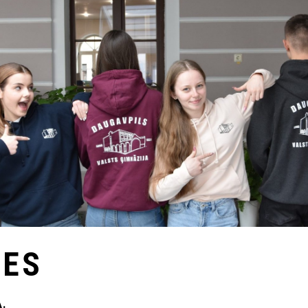
TES
.