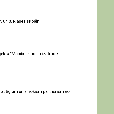
un 8. klases skolēni ...
ojekta “Mācību moduļu izstrāde
izrautīgiem un zinošiem partneriem no