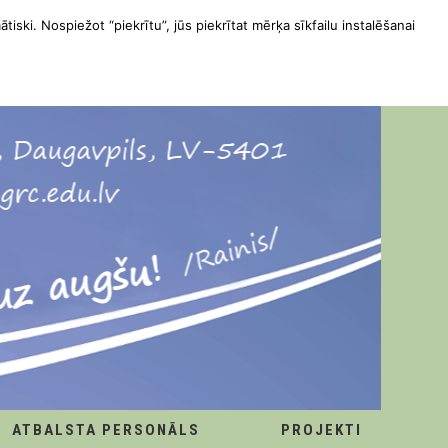
ātiski. Nospiežot “piekrītu”, jūs piekrītat mērķa sīkfailu instalēšanai
ATBALSTA PERSONĀLS
PROJEKTI