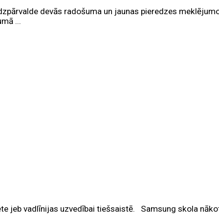
līdzpārvalde devās radošuma un jaunas pieredzes meklējumo
mā ...
iķete jeb vadlīnijas uzvedībai tiešsaistē. Samsung skola nāk