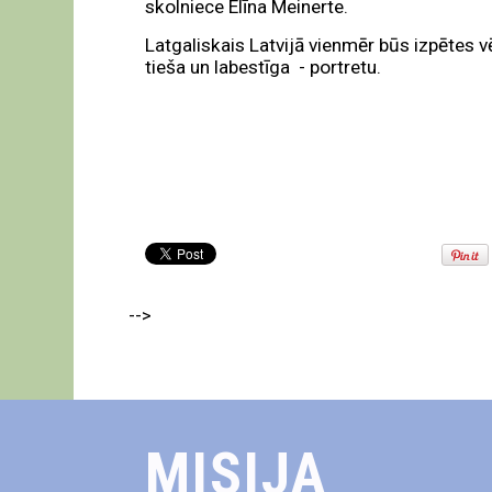
skolniece Elīna Meinerte.
Latgaliskais Latvijā vienmēr būs izpētes v
tieša un labestīga - portretu.
-->
MISIJA