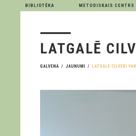
BIBLIOTĒKA
METODISKAIS CENTRS
LATGALĒ CILV
GALVENĀ
JAUNUMI
LATGALĒ CILVĒKI VA