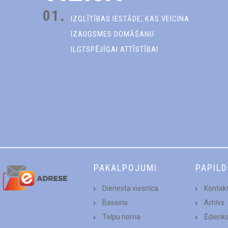
01.
IZGLĪTĪBAS IESTĀDE, KAS VEICINA
IZAUGSMES DOMĀŠANU
ILGTSPĒJĪGAI ATTĪSTĪBAI
PAKALPOJUMI
PAPIL
Dienesta viesnīca
Kontakt
Baseins
Arhīvs
Telpu noma
Ēdienk