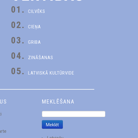
01.
CILVĒKS
02.
CIEŅA
03.
GRIBA
04.
ZINĀŠANAS
05.
LATVISKĀ KULTŪRVIDE
DUS
MEKLĒŠANA
i
arte