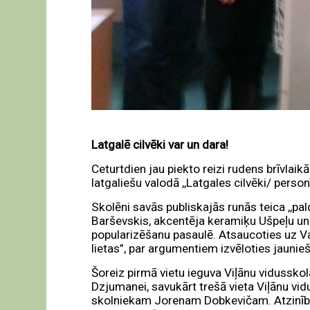
Latgalē cilvēki var un dara!
Ceturtdien jau piekto reizi rudens brīvlai
latgaliešu valodā ,,Latgales cilvēki/ person
Skolēni savās publiskajās runās teica ,,pa
Barševskis, akcentēja keramiķu Ušpeļu un S
popularizēšanu pasaulē. Atsaucoties uz Valsts
lietas”, par argumentiem izvēloties jaunie
Šoreiz pirmā vietu ieguva Viļānu vidusskola
Dzjumanei, savukārt trešā vieta Viļānu v
skolniekam Jorenam Dobkevičam. Atzinības