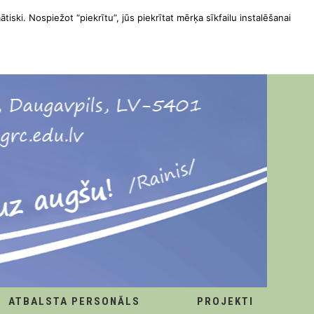
ātiski. Nospiežot “piekrītu”, jūs piekrītat mērķa sīkfailu instalēšanai
ATBALSTA PERSONĀLS
PROJEKTI