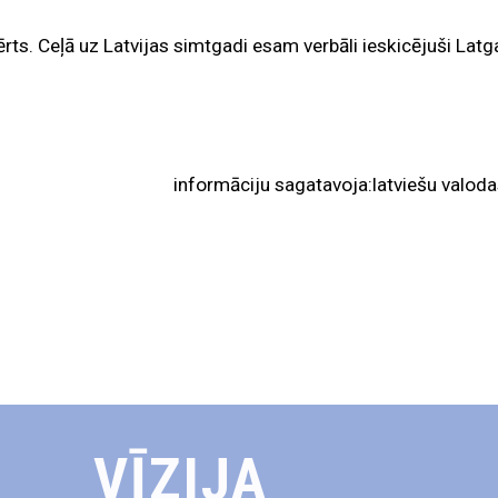
ērts. Ceļā uz Latvijas simtgadi esam verbāli ieskicējuši Latg
informāciju sagatavoja:latviešu valoda
VĪZIJA