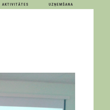
AKTIVITĀTES
UZŅEMŠANA