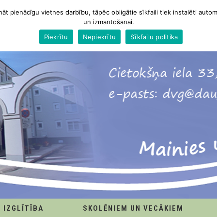
nāt pienācīgu vietnes darbību, tāpēc obligātie sīkfaili tiek instalēti autom
un izmantošanai.
Piekrītu
Nepiekrītu
Sīkfailu politika
IZGLĪTĪBA
SKOLĒNIEM UN VECĀKIEM