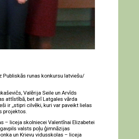
uz Publiskās runas konkursu latviešu/
kaševičs, Valērija Seile un Arvīds
 attīstībā, bet arī Latgales vārda
r ,,stipri cilvēki, kuri var paveikt lielas
s projektos.
 – liceja skolniecei Valentīnai Elizabetei
gavpils valsts poļu ģimnāzijas
nka un Krievu vidusskolas – liceja