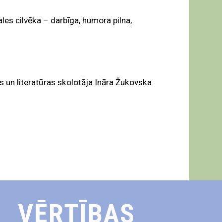
ales cilvēka – darbīga, humora pilna,
s un literatūras skolotāja Ināra Žukovska
VĒRTĪBAS