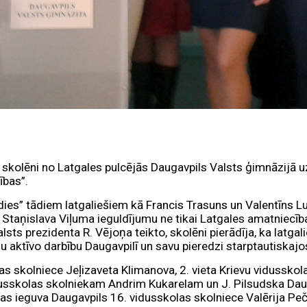
kā skolēni no Latgales pulcējās Daugavpils Valsts ģimnāzijā 
ības”.
ldies” tādiem latgaliešiem kā Francis Trasuns un Valentīns Lu
taņislava Viļuma ieguldījumu ne tikai Latgales amatniecības
 prezidenta R. Vējoņa teikto, skolēni pierādīja, ka latgalieši i
šu aktīvo darbību Daugavpilī un savu pieredzi starptautiskajo
s skolniece Jeļizaveta Klimanova, 2. vieta Krievu vidusskolas
idusskolas skolniekam Andrim Kukarelam un J. Pilsudska Dau
 ieguva Daugavpils 16. vidusskolas skolniece Valērija Pečo