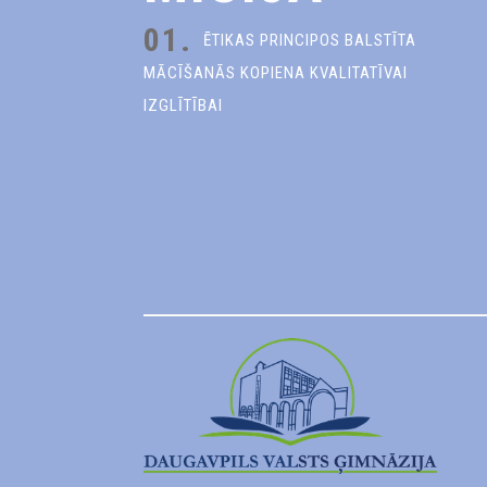
01.
ĒTIKAS PRINCIPOS BALSTĪTA
MĀCĪŠANĀS KOPIENA KVALITATĪVAI
IZGLĪTĪBAI