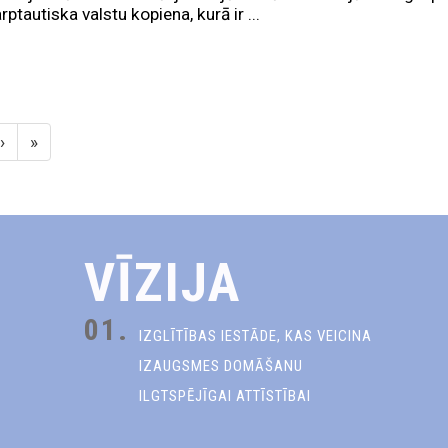
rptautiska valstu kopiena, kurā ir ...
›
»
VĪZIJA
01.
IZGLĪTĪBAS IESTĀDE, KAS VEICINA
IZAUGSMES DOMĀŠANU
ILGTSPĒJĪGAI ATTĪSTĪBAI