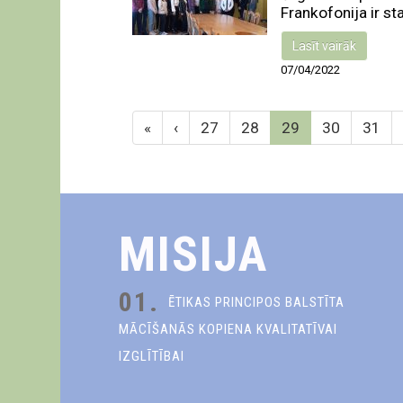
Frankofonija ir sta
Lasīt vairāk
07/04/2022
«
‹
27
28
29
30
31
MISIJA
01.
ĒTIKAS PRINCIPOS BALSTĪTA
MĀCĪŠANĀS KOPIENA KVALITATĪVAI
IZGLĪTĪBAI