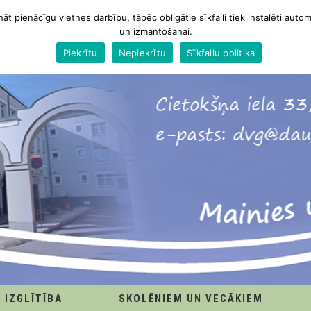
nāt pienācīgu vietnes darbību, tāpēc obligātie sīkfaili tiek instalēti autom
un izmantošanai.
Piekrītu
Nepiekrītu
Sīkfailu politika
IZGLĪTĪBA
SKOLĒNIEM UN VECĀKIEM