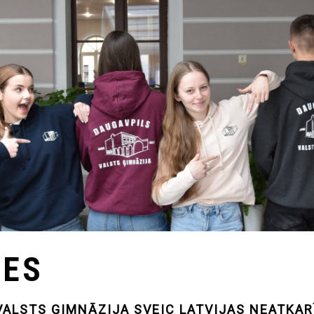
TES
VALSTS ĢIMNĀZIJA SVEIC LATVIJAS NEATKA