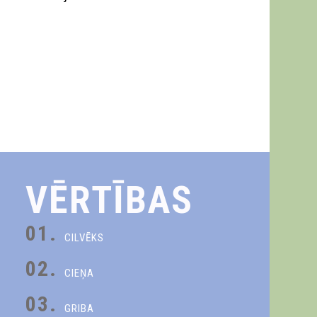
VĒRTĪBAS
01.
CILVĒKS
02.
CIEŅA
03.
GRIBA