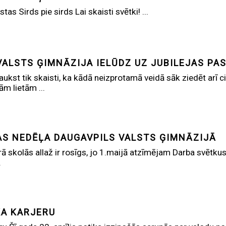
tas Sirds pie sirds Lai skaisti svētki! ...
VALSTS ĢIMNĀZIJA IELŪDZ UZ JUBILEJAS P
aukst tik skaisti, ka kādā neizprotamā veidā sāk ziedēt arī c
m lietām ...
S NEDĒĻA DAUGAVPILS VALSTS ĢIMNĀZIJĀ
ā skolās allaž ir rosīgs, jo 1.maijā atzīmējam Darba svēt
.
KA KARJERU