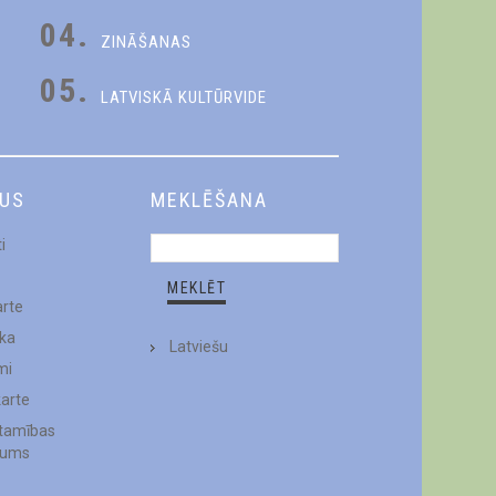
04.
ZINĀŠANAS
05.
LATVISKĀ KULTŪRVIDE
DUS
MEKLĒŠANA
i
arte
ēka
Latviešu
mi
karte
stamības
jums