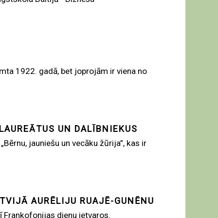
mta 1922. gadā, bet joprojām ir viena no
 LAUREĀTUS UN DALĪBNIEKUS
ērnu, jauniešu un vecāku žūrija”, kas ir
ATVIJĀ AURĒLIJU RUAJĒ-GUNĒNU
ī Frankofonijas dienu ietvaros.