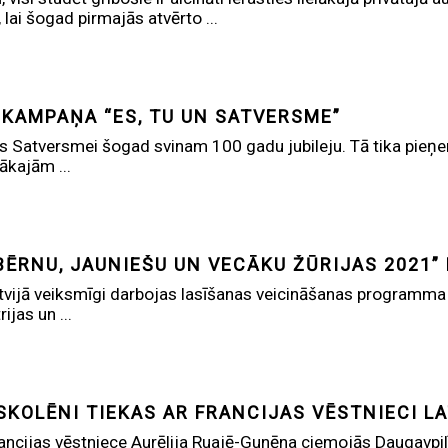
 lai šogad pirmajās atvērto ...
 KAMPAŅA “ES, TU UN SATVERSME”
as Satversmei šogad svinam 100 gadu jubileju. Tā tika pieņe
kajām ...
BĒRNU, JAUNIEŠU UN VECĀKU ŽŪRIJAS 2021”
vijā veiksmīgi darbojas lasīšanas veicināšanas programma „B
ijas un ...
SKOLĒNI TIEKAS AR FRANCIJAS VĒSTNIECI L
Francijas vēstniece Aurēlija Ruajē-Gunēna ciemojās Daugavpil