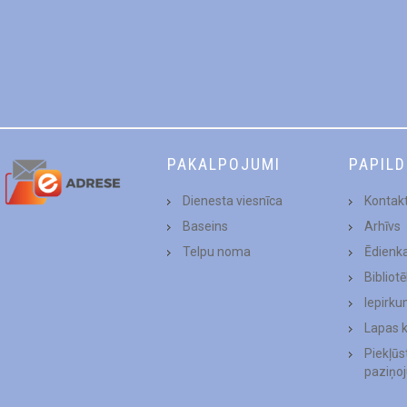
PAKALPOJUMI
PAPIL
Dienesta viesnīca
Kontakt
Baseins
Arhīvs
Telpu noma
Ēdienk
Bibliot
Iepirku
Lapas 
Piekļū
paziņo