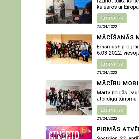
Izzinot tulka karj
kuluāros ar Eiropa
Lasīt vairāk
25/04/2022
MĀCĪŠANĀS M
Erasmus+ programm
6.03.2022. viesojā
Lasīt vairāk
21/04/2022
MĀCĪBU MOBI
Marta beigās Daug
atbildīgu tūrismu, 
Lasīt vairāk
21/04/2022
PIRMĀS ATVĒ
Sestdien, 23. aprīl