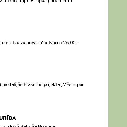
nozīmi strādājot Eiropas parlamenta
rizējot savu novadu” ietvaros 26.02.-
) piedalījās Erasmus pojekta „Mēs – par
URĪBA
 augstskolā Baltijā - Biznesa