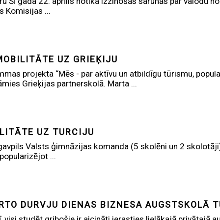
eru Šī gada 22. aprīlis notika izzinošās sarunās par valodu 
s Komisijas ...
OBILITĀTE UZ GRIEĶIJU
as projekta “Mēs - par aktīvu un atbildīgu tūrismu, popula
mies Grieķijas partnerskolā. Marta ...
LITĀTE UZ TURCIJU
avpils Valsts ģimnāzijas komanda (5 skolēni un 2 skolotāji
popularizējot ...
RTO DURVJU DIENAS BIZNESA AUGSTSKOLĀ T
ī, visi studēt gribošie ir aicināti ierasties lielākajā privātajā