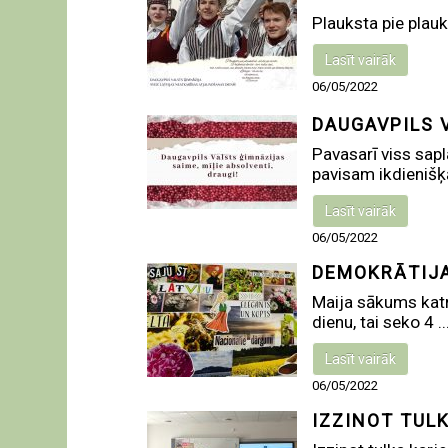
Plauksta pie plauks
Lasīt vairāk
06/05/2022
DAUGAVPILS 
Pavasarī viss sapl
pavisam ikdienišķā
Lasīt vairāk
06/05/2022
DEMOKRĀTIJA
Maija sākums katr
dienu, tai seko 4 ..
Lasīt vairāk
06/05/2022
IZZINOT TUL