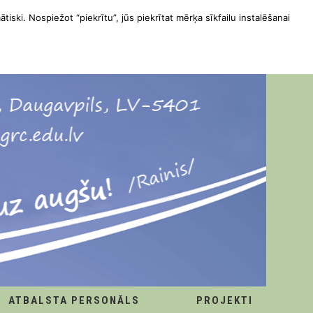
ātiski. Nospiežot “piekrītu”, jūs piekrītat mērķa sīkfailu instalēšanai
ATBALSTA PERSONĀLS
PROJEKTI