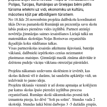
Polijas, Turcijas, Rumānijas un Grieķijas bērni pētīs
tūrisma ietekmi uz vidi, ekonomiku un kultūru,
mācoties kļūt par atbildīgiem tūristiem.
No 18.līdz 20.novembrim projekta dalībskolu koordinatori
tikās Devas pamatskolā Rumānijā un prezentēja savu skolu
labās prakses piemērus vides izglītībā. Partneri atzinīgi
novērtēja ģimnāzijas saimes iesaistīšanos Lielajā talkā un
matemātikas skolotājas Neļas Borisovas organizētās
ikgadējās koku stādīšanas talkas.
Visas partnerskolas iesaistās atkritumu šķirošanā, bateriju
vākšanā, dalībnieki iepērkoties cenšas neizmantot
plastmasas maisiņus. Ģimnāzijā mazāk zināma aktivitāte ir
dzērienu pudeļu vāciņu vākšana otrreizējai pārstrādei.
Projekta nākamais uzdevums skolēniem ir izvērtēt, kas
skolas ikdienā vēl ir darāms, lai saudzētu apkārtējo vidi, un
iedzīvināt šo jauno ideju.
Projektu tikšanās vienmēr ir arī domu apmaiņa ar kolēģiem
par katras skolas īpašo pieredzi izglītības procesa
organizēšanā. Rumāņu skolā sākumskolas posmā tiek
izmantota pieeja, ko dēvē "Soli pa solim". Stundas vada 2
skolotāji. Stundas laikā bērni darbojas 3 -5 dažādās grupās,