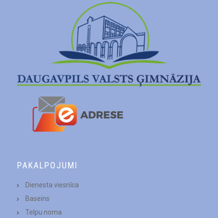
PAKALPOJUMI
Dienesta viesnīca
Baseins
Telpu noma