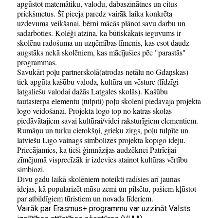
apgūstot matemātiku, valodu, dabaszinātnes un citus
priekšmetus. Šī pieeja paredz vairāk laika konkrēta
uzdevuma veikšanai, bērni mācās plānot savu darbu un
sadarboties. Kolēģi atzina, ka būtiskākais ieguvums ir
skolēnu radošuma un uzņēmības līmenis, kas esot daudz
augstāks nekā skolēniem, kas mācījušies pēc "parastās"
programmas.
Savukārt poļu partnerskolā(atrodas netālu no Gdaņskas)
tiek apgūta kašūbu valoda, kultūra un vēsture (līdzīgi
latgaliešu valodai dažās Latgales skolās). Kašūbu
tautastērpa elementu (tulpīti) poļu skolēni piedāvāja projekta
logo veidošanai. Projekta logo top no katras skolas
piedāvātajiem savai kultūrai/videi raksturīgiem elementiem.
Rumāņu un turku cietokšņi, grieķu zirgs, poļu tulpīte un
latviešu Līgo vainags simbolizēs projekta kopīgo ideju.
Priecājamies, ka tieši ģimnāzijas audzēknei Patrīcijai
zīmējumā visprecīzāk ir izdevies atainot kultūras vērtību
simbiozi.
Divu gadu laikā skolēniem noteikti radīsies arī jaunas
idejas, kā popularizēt mūsu zemi un pilsētu, pašiem kļūstot
par atbildīgiem tūristiem un novada līderiem.
Vairāk par Erasmus+ programmu var uzzināt Valsts