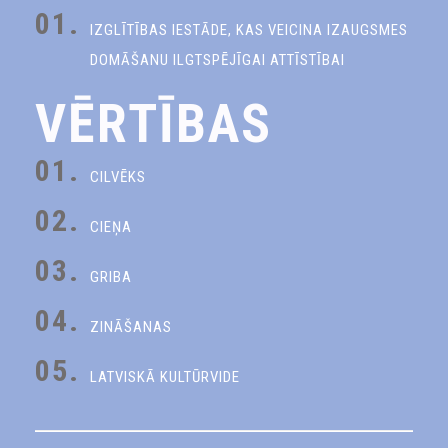
01.
IZGLĪTĪBAS IESTĀDE, KAS VEICINA IZAUGSMES
DOMĀŠANU ILGTSPĒJĪGAI ATTĪSTĪBAI
VĒRTĪBAS
01.
CILVĒKS
02.
CIEŅA
03.
GRIBA
04.
ZINĀŠANAS
05.
LATVISKĀ KULTŪRVIDE