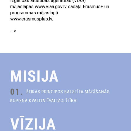
izglītības attīstības aģentūras (VIAA)
mājaslapas www.viaa.gov.lv sadaļā Erasmus+ un
programmas mājaslapā
www.erasmusplus.lv.
-->
MISIJA
01.
ĒTIKAS PRINCIPOS BALSTĪTA MĀCĪŠANĀS
KOPIENA KVALITATĪVAI IZGLĪTĪBAI
VĪZIJA