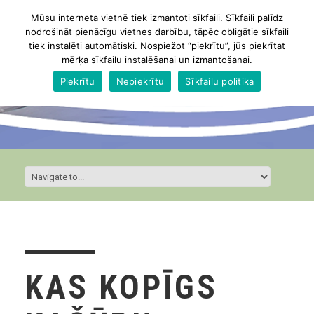
Mūsu interneta vietnē tiek izmantoti sīkfaili. Sīkfaili palīdz
nodrošināt pienācīgu vietnes darbību, tāpēc obligātie sīkfaili
tiek instalēti automātiski. Nospiežot “piekrītu”, jūs piekrītat
mērķa sīkfailu instalēšanai un izmantošanai.
Piekrītu
Nepiekrītu
Sīkfailu politika
KAS KOPĪGS