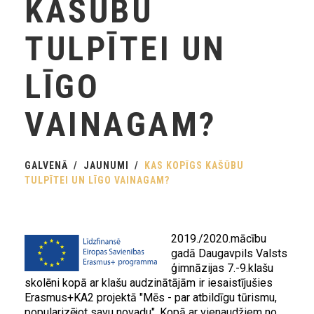
KAŠŪBU
TULPĪTEI UN
LĪGO
VAINAGAM?
GALVENĀ
JAUNUMI
KAS KOPĪGS KAŠŪBU
TULPĪTEI UN LĪGO VAINAGAM?
2019./2020.mācību
gadā Daugavpils Valsts
ģimnāzijas 7.-9.klašu
skolēni kopā ar klašu audzinātājām ir iesaistījušies
Erasmus+KA2 projektā "Mēs - par atbildīgu tūrismu,
popularizējot savu novadu". Kopā ar vienaudžiem no