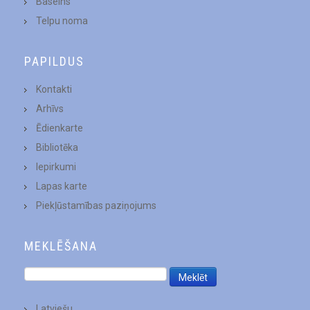
Baseins
Telpu noma
PAPILDUS
Kontakti
Arhīvs
Ēdienkarte
Bibliotēka
Iepirkumi
Lapas karte
Piekļūstamības paziņojums
MEKLĒŠANA
Latviešu