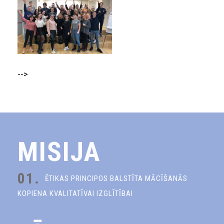
-->
MISIJA
01.
ĒTIKAS PRINCIPOS BALSTĪTA MĀCĪŠANĀS
KOPIENA KVALITATĪVAI IZGLĪTĪBAI