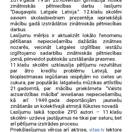
2019.gada 19.un 20.novembrī ģimnāzijā notika
zinātniskās pētniecības darbu lasījumi
“Daugavpils. Latgale. Latvija.”. 12.klašu skolēni
saviem skolasbiedriem prezentēja iepriekšējā
mācību gadā izstrādātos zinātniskās pētniecības
darbus.
Lasījumu mērķis ir aktualizēt lokālo fenomenu
pētīšanas nepieciešamību dažādās zinātnes
nozarēs, veicināt Latgales izglītības iestāžu
izglītojamo sadarbību zinātniskās pētniecības
jomā, pilnveidot publiskās uzstāšanās prasmes.
11.klašu skolēni
uzklausīja pētījumu rezultātus
par ātro kredītu problēmu Latvijā, par
bioplastmasas iegūšanas iespējām no cietes un
cukura, par populārās latgaliešu mūzikas attīstību
21.gadsimtā, par mācību priekšmeta “Valsts
aizsardzības mācība” ieviešanas nepieciešamību,
kā arī 1949.gada deportācijām jauniešu
zināšanās un kolektīvajā atmiņā Ilūkstes novadā.
Lasījumu laikā topošie ZPD autori – 11.klašu
skolēni- uzdeva jautājumus ne tikai par saturu, bet
arī pētījuma izstrādes procesu.
Priekšlasījumus vēroja arī aktrise,
vitae.lv
lektore