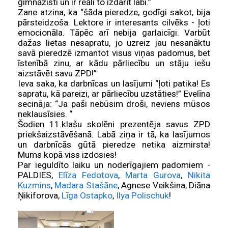
ģimnāzisti un ir reāli to izdarīt labi.”
Zane atzina, ka “šāda pieredze, godīgi sakot, bija
pārsteidzoša. Lektore ir interesants cilvēks - ļoti
emocionāla. Tāpēc arī nebija garlaicīgi. Varbūt
dažas lietas nesapratu, jo uzreiz jau nesanāktu
savā pieredzē izmantot visus viņas padomus, bet
īstenībā zinu, ar kādu pārliecību un stāju iešu
aizstāvēt savu ZPD!”
Ieva saka, ka darbnīcas un lasījumi “ļoti patika! Es
sapratu, kā pareizi, ar pārliecību uzstāties!” Evelīna
secināja: “Ja paši nebūsim droši, neviens mūsos
neklausīsies. “
Šodien 11.klašu skolēni prezentēja savus ZPD
priekšaizstāvēšanā. Labā ziņa ir tā, ka lasījumos
un darbnīcās gūtā pieredze netika aizmirsta!
Mums kopā viss izdosies!
Par ieguldīto laiku un noderīgajiem padomiem -
PALDIES,
Elīza Fedotova
,
Marta Gurova
,
Nikita
Kuzmins
,
Madara Stašāne
, Agnese Veikšina, Diāna
Ņikiforova,
Līga Ostapko
,
Ilya Polischuk
!