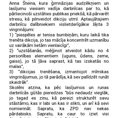
Anna Šteina, kura ģimnāzijas audzēkņiem un
lasījumu viesiem vadīja darbnīcas par to, kā
pārliecinoši uzstāties publikas priekšā, kā pārvarēt
stresu, kā pilnveidot dikciju utml. Aptaujātajiem
darbnīcu dalībniekiem vislietderīgākie šķita 3
vingrinājumi:
1) “piespēles ar tenisa bumbiņām, kuru laikā tika
trenēta dikcija, jo tas mācīja koncentrēt uzmanību
uz vairākām lietām vienlaicīgi”,
2) “uzstāšanās, mēģinot atveidot kādu no 4
personības elementiem (uguns, ūdens, zeme,
gaiss), jo tā ļāva saprast, kā tas izskatās no
malas”,
3) “dikcijas trenēšana, izmantojot mīmikas
vingrinājumus, jo tā parādīja, kā sev palīdzēt runāt
skaidrāk”.
Skolēni atzina, ka pēc lasījumos un runas
darbnīcās gūtās pieredzes “būs nedaudz vieglāk,
jo tagad es zinu, kā pareizi strukturēt savu
stāstāmo, kas ir labi un kas ir slikti, un arī kā sevi
nomierināt. Sapratu, ka ZPD nav nekas
pārdabisks. Sapratu, ka caur to iziet visi