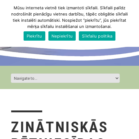
Mūsu interneta vietnē tiek izmantoti sīkfaili. Sīkfaili palīdz
nodrošināt pienācīgu vietnes darbību, tāpēc obligātie sīkfaili
tiek instalēti automātiski. Nospiežot “piekrītu”, jūs piekrītat
mērķa sīkfailu instalēšanai un izmantošanai.
Piekrītu
Nepiekrītu
Sīkfailu politika
ZINĀTNISKĀS