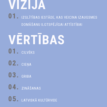
VĪZIJA
01.
IZGLĪTĪBAS IESTĀDE, KAS VEICINA IZAUGSMES
DOMĀŠANU ILGTSPĒJĪGAI ATTĪSTĪBAI
VĒRTĪBAS
01.
CILVĒKS
02.
CIEŅA
03.
GRIBA
04.
ZINĀŠANAS
05.
LATVISKĀ KULTŪRVIDE