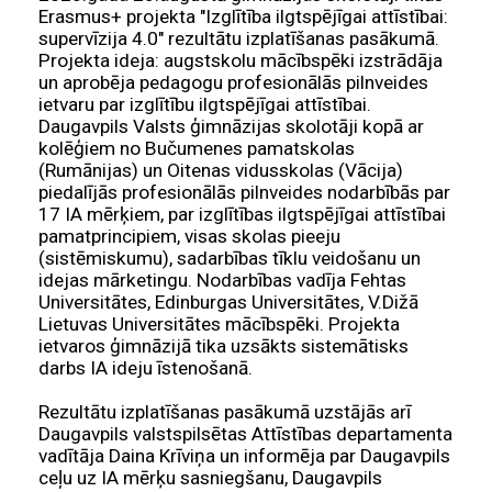
Erasmus+ projekta "Izglītība ilgtspējīgai attīstībai:
supervīzija 4.0" rezultātu izplatīšanas pasākumā.
Projekta ideja: augstskolu mācībspēki izstrādāja
un aprobēja pedagogu profesionālās pilnveides
ietvaru par izglītību ilgtspējīgai attīstībai.
Daugavpils Valsts ģimnāzijas skolotāji kopā ar
kolēģiem no Bučumenes pamatskolas
(Rumānijas) un Oitenas vidusskolas (Vācija)
piedalījās profesionālās pilnveides nodarbībās par
17 IA mērķiem, par izglītības ilgtspējīgai attīstībai
pamatprincipiem, visas skolas pieeju
(sistēmiskumu), sadarbības tīklu veidošanu un
idejas mārketingu. Nodarbības vadīja Fehtas
Universitātes, Edinburgas Universitātes, V.Dižā
Lietuvas Universitātes mācībspēki. Projekta
ietvaros ģimnāzijā tika uzsākts sistemātisks
darbs IA ideju īstenošanā.
Rezultātu izplatīšanas pasākumā uzstājās arī
Daugavpils valstspilsētas Attīstības departamenta
vadītāja Daina Krīviņa un informēja par Daugavpils
ceļu uz IA mērķu sasniegšanu, Daugavpils