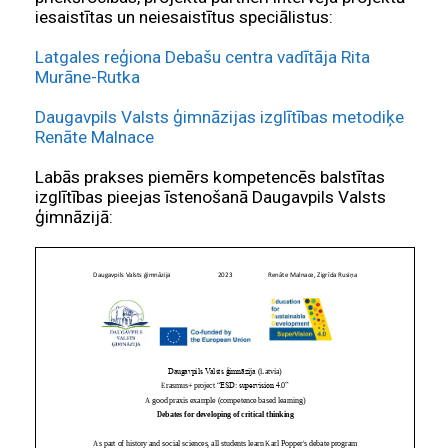
iesaistītas un neiesaistītus speciālistus:
Latgales reģiona Debašu centra vadītāja Rita
Murāne-Rutka
Daugavpils Valsts ģimnāzijas izglītības metodiķe
Renāte Malnace
Labās prakses piemērs kompetencēs balstītas
izglītības pieejas īstenošanā Daugavpils Valsts
ģimnāzijā: