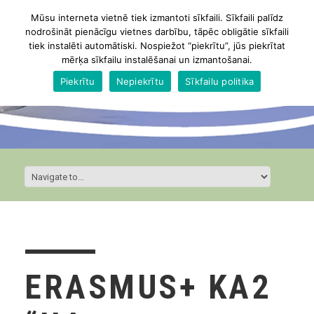
Mūsu interneta vietnē tiek izmantoti sīkfaili. Sīkfaili palīdz
nodrošināt pienācīgu vietnes darbību, tāpēc obligātie sīkfaili
tiek instalēti automātiski. Nospiežot “piekrītu”, jūs piekrītat
mērķa sīkfailu instalēšanai un izmantošanai.
Piekrītu
Nepiekrītu
Sīkfailu politika
ERASMUS+ KA2