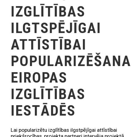
IZGLĪTĪBAS
ILGTSPĒJĪGAI
ATTĪSTĪBAI
POPULARIZĒŠANAI
EIROPAS
IZGLĪTĪBAS
IESTĀDĒS
Lai popularizētu izglītības ilgstpējīgai attīstībai
priekšrocības, projekta partneri intervēja projektā