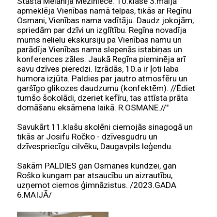
Stāsta Melānija Mežiniece:"10.klase 3.maijā
apmeklēja Vienības namā telpas, tikās ar Regīnu
Osmani, Vienības nama vadītāju. Daudz jokojām,
spriedām par dzīvi un izglītību. Regīna novadīja
mums nelielu ekskursiju pa Vienības namu un
parādīja Vienības nama slepenās istabiņas un
konferences zāles. Jaukā Regīna pieminēja arī
savu dzīves pieredzi. Izrādās, 10.a ir ļoti laba
humora izjūta. Paldies par jautro atmosfēru un
garšīgo glikozes daudzumu (konfektēm). //Ēdiet
tumšo šokolādi, dzeriet kefīru, tas attīsta prāta
domāšanu eksāmena laikā. R.OSMANE.//"
Savukārt 11.klašu skolēni ciemojās sinagogā un
tikās ar Josifu Ročko - dzīvesgudru un
dzīvespriecīgu cilvēku, Daugavpils leģendu.
Sakām PALDIES gan Osmanes kundzei, gan
Roško kungam par atsaucību un aizrautību,
uzņemot ciemos ģimnāzistus. /2023.GADA
6.MAIJĀ/