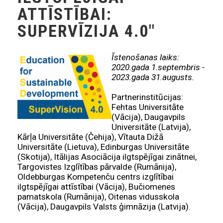
ATTĪSTĪBAI:
SUPERVĪZIJA 4.0"
Īstenošanas laiks:
2020.gada 1.septembris -
2023.gada 31.augusts.
Partnerinstitūcijas:
Fehtas Universitāte
(Vācija), Daugavpils
Universitāte (Latvija),
Kārļa Universitāte (Čehija), Vītauta Dižā
Universitāte (Lietuva), Edinburgas Universitāte
(Skotija), Itālijas Asociācija ilgtspējīgai zinātnei,
Targovistes Izglītības pārvalde (Rumānija),
Oldebburgas Kompetenču centrs izglītībai
ilgtspējīgai attīstībai (Vācija), Bučiomenes
pamatskola (Rumānija), Oitenas vidusskola
(Vācija), Daugavpils Valsts ģimnāzija (Latvija).