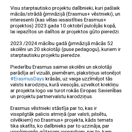
Visu starptautisko projektu dalībnieki, kuri pašlaik
mācās/strādā ģimnāzijā (Erasmus+ vēstnieki), un
interesenti (kas vēlas iesaistīties Erasmus+
projektos) 2023.gada 10.oktobrī pulcējās kopā,
lai iepazītos un dalītos ar projektos gūto pieredzi.
2023./2024.mācību gadā ģimnāzijā mācās 52
skolēni un 20 skolotāji (puse pedagogu), kuriem ir
starptautisku projektu pieredze.
Piederību Erasmus saimei skolēni un skolotāji
parādīja arī vizuāli, piemēram, plakstiņus ietonējot
#ErasmusDays
krāsās, uz vaiga uzzīmējot tās
valsts karodziņu, kurā viesojās, uzvelkot krekliņu
ar projekta logo vai turot rokās Eiropas Savienības
un projektu partnervalstu karodziņus.
Erasmus vēstnieki stāstīja par to, kas ir
visspilgtāk palicis atmiņā (par valsti, pilsētu,
cilvēkiem) no Erasmus+ projekta, kāds temats
tika skatīts, ko dalībnieks par to uzzināja, par
viesģimenēs gūtajiem iespaidiem, par to, kam