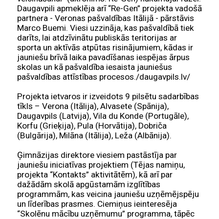
Daugavpili apmeklēja arī “Re-Gen” projekta vadošā
partnera - Veronas pašvaldības Itālijā - pārstāvis
Marco Buemi. Viesi uzzināja, kas pašvaldībā tiek
darīts, lai atdzīvinātu publiskās teritorijas ar
sporta un aktīvās atpūtas risinājumiem, kādas ir
jauniešu brīvā laika pavadīšanas iespējas ārpus
skolas un kā pašvaldība iesaista jauniešus
pašvaldības attīstības procesos./daugavpils.lv/
Projekta ietvaros ir izveidots 9 pilsētu sadarbības
tīkls – Verona (Itālija), Alvasete (Spānija),
Daugavpils (Latvija), Vila du Konde (Portugāle),
Korfu (Grieķija), Pula (Horvātija), Dobriča
(Bulgārija), Milāna (Itālija), Leža (Albānija).
Ģimnāzijas direktore viesiem pastāstīja par
jauniešu iniciatīvas projektiem (Tējas namiņu,
projekta “Kontakts” aktivitātēm), kā arī par
dažādām skolā apgūstamām izglītības
programmām, kas veicina jauniešu uzņēmējspēju
un līderības prasmes. Ciemiņus ieinteresēja
“Skolēnu mācību uzņēmumu” programma, tāpēc