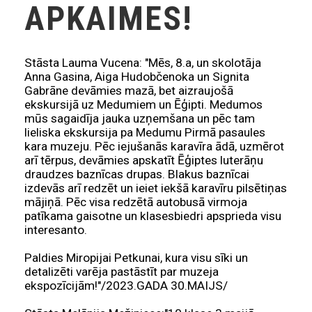
APKAIMES!
Stāsta Lauma Vucena: "Mēs, 8.a, un skolotāja
Anna Gasina, Aiga Hudobčenoka un Signita
Gabrāne devāmies mazā, bet aizraujošā
ekskursijā uz Medumiem un Ēģipti. Medumos
mūs sagaidīja jauka uzņemšana un pēc tam
lieliska ekskursija pa Medumu Pirmā pasaules
kara muzeju. Pēc iejušanās karavīra ādā, uzmērot
arī tērpus, devāmies apskatīt Ēģiptes luterāņu
draudzes baznīcas drupas. Blakus baznīcai
izdevās arī redzēt un ieiet iekšā karavīru pilsētiņas
mājiņā. Pēc visa redzētā autobusā virmoja
patīkama gaisotne un klasesbiedri apsprieda visu
interesanto.
Paldies Miropijai Petkunai, kura visu sīki un
detalizēti varēja pastāstīt par muzeja
ekspozīcijām!"/2023.GADA 30.MAIJS/