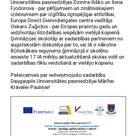
Universitātes pasniedzējas Dzintra Iliško un Ilona
Fjodorova - par pētījumiem un zinātniskajiem
izdevumiem par izglītību ilgtspējīgai attīstībai,
Europe Direct Dienvidlatgales centra vadītājs
Oskars Zuģickis - par Eiropas prasmju gadu un
iedzīvotāju līdzdalības iespējām vietējā kopienā.
Ģimnāzijas skolotāji ar sadarbības partneriem no
augstskolām diskutēja par to, vai IA ir nākotne.
Būtiskākais ieguvums ģimnāzijā ir skolēnu
iesaiste 17 IA mērķu aktualizēšanā skolas vidē un
sadarbības tīklu veidošanā ar vietējo kopienu.
Pateicamies par iedvesmojošo sadarbību
Daugavpils Universitātes pasniedzējai Mārītei
Kravalei-Pauliņai!