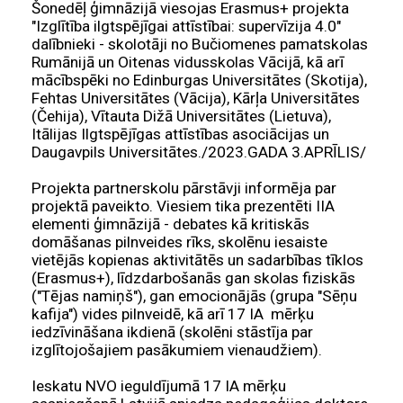
Šonedēļ ģimnāzijā viesojas Erasmus+ projekta
"Izglītība ilgtspējīgai attīstībai: supervīzija 4.0"
dalībnieki - skolotāji no Bučiomenes pamatskolas
Rumānijā un Oitenas vidusskolas Vācijā, kā arī
mācībspēki no Edinburgas Universitātes (Skotija),
Fehtas Universitātes (Vācija), Kārļa Universitātes
(Čehija), Vītauta Dižā Universitātes (Lietuva),
Itālijas Ilgtspējīgas attīstības asociācijas un
Daugavpils Universitātes./2023.GADA 3.APRĪLIS/
Projekta partnerskolu pārstāvji informēja par
projektā paveikto. Viesiem tika prezentēti IIA
elementi ģimnāzijā - debates kā kritiskās
domāšanas pilnveides rīks, skolēnu iesaiste
vietējās kopienas aktivitātēs un sadarbības tīklos
(Erasmus+), līdzdarbošanās gan skolas fiziskās
("Tējas namiņš"), gan emocionājās (grupa "Sēņu
kafija") vides pilnveidē, kā arī 17 IA mērķu
iedzīvināšana ikdienā (skolēni stāstīja par
izglītojošajiem pasākumiem vienaudžiem).
Ieskatu NVO ieguldījumā 17 IA mērķu