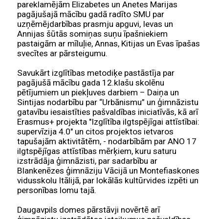
pareklamējām Elizabetes un Anetes Marijas
pagājušajā mācību gadā radīto SMU par
uzņēmējdarbības prasmju apguvi, Ievas un
Annijas šūtās somiņas suņu īpašniekiem
pastaigām ar mīluļie, Annas, Kitijas un Evas īpašas
svecītes ar pārsteigumu.
Savukārt izglītības metodiķe pastāstīja par
pagājušā mācību gada 12.klašu skolēnu
pētījumiem un piekļuves darbiem – Daiņa un
Sintijas nodarbību par “Urbānismu” un ģimnāzistu
gatavību iesaistīties pašvaldības iniciatīvās, kā arī
Erasmus+ projekta "Izglītība ilgtspējīgai attīstībai:
supervīzija 4.0" un citos projektos ietvaros
tapušajām aktivitātēm, - nodarbībām par ANO 17
ilgtspējīgas attīstības mērķiem, kuru saturu
izstrādāja ģimnāzisti, par sadarbību ar
Blankenēzes ģimnāziju Vācijā un Montefiaskones
vidusskolu Itālijā, par lokālās kultūrvides izpēti un
personības lomu tajā.
Daugavpils domes pārstāvji novērtē arī