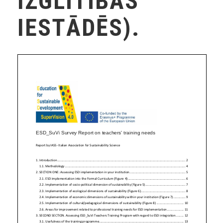
IZGLĪTĪBAS
IESTĀDĒS).