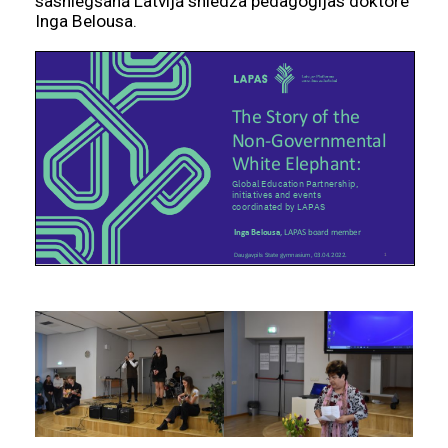
sasniegšanā Latvijā sniedza pedagoģijas doktore
Inga Belousa.