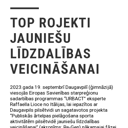
TOP ROJEKTI
JAUNIEŠU
LĪDZDALĪBAS
VEICINĀŠANAI
2023.gada 19. septembrī Daugavpilī (ģimnāzijā)
viesojās Eiropas Savienības starpreģionu
sadarbības programmas “URBACT” eksperte
Raffaella Lioce no Itālijas, lai iepazītos ar
Daugavpils pilsētvidi un sagatavotos projekta
“Publiskās ārtelpas pielāgošana sporta
aktivitātēm pilsētvidē jauniešu līdzdalības
veicināšanai” (akronīms: Re-Gen) nākamajai fāzei.