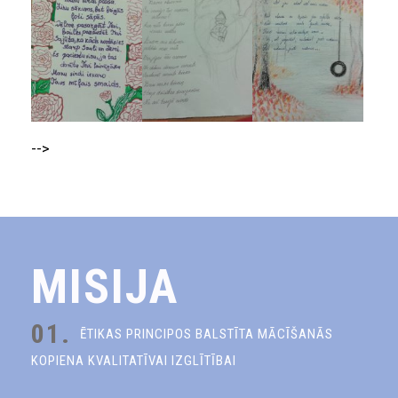
-->
MISIJA
01.
ĒTIKAS PRINCIPOS BALSTĪTA MĀCĪŠANĀS
KOPIENA KVALITATĪVAI IZGLĪTĪBAI