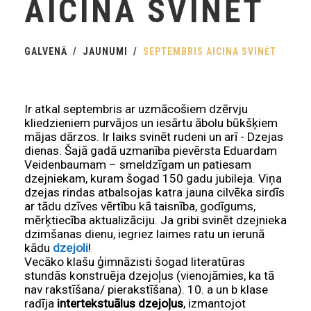
AICINA SVINĒT
GALVENĀ
JAUNUMI
SEPTEMBRIS AICINA SVINĒT
Ir atkal septembris ar uzmācošiem dzērvju
kliedzieniem purvājos un iesārtu ābolu būkšķiem
mājas dārzos. Ir laiks svinēt rudeni un arī - Dzejas
dienas. Šajā gadā uzmanība pievērsta Eduardam
Veidenbaumam – smeldzīgam un patiesam
dzejniekam, kuram šogad 150 gadu jubileja. Viņa
dzejas rindas atbalsojas katra jauna cilvēka sirdīs
ar tādu dzīves vērtību kā taisnība, godīgums,
mērķtiecība aktualizāciju. Ja gribi svinēt dzejnieka
dzimšanas dienu, iegriez laimes ratu un ierunā
kādu
dzejoli
!
Vecāko klašu ģimnāzisti šogad literatūras
stundās konstruēja dzejoļus (vienojāmies, ka tā
nav rakstīšana/ pierakstīšana). 10. a un b klase
radīja
intertekstuālus dzejoļus
, izmantojot