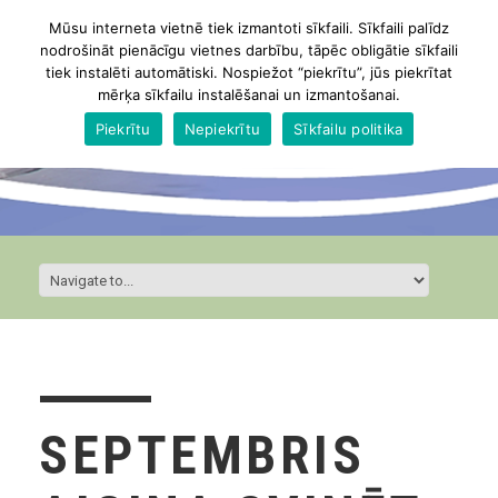
Mūsu interneta vietnē tiek izmantoti sīkfaili. Sīkfaili palīdz
nodrošināt pienācīgu vietnes darbību, tāpēc obligātie sīkfaili
tiek instalēti automātiski. Nospiežot “piekrītu”, jūs piekrītat
mērķa sīkfailu instalēšanai un izmantošanai.
Piekrītu
Nepiekrītu
Sīkfailu politika
SEPTEMBRIS