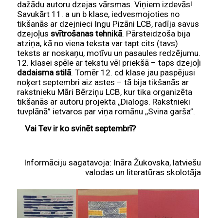
dažādu autoru dzejas vārsmas. Viņiem izdevās!
Savukārt 11. a un b klase, iedvesmojoties no
tikšanās ar dzejnieci Ingu Pizāni LCB, radīja savus
dzejoļus
svītrošanas tehnikā
. Pārsteidzoša bija
atziņa, kā no viena teksta var tapt cits (tavs)
teksts ar noskaņu, motīvu un pasaules redzējumu.
12. klasei spēle ar tekstu vēl priekšā – taps dzejoļi
dadaisma stilā
. Tomēr 12. cd klase jau paspējusi
noķert septembri aiz astes – tā bija tikšanās ar
rakstnieku Māri Bērziņu LCB, kur tika organizēta
tikšanās ar autoru projekta ,,Dialogs. Rakstnieki
tuvplānā” ietvaros par viņa romānu ,,Svina garša”.
Vai Tev ir ko svinēt septembrī?
Informāciju sagatavoja: Ināra Žukovska, latviešu
valodas un literatūras skolotāja