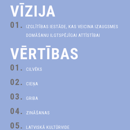
VĪZIJA
01.
IZGLĪTĪBAS IESTĀDE, KAS VEICINA IZAUGSMES
DOMĀŠANU ILGTSPĒJĪGAI ATTĪSTĪBAI
VĒRTĪBAS
01.
CILVĒKS
02.
CIEŅA
03.
GRIBA
04.
ZINĀŠANAS
05.
LATVISKĀ KULTŪRVIDE