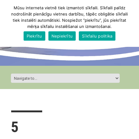
Mūsu interneta vietnē tiek izmantoti sīkfaili. Sīkfaili palīdz
nodrošināt pienācīgu vietnes darbību, tāpēc obligātie sīkfaili
tiek instalēti automātiski. Nospiežot “piekrītu”, jūs piekrītat
mērķa sīkfailu instalēšanai un izmantošanai.
Piekrītu
Nepiekrītu
Sīkfailu politika
5