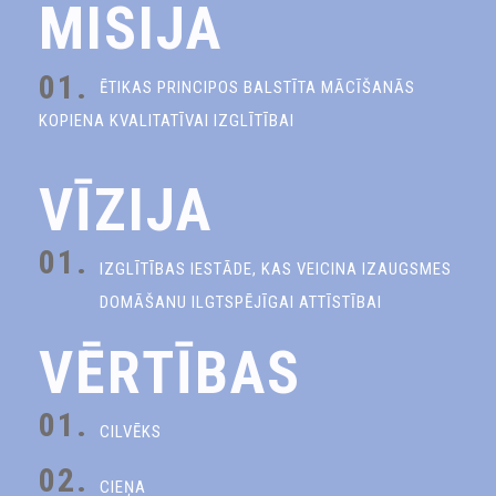
MISIJA
01.
ĒTIKAS PRINCIPOS BALSTĪTA MĀCĪŠANĀS
KOPIENA KVALITATĪVAI IZGLĪTĪBAI
VĪZIJA
01.
IZGLĪTĪBAS IESTĀDE, KAS VEICINA IZAUGSMES
DOMĀŠANU ILGTSPĒJĪGAI ATTĪSTĪBAI
VĒRTĪBAS
01.
CILVĒKS
02.
CIEŅA