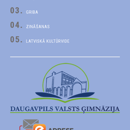
03.
GRIBA
04.
ZINĀŠANAS
05.
LATVISKĀ KULTŪRVIDE