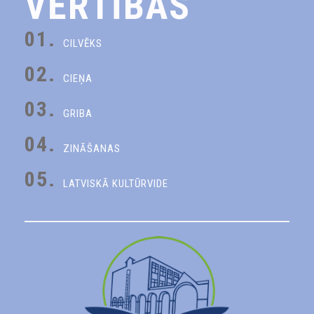
VĒRTĪBAS
01.
CILVĒKS
02.
CIEŅA
03.
GRIBA
04.
ZINĀŠANAS
05.
LATVISKĀ KULTŪRVIDE