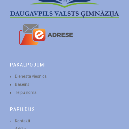
PAKALPOJUMI
Dienesta viesnīca
Baseins
Telpu noma
PAPILDUS
Kontakti
Arhīvs