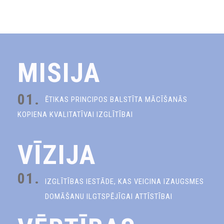
MISIJA
01.
ĒTIKAS PRINCIPOS BALSTĪTA MĀCĪŠANĀS
KOPIENA KVALITATĪVAI IZGLĪTĪBAI
VĪZIJA
01.
IZGLĪTĪBAS IESTĀDE, KAS VEICINA IZAUGSMES
DOMĀŠANU ILGTSPĒJĪGAI ATTĪSTĪBAI