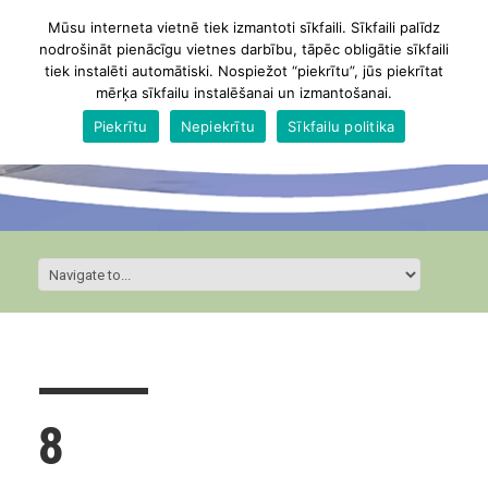
Mūsu interneta vietnē tiek izmantoti sīkfaili. Sīkfaili palīdz
nodrošināt pienācīgu vietnes darbību, tāpēc obligātie sīkfaili
tiek instalēti automātiski. Nospiežot “piekrītu”, jūs piekrītat
mērķa sīkfailu instalēšanai un izmantošanai.
Piekrītu
Nepiekrītu
Sīkfailu politika
8