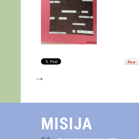
-->
MISIJA