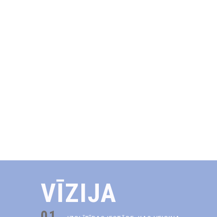
VĪZIJA
01.