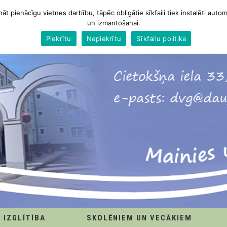
nāt pienācīgu vietnes darbību, tāpēc obligātie sīkfaili tiek instalēti autom
un izmantošanai.
Piekrītu
Nepiekrītu
Sīkfailu politika
IZGLĪTĪBA
SKOLĒNIEM UN VECĀKIEM