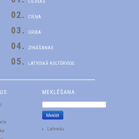
CILVĒKS
02.
CIEŅA
03.
GRIBA
04.
ZINĀŠANAS
05.
LATVISKĀ KULTŪRVIDE
DUS
MEKLĒŠANA
i
arte
Latviešu
ēka