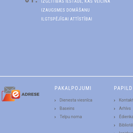
IZGLĪTĪBAS IESTĀDE, KAS VEICINA
IZAUGSMES DOMĀŠANU
ILGTSPĒJĪGAI ATTĪSTĪBAI
PAKALPOJUMI
PAPIL
Dienesta viesnīca
Kontakt
Baseins
Arhīvs
Telpu noma
Ēdienk
Bibliot