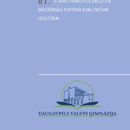
01.
ĒTIKAS PRINCIPOS BALSTĪTA
MĀCĪŠANĀS KOPIENA KVALITATĪVAI
IZGLĪTĪBAI