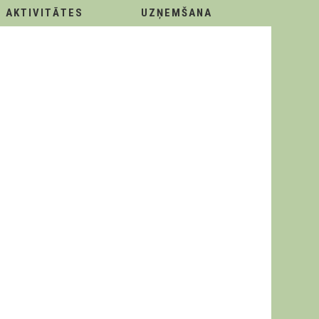
AKTIVITĀTES
UZŅEMŠANA