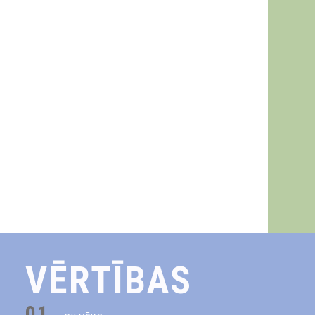
VĒRTĪBAS
01.