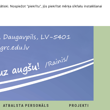
ātiski. Nospiežot “piekrītu”, jūs piekrītat mērķa sīkfailu instalēšanai
ATBALSTA PERSONĀLS
PROJEKTI