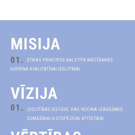
MISIJA
01.
ĒTIKAS PRINCIPOS BALSTĪTA MĀCĪŠANĀS
KOPIENA KVALITATĪVAI IZGLĪTĪBAI
VĪZIJA
01.
IZGLĪTĪBAS IESTĀDE, KAS VEICINA IZAUGSMES
DOMĀŠANU ILGTSPĒJĪGAI ATTĪSTĪBAI