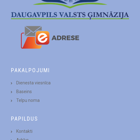
PAKALPOJUMI
Dienesta viesnīca
Baseins
Telpu noma
PAPILDUS
Kontakti
Arhīvs