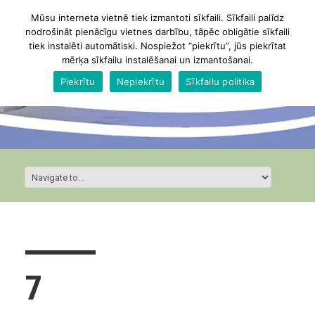
Mūsu interneta vietnē tiek izmantoti sīkfaili. Sīkfaili palīdz
nodrošināt pienācīgu vietnes darbību, tāpēc obligātie sīkfaili
tiek instalēti automātiski. Nospiežot “piekrītu”, jūs piekrītat
mērķa sīkfailu instalēšanai un izmantošanai.
Piekrītu
Nepiekrītu
Sīkfailu politika
7