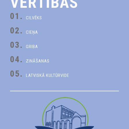
VĒRTĪBAS
01.
CILVĒKS
02.
CIEŅA
03.
GRIBA
04.
ZINĀŠANAS
05.
LATVISKĀ KULTŪRVIDE