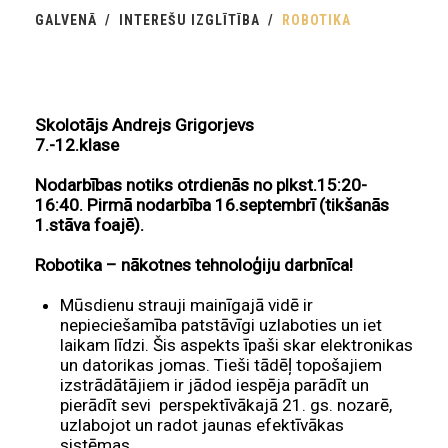
GALVENĀ
INTEREŠU IZGLĪTĪBA
ROBOTIKA
Skolotājs Andrejs Grigorjevs
7.-12.klase
Nodarbības notiks otrdienās no plkst.15:20-
16:40. Pirmā nodarbība 16.septembrī (tikšanās
1.stāva foajē).
Robotika – nākotnes tehnoloģiju darbnīca!
Mūsdienu strauji mainīgajā vidē ir
nepieciešamība patstāvīgi uzlaboties un iet
laikam līdzi. Šis aspekts īpaši skar elektronikas
un datorikas jomas. Tieši tādēļ topošajiem
izstrādātājiem ir jādod iespēja parādīt un
pierādīt sevi perspektīvākajā 21. gs. nozarē,
uzlabojot un radot jaunas efektīvākas
sistēmas.