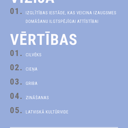
01.
IZGLĪTĪBAS IESTĀDE, KAS VEICINA IZAUGSMES
DOMĀŠANU ILGTSPĒJĪGAI ATTĪSTĪBAI
VĒRTĪBAS
01.
CILVĒKS
02.
CIEŅA
03.
GRIBA
04.
ZINĀŠANAS
05.
LATVISKĀ KULTŪRVIDE