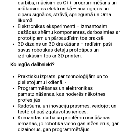
darbību, mācīsimies C++ programmēšanu un
ielūkosimies elektronikā – analogajos un
ciparu signālos, strāvā, spriegumā un Oma
likumā.
Elektronikas eksperimenti – izmantosim
dažādas shēmu komponentes, darbosimies ar
prototipiem un pārbaudīsim tos praksē.
3D dizains un 3D drukāšana – radīsim paši
savus robotikas detaļu prototipus un
izdrukāsim tos ar 3D printeri.
Ko iegūs dalībnieki?
Praktisku izpratni par tehnoloģijām un to
pielietojumu ikdienā. -
Programmēšanas un elektronikas
pamatzināšanas, kas noderēs nākotnes
profesijās.
Radošumu un inovāciju prasmes, veidojot un
testējot pašizgatavotas ierīces.
Komandas darba un problēmu risināšanas
iemaņas, jo robotika vieno gan inženierus, gan
dizainerus, gan programmētājus.