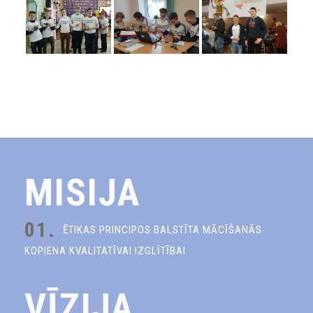
MISIJA
01.
ĒTIKAS PRINCIPOS BALSTĪTA MĀCĪŠANĀS
KOPIENA KVALITATĪVAI IZGLĪTĪBAI
VĪZIJA