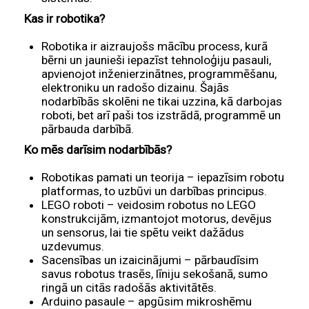
Kas ir robotika?
Robotika ir aizraujošs mācību process, kurā
bērni un jaunieši iepazīst tehnoloģiju pasauli,
apvienojot inženierzinātnes, programmēšanu,
elektroniku un radošo dizainu. Šajās
nodarbībās skolēni ne tikai uzzina, kā darbojas
roboti, bet arī paši tos izstrādā, programmē un
pārbauda darbībā.
Ko mēs darīsim nodarbībās?
Robotikas pamati un teorija – iepazīsim robotu
platformas, to uzbūvi un darbības principus.
LEGO roboti – veidosim robotus no LEGO
konstrukcijām, izmantojot motorus, devējus
un sensorus, lai tie spētu veikt dažādus
uzdevumus.
Sacensības un izaicinājumi – pārbaudīsim
savus robotus trasēs, līniju sekošanā, sumo
ringā un citās radošās aktivitātēs.
Arduino pasaule – apgūsim mikroshēmu