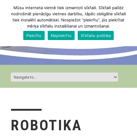
Mūsu interneta vietnē tiek izmantoti sīkfaili. Sīkfaili palīdz
nodrošināt pienācīgu vietnes darbību, tāpēc obligātie sīkfaili
tiek instalēti automātiski. Nospiežot “piekrītu”, jūs piekrītat
mērķa sīkfailu instalēšanai un izmantošanai.
Piekrītu
Nepiekrītu
Sīkfailu politika
ROBOTIKA