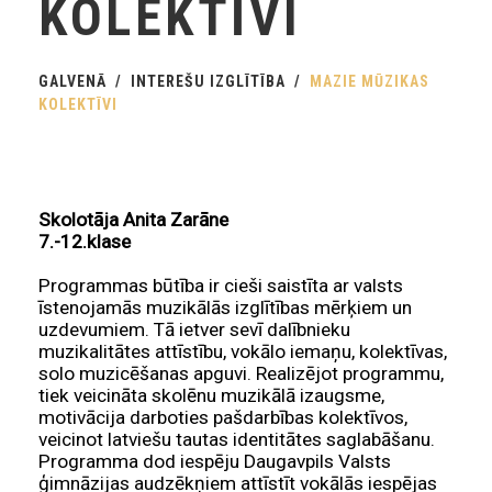
KOLEKTĪVI
GALVENĀ
INTEREŠU IZGLĪTĪBA
MAZIE MŪZIKAS
KOLEKTĪVI
Skolotāja Anita Zarāne
7.-12.klase
Programmas būtība ir cieši saistīta ar valsts
īstenojamās muzikālās izglītības mērķiem un
uzdevumiem. Tā ietver sevī dalībnieku
muzikalitātes attīstību, vokālo iemaņu, kolektīvas,
solo muzicēšanas apguvi. Realizējot programmu,
tiek veicināta skolēnu muzikālā izaugsme,
motivācija darboties pašdarbības kolektīvos,
veicinot latviešu tautas identitātes saglabāšanu.
Programma dod iespēju Daugavpils Valsts
ģimnāzijas audzēkņiem attīstīt vokālās iespējas