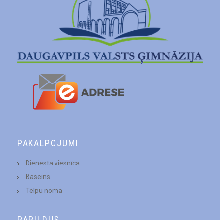
PAKALPOJUMI
Dienesta viesnīca
Baseins
Telpu noma
PAPILDUS