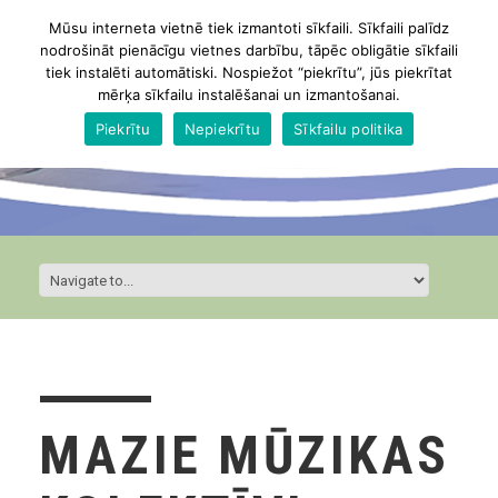
Mūsu interneta vietnē tiek izmantoti sīkfaili. Sīkfaili palīdz
nodrošināt pienācīgu vietnes darbību, tāpēc obligātie sīkfaili
tiek instalēti automātiski. Nospiežot “piekrītu”, jūs piekrītat
mērķa sīkfailu instalēšanai un izmantošanai.
Piekrītu
Nepiekrītu
Sīkfailu politika
MAZIE MŪZIKAS