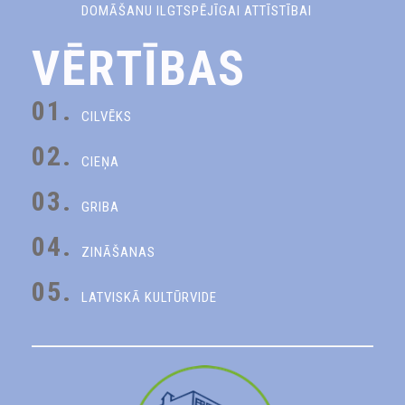
DOMĀŠANU ILGTSPĒJĪGAI ATTĪSTĪBAI
VĒRTĪBAS
01.
CILVĒKS
02.
CIEŅA
03.
GRIBA
04.
ZINĀŠANAS
05.
LATVISKĀ KULTŪRVIDE