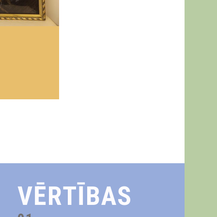
VĒRTĪBAS