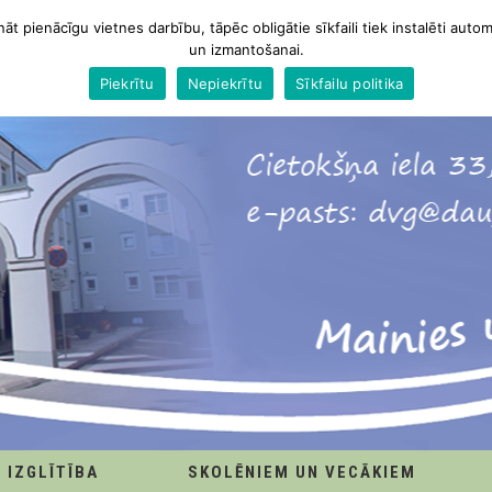
nāt pienācīgu vietnes darbību, tāpēc obligātie sīkfaili tiek instalēti autom
un izmantošanai.
Piekrītu
Nepiekrītu
Sīkfailu politika
IZGLĪTĪBA
SKOLĒNIEM UN VECĀKIEM