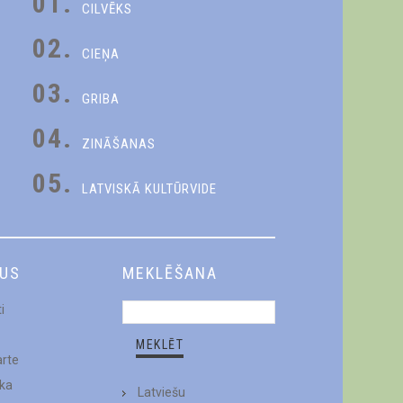
01.
CILVĒKS
02.
CIEŅA
03.
GRIBA
04.
ZINĀŠANAS
05.
LATVISKĀ KULTŪRVIDE
DUS
MEKLĒŠANA
i
arte
ēka
Latviešu