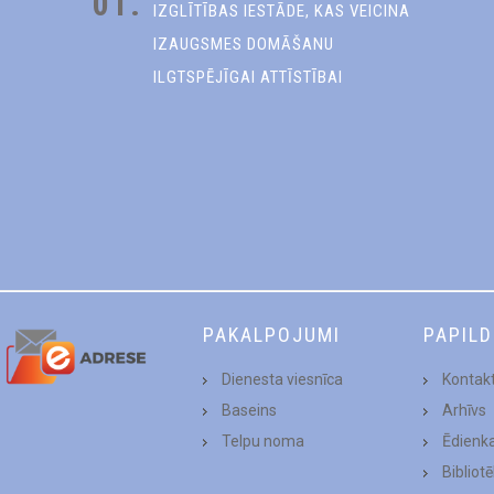
01.
IZGLĪTĪBAS IESTĀDE, KAS VEICINA
IZAUGSMES DOMĀŠANU
ILGTSPĒJĪGAI ATTĪSTĪBAI
PAKALPOJUMI
PAPIL
Dienesta viesnīca
Kontakt
Baseins
Arhīvs
Telpu noma
Ēdienk
Bibliot