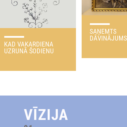
SAŅEMTS
DĀVINĀJUMS
KAD VAKARDIENA
UZRUNĀ ŠODIENU
VĪZIJA