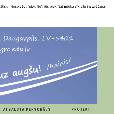
ātiski. Nospiežot “piekrītu”, jūs piekrītat mērķa sīkfailu instalēšanai
ATBALSTA PERSONĀLS
PROJEKTI