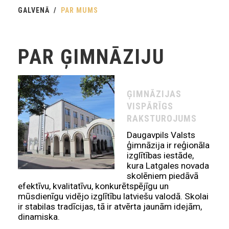
GALVENĀ
PAR MUMS
PAR ĢIMNĀZIJU
ĢIMNĀZIJAS
VISPĀRĪGS
RAKSTUROJUMS
Daugavpils Valsts
ģimnāzija ir reģionāla
izglītības iestāde,
kura Latgales novada
skolēniem piedāvā
efektīvu, kvalitatīvu, konkurētspējīgu un
mūsdienīgu vidējo izglītību latviešu valodā. Skolai
ir stabilas tradīcijas, tā ir atvērta jaunām idejām,
dinamiska.