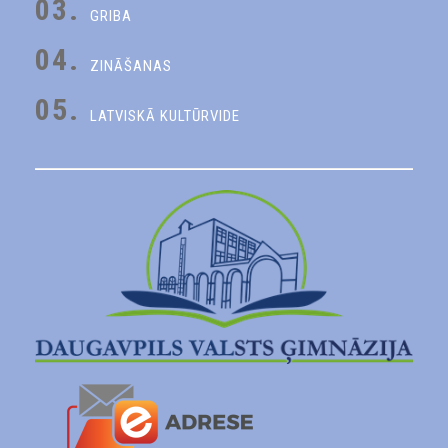
03.
GRIBA
04.
ZINĀŠANAS
05.
LATVISKĀ KULTŪRVIDE