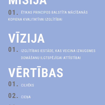
01.
ĒTIKAS PRINCIPOS BALSTĪTA MĀCĪŠANĀS
KOPIENA KVALITATĪVAI IZGLĪTĪBAI
VĪZIJA
01.
IZGLĪTĪBAS IESTĀDE, KAS VEICINA IZAUGSMES
DOMĀŠANU ILGTSPĒJĪGAI ATTĪSTĪBAI
VĒRTĪBAS
01.
CILVĒKS
02.
CIEŅA