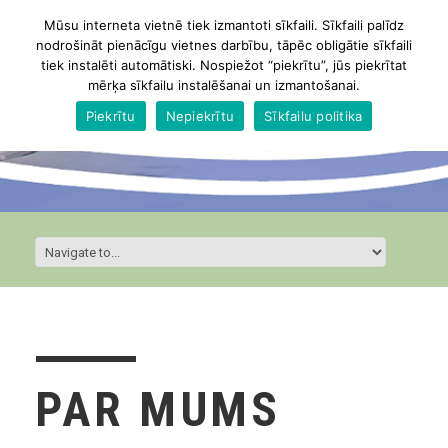
Mūsu interneta vietnē tiek izmantoti sīkfaili. Sīkfaili palīdz
nodrošināt pienācīgu vietnes darbību, tāpēc obligātie sīkfaili
tiek instalēti automātiski. Nospiežot “piekrītu”, jūs piekrītat
mērķa sīkfailu instalēšanai un izmantošanai.
Piekrītu
Nepiekrītu
Sīkfailu politika
PAR MUMS