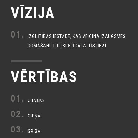
VĪZIJA
01.
IZGLĪTĪBAS IESTĀDE, KAS VEICINA IZAUGSMES
DOMĀŠANU ILGTSPĒJĪGAI ATTĪSTĪBAI
VĒRTĪBAS
01.
CILVĒKS
02.
CIEŅA
03.
GRIBA