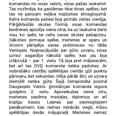
komandas no visas valsts, viņas pašas ieskaitot.
Tas nozīmēja, ka gaidāmas tikai divas spēles, bet
tas ne pavisam neļāva nopūsties atvieglojumā.
Katra komanda patiesi bija pirmās vietas cienīga.
Pārģērbušās skolas formā, visas komandas
biedrenes apsolīja viena otrai, ka uz laukuma darīs
visu, ko spēs, lai celtu savas skolas pašapziņu.
Sākoties pirmajai spēlei, meitenes ar sparu un
drosmi pārspēja savas pretinieces no tālās
Ventspils. Nopriecājušās par gūto uzvaru, viņas
uzreiz sagaidīja nākošā spēle, kas jau bija
izšķirošā – par 1. vietu. Tā bija pret mājiniecēm,
bet arī tas DVĢ komandai nelika padoties. Ar
visbrašāko centību spēlētājas centās gūt punktu
pārsvaru, bet sekundes ritēja pārāk ātri, un uzvara
diemžēl netika gūta. Šajā čempionāta posmā
Daugavpils Valsts ģimnāzijas komanda ieguva
godpilno 2. vietu. Apsveikušas viena otru,
meitenes saņēma medaļas, diplomus un arī
kopīgu kausu. Lepnas par sasniegtajiem
panākumiem, kas nemaz nenācās viegli, mūsu
spēlētājas devās mājupceļā. Meitenes nemaz