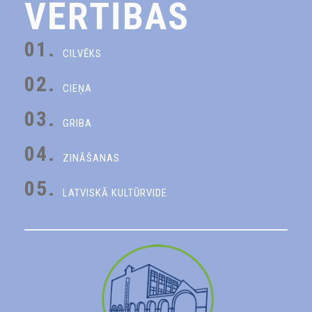
VĒRTĪBAS
01.
CILVĒKS
02.
CIEŅA
03.
GRIBA
04.
ZINĀŠANAS
05.
LATVISKĀ KULTŪRVIDE