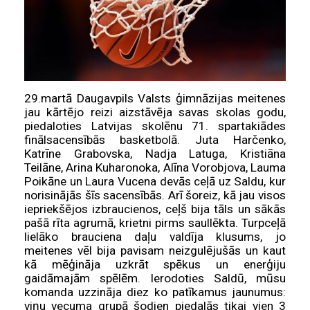
29.martā Daugavpils Valsts ģimnāzijas meitenes
jau kārtējo reizi aizstāvēja savas skolas godu,
piedaloties Latvijas skolēnu 71. spartakiādes
finālsacensībās basketbolā. Juta Harčenko,
Katrīne Grabovska, Nadja Latuga, Kristiāna
Teilāne, Arina Kuharonoka, Alīna Vorobjova, Lauma
Poikāne un Laura Vucena devās ceļā uz Saldu, kur
norisinājās šīs sacensībās. Arī šoreiz, kā jau visos
iepriekšējos izbraucienos, ceļš bija tāls un sākās
pašā rīta agrumā, krietni pirms saullēkta. Turpceļā
lielāko brauciena daļu valdīja klusums, jo
meitenes vēl bija pavisam neizgulējušās un kaut
kā mēģināja uzkrāt spēkus un enerģiju
gaidāmajām spēlēm. Ierodoties Saldū, mūsu
komanda uzzināja diez ko patīkamus jaunumus:
viņu vecuma grupā šodien piedalās tikai vien 3