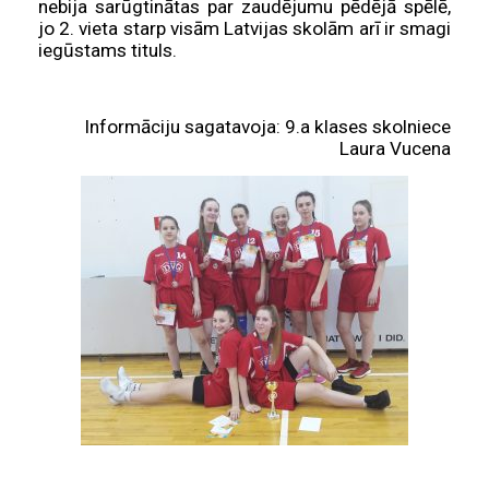
nebija sarūgtinātas par zaudējumu pēdējā spēlē,
jo 2. vieta starp visām Latvijas skolām arī ir smagi
iegūstams tituls.
Informāciju sagatavoja: 9.a klases skolniece
Laura Vucena