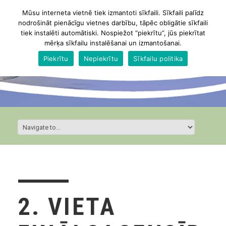
Mūsu interneta vietnē tiek izmantoti sīkfaili. Sīkfaili palīdz
nodrošināt pienācīgu vietnes darbību, tāpēc obligātie sīkfaili
tiek instalēti automātiski. Nospiežot “piekrītu”, jūs piekrītat
mērķa sīkfailu instalēšanai un izmantošanai.
Piekrītu
Nepiekrītu
Sīkfailu politika
2. VIETA