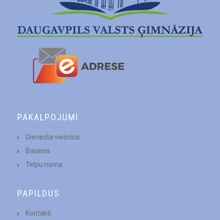
PAKALPOJUMI
Dienesta viesnīca
Baseins
Telpu noma
PAPILDUS
Kontakti