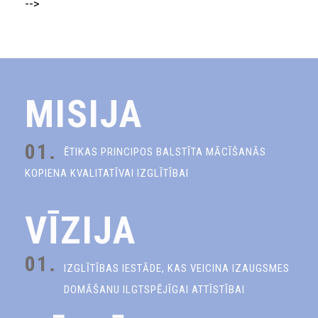
-->
MISIJA
01.
ĒTIKAS PRINCIPOS BALSTĪTA MĀCĪŠANĀS
KOPIENA KVALITATĪVAI IZGLĪTĪBAI
VĪZIJA
01.
IZGLĪTĪBAS IESTĀDE, KAS VEICINA IZAUGSMES
DOMĀŠANU ILGTSPĒJĪGAI ATTĪSTĪBAI