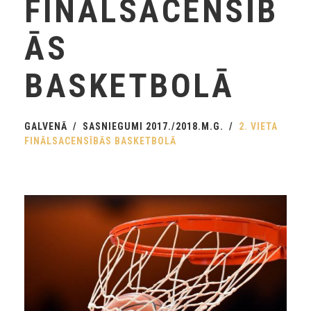
FINĀLSACENSĪB
ĀS
BASKETBOLĀ
GALVENĀ
SASNIEGUMI 2017./2018.M.G.
2. VIETA
FINĀLSACENSĪBĀS BASKETBOLĀ