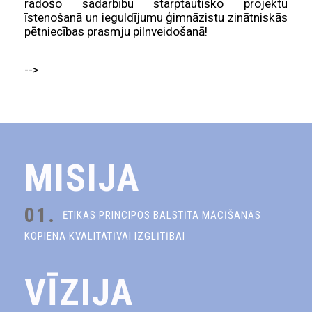
radošo sadarbību starptautisko projektu
īstenošanā un ieguldījumu ģimnāzistu zinātniskās
pētniecības prasmju pilnveidošanā!
-->
MISIJA
01.
ĒTIKAS PRINCIPOS BALSTĪTA MĀCĪŠANĀS
KOPIENA KVALITATĪVAI IZGLĪTĪBAI
VĪZIJA