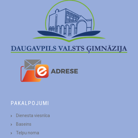
PAKALPOJUMI
Dienesta viesnīca
Baseins
Telpu noma