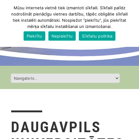
Mūsu interneta vietnē tiek izmantoti sīkfaili. Sīkfaili palīdz
nodrošināt pienācīgu vietnes darbību, tāpēc obligātie sīkfaili
tiek instalēti automātiski. Nospiežot “piekrītu”, jūs piekrītat
mērķa sīkfailu instalēšanai un izmantošanai.
Piekrītu
Nepiekrītu
Sīkfailu politika
DAUGAVPILS