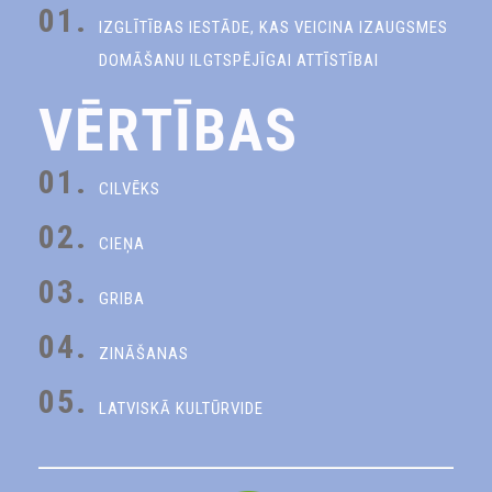
01.
IZGLĪTĪBAS IESTĀDE, KAS VEICINA IZAUGSMES
DOMĀŠANU ILGTSPĒJĪGAI ATTĪSTĪBAI
VĒRTĪBAS
01.
CILVĒKS
02.
CIEŅA
03.
GRIBA
04.
ZINĀŠANAS
05.
LATVISKĀ KULTŪRVIDE