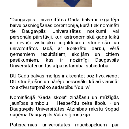
"Daugavpils Universitātes Gada balva ir ikgadēja
balvu pasniegšanas ceremonija, kurā tiek nominēti
tie Daugavpils Universitātes notikumi vai
personāla pārstāvji, kuri astronomiskā gada laikā
ir devuši vislielāko ieguldījumu studējošo un
universitātes labā, ar konkrētu darbu, vērā
ņemamiem rezultātiem, akcijām un citiem
pasākumiem, kas ir nozīmīgi Daugavpils
Universitātei un tās atpazīstamībai sabiedrībā.
DU Gada balvas mērķis ir akcentēt pozitīvo, vienot
DU studējošos un pārējo personālu, kā arī veicināt
to aktīvu turpmāko sadarbību."/du.lv/
Nominācijā "Gada skola" zināšanu un mūžīgās
jaunības simbolu – Hesperīdu zelta ābolu - un
Daugavpils Universitātes Atzinības rakstu šogad
saņēma Daugavpils Valsts ģimnāzija.
Pateicamies universitātes mācībspēkiem par