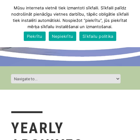
Mūsu interneta vietnē tiek izmantoti sīkfaili. Sīkfaili palīdz
nodrošināt pienācīgu vietnes darbību, tāpēc obligātie sīkfaili
tiek instalēti automātiski. Nospiežot “piekrītu”, jūs piekrītat
mērķa sīkfailu instalēšanai un izmantošanai.
Piekrītu
Nepiekrītu
Sīkfailu politika
YEARLY