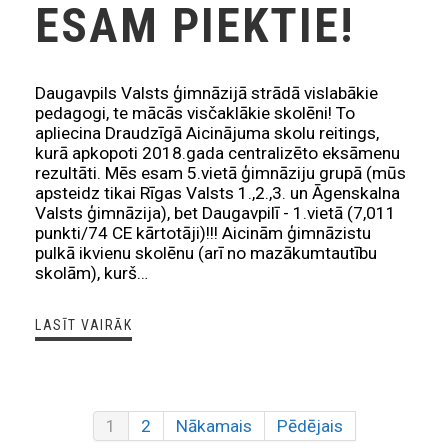
ESAM PIEKTIE!
Daugavpils Valsts ģimnāzijā strādā vislabākie
pedagogi, te mācās visčaklākie skolēni! To
apliecina Draudzīgā Aicinājuma skolu reitings,
kurā apkopoti 2018.gada centralizēto eksāmenu
rezultāti. Mēs esam 5.vietā ģimnāziju grupā (mūs
apsteidz tikai Rīgas Valsts 1.,2.,3. un Āgenskalna
Valsts ģimnāzija), bet Daugavpilī - 1.vietā (7,011
punkti/74 CE kārtotāji)!!! Aicinām ģimnāzistu
pulkā ikvienu skolēnu (arī no mazākumtautību
skolām), kurš…
LASĪT VAIRĀK
1
2
Nākamais
Pēdējais