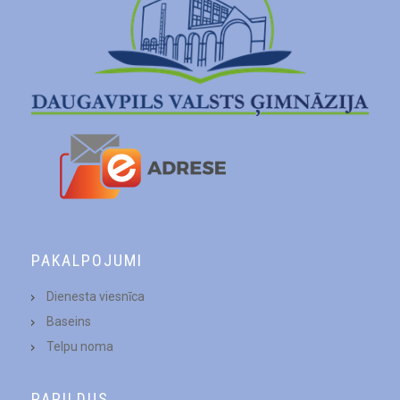
PAKALPOJUMI
Dienesta viesnīca
Baseins
Telpu noma
PAPILDUS