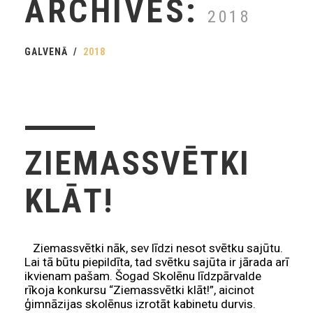
ARCHIVES:
2018
GALVENĀ
2018
ZIEMASSVĒTKI
KLĀT!
Ziemassvētki nāk, sev līdzi nesot svētku sajūtu.
Lai tā būtu piepildīta, tad svētku sajūta ir jārada arī
ikvienam pašam. Šogad Skolēnu līdzpārvalde
rīkoja konkursu “Ziemassvētki klāt!”, aicinot
ģimnāzijas skolēnus izrotāt kabinetu durvis.