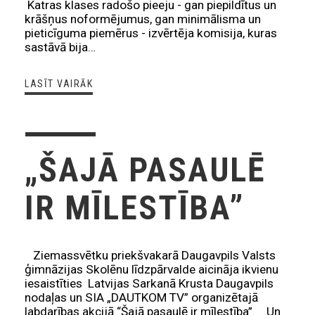
Katras klases radošo pieeju - gan piepildītus un
krāšņus noformējumus, gan minimālisma un
pieticīguma piemērus - izvērtēja komisija, kuras
sastāvā bija…
LASĪT VAIRĀK
„ŠAJĀ PASAULĒ
IR MĪLESTĪBA”
Ziemassvētku priekšvakarā Daugavpils Valsts
ģimnāzijas Skolēnu līdzpārvalde aicināja ikvienu
iesaistīties Latvijas Sarkanā Krusta Daugavpils
nodaļas un SIA „DAUTKOM TV” organizētajā
labdarības akcijā “Šajā pasaulē ir mīlestība”. Un