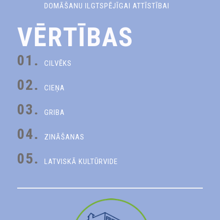
DOMĀŠANU ILGTSPĒJĪGAI ATTĪSTĪBAI
VĒRTĪBAS
01.
CILVĒKS
02.
CIEŅA
03.
GRIBA
04.
ZINĀŠANAS
05.
LATVISKĀ KULTŪRVIDE