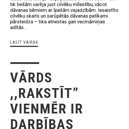
tik tiešām varēja just cilvēku mīlestību, vācot
dāvanas bērniem ar īpašām vajadzībām. Iesaistīto
cilvēku skaits un sarūpētās dāvanas patīkami
pārsteidza – tika atnestas gan vecmāmiņas
adītās…
LASĪT VAIRĀK
VĀRDS
,,RAKSTĪT”
VIENMĒR IR
DARBĪBAS