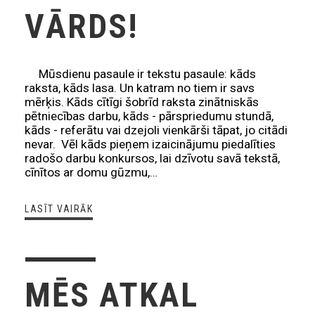
VĀRDS!
Mūsdienu pasaule ir tekstu pasaule: kāds
raksta, kāds lasa. Un katram no tiem ir savs
mērķis. Kāds cītīgi šobrīd raksta zinātniskās
pētniecības darbu, kāds - pārspriedumu stundā,
kāds - referātu vai dzejoli vienkārši tāpat, jo citādi
nevar. Vēl kāds pieņem izaicinājumu piedalīties
radošo darbu konkursos, lai dzīvotu savā tekstā,
cīnītos ar domu gūzmu,…
LASĪT VAIRĀK
MĒS ATKAL